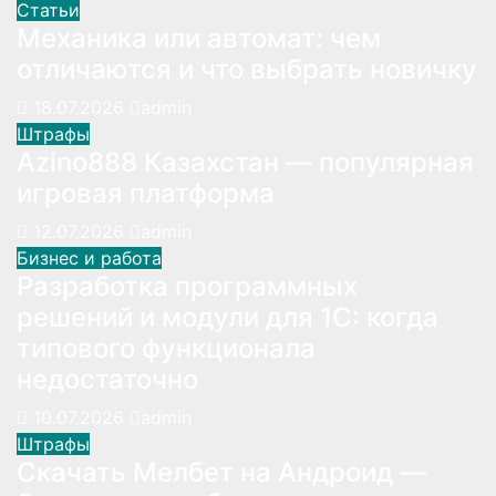
Статьи
Механика или автомат: чем
отличаются и что выбрать новичку
18.07.2026
admin
Штрафы
Azino888 Казахстан — популярная
игровая платформа
12.07.2026
admin
Бизнес и работа
Разработка программных
решений и модули для 1С: когда
типового функционала
недостаточно
10.07.2026
admin
Штрафы
Скачать Мелбет на Андроид —