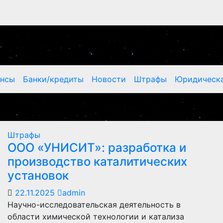
ансы
Банки/кредиты
Новости
Штрафы
Юридическа
Штрафы
ООО «УНИСИТ»: разработка и
производство каталитических
установок
22.11.2025
admin
Научно-исследовательская деятельность в
области химической технологии и катализа