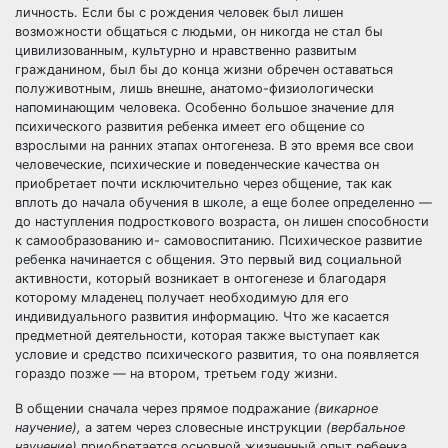
личность. Если бы с рождения человек был лишен
возможности общаться с людьми, он никогда не стал бы
цивилизованным, культурно и нравственно развитым
гражданином, был бы до конца жизни обречен оставаться
полуживотным, лишь внешне, анатомо-физиологически
напоминающим человека. Особенно большое значение для
психического развития ребенка имеет его общение со
взрослыми на ранних этапах онтогенеза. В это время все свои
человеческие, психические и поведенческие качества он
приобретает почти исключительно через общение, так как
вплоть до начала обучения в школе, а еще более определенно —
до наступления подросткового возраста, он лишен способности
к самообразованию и- самовоспитанию. Психическое развитие
ребенка начинается с общения. Это первый вид социальной
активности, который возникает в онтогенезе и благодаря
которому младенец получает необходимую для его
индивидуального развития информацию. Что же касается
предметной деятельности, которая также выступает как
условие и средство психического развития, то она появляется
гораздо позже — на втором, третьем году жизни.
В общении сначала через прямое подражание
(викарное
научение),
а затем через словесные инструкции
(вербальное
научение)
приобретается основной жизненный опыт ребенка.