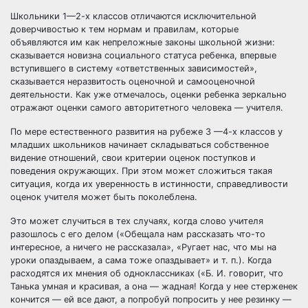
Школьники 1—2-х классов отличаются исключительной
доверчивостью к тем нормам и правилам, которые
объявляются им как непреложные законы школьной жизни:
сказывается новизна социального статуса ребенка, впервые
вступившего в систему «ответственных зависимостей»,
сказывается неразвитость оценочной и самооценочной
деятельности. Как уже отмечалось, оценки ребенка зеркально
отражают оценки самого авторитетного человека — учителя.
По мере естественного развития на рубеже 3 —4-х классов у
младших школьников начинает складываться собственное
видение отношений, свои критерии оценок поступков и
поведения окружающих. При этом может сложиться такая
ситуация, когда их уверенность в истинности, справедливости
оценок учителя может быть поколеблена.
Это может случиться в тех случаях, когда слово учителя
разошлось с его делом («Обещала нам рассказать что-то
интересное, а ничего не рассказала», «Ругает нас, что мы на
уроки опаздываем, а сама тоже опаздывает» и т. п.). Когда
расходятся их мнения об одноклассниках («Б. И. говорит, что
Танька умная и красивая, а она — жадная! Когда у нее стерженек
кончится — ей все дают, а попробуй попросить у нее резинку —