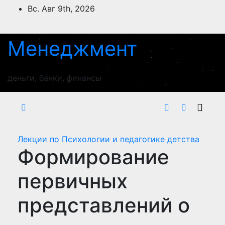
Перейти
Вс. Авг 9th, 2026
к
содержимому
Менеджмент
деньги, банки, финансы
Лекции по Психологии и педагогике детства
Формирование
первичных
представлений о