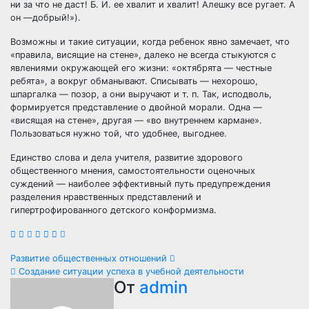
ни за что не даст! Б. И. ее хвалит и хвалит! Алешку все ругает. А
он —добрый!»).
Возможны и такие ситуации, когда ребенок явно замечает, что
«правила, висящие на стене», далеко не всегда стыкуются с
явлениями окружающей его жизни: «октябрята — честные
ребята», а вокруг обманывают. Списывать — нехорошо,
шпаргалка — позор, а они выручают и т. п. Так, исподволь,
формируется представление о двойной морали. Одна —
«висящая на стене», другая — «во внутреннем кармане».
Пользоваться нужно той, что удобнее, выгоднее.
Единство слова и дела учителя, развитие здорового
общественного мнения, самостоятельности оценочных
суждений — наиболее эффективный путь предупреждения
разделения нравственных представлений и
гипертрофированного детского конформизма.
Навигация
Развитие общественных отношений
Создание ситуации успеха в учебной деятельности
по
От
admin