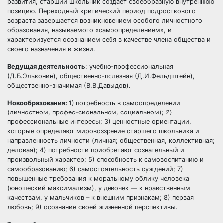
развития, старший школьник создает своеобразную внутреннюю
позицию. Переходный критический период подросткового
возраста завершается возникновением особого личностного
образования, называемого «самоопределением», и
характеризуется осознанием себя в качестве члена общества и
своего назначения в жизни.
Ведущая деятельность
: учебно-профессиональная
(Д.Б.Эльконин), общественно-полезная (Д.И.Фельдштейн),
общественно-значимая (В.В.Давыдов).
Новообразования:
1)
потребность в самоопределении
(личностном, профес-сиональном, социальном); 2)
профессиональные интересы; 3) ценностные ориентации,
которые определяют мировоззрение старшего школьника и
направленность личности (личная; общественная, коллективная;
деловая); 4) потребности приобретают сознательный и
произвольный характер; 5) способность к самовоспитанию и
самообразованию; 6) самостоятельность суждений; 7)
повышенные требования к моральному облику человека
(юношеский максимализм), у девочек — к нравственным
качествам, у мальчиков – к внешним признакам; 8) первая
любовь; 9) осознание своей жизненной перспективы.