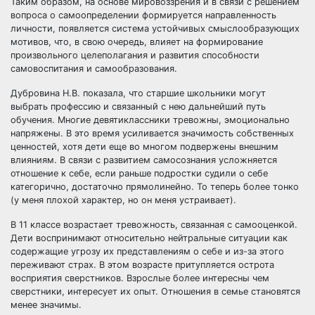
Таким образом, на основе мировоззрения и в связи с решением
вопроса о самоопределении формируется направленность
личности, появляется система устойчивых смыслообразующих
мотивов, что, в свою очередь, влияет на формирование
произвольного целеполагания и развития способности
самовоспитания и самообразования.
Дубровина Н.В. показала, что старшие школьники могут
выбрать профессию и связанный с нею дальнейший путь
обучения. Многие девятиклассники тревожны, эмоционально
напряжены. В это время усиливается значимость собственных
ценностей, хотя дети еще во многом подвержены внешним
влияниям. В связи с развитием самосознания усложняется
отношение к себе, если раньше подростки судили о себе
категорично, достаточно прямолинейно. То теперь более тонко
(у меня плохой характер, но он меня устраивает).
В 11 классе возрастает тревожность, связанная с самооценкой.
Дети воспринимают относительно нейтральные ситуации как
содержащие угрозу их представлениям о себе и из-за этого
переживают страх. В этом возрасте притупляется острота
восприятия сверстников. Взрослые более интересны чем
сверстники, интересует их опыт. Отношения в семье становятся
менее значимы.