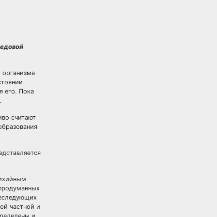
редовой
о организма
стоянии
я его. Пока
.
иво считают
 образования
редставляется
ихийным
 продуманных
реследующих
ой частной и
пределены и