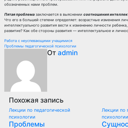
обозначенных нами проблем.
Пятая проблема
заключается в выяснении
соотношения интеллек
Что его в большей степени определяет: возрастные изменения ли
интеллектуального развития вести к изменению личности ребенка,
развитие? Как обе стороны развития — интеллектуальное и лично
Навигация
Работа с неуспевающими учащимися
Проблемы педагогической психологии
по
От
admin
записям
Похожая запись
Лекции по педагогической
Лекции по 
психологии
психологи
Проблемы
Сущнос