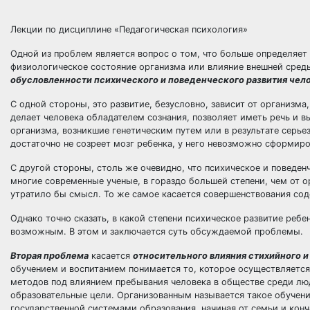
Лекции по дисциплине «Педагогическая психология»
Одной из проблем является вопрос о том, что больше определяет 
физиологическое состояние организма или влияние внешней сред
обусловленности психического и поведенческого развития чело
С одной стороны, это развитие, безусловно, зависит от организм
делает человека обладателем сознания, позволяет иметь речь и 
организма, возникшие генетическим путем или в результате серье
достаточно не созреет мозг ребенка, у него невозможно сформиро
С другой стороны, столь же очевидно, что психическое и поведенч
многие современные ученые, в гораздо большей степени, чем от о
утратило бы смысл. То же самое касается совершенствования сод
Однако точно сказать, в какой степени психическое развитие ребе
возможным. В этом и заключается суть обсуждаемой проблемы.
Вторая проблема
касается
относительного влияния стихийного и 
обучением и воспитанием понимается то, которое осуществляется
методов под влиянием пребывания человека в обществе среди л
образовательные цели. Организованным называется такое обучени
государственной системами образования, начиная от семьи и кон