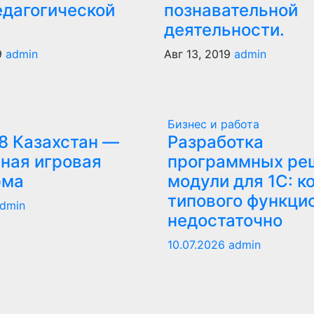
едагогической
познавательной
деятельности.
9
admin
Авг 13, 2019
admin
Бизнес и работа
8 Казахстан —
Разработка
ная игровая
программных ре
рма
модули для 1С: к
типового функци
dmin
недостаточно
10.07.2026
admin