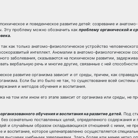
психическое и поведенческое развитие детей: созревание и анатомо-
ы. Эту проблему можно обозначить как
проблему органической и с
века.
а, так как только анатомо-физиологическое устройство человеческог
высокоразвитый интеллект. Аномалии в анатомо-физиологическом со
зного заболевания, сказываются на психическом развитии, задержива
вать вербальную речь и многие другие, связанные с ней способности
еское развитие организма зависит и от среды, причем, как справедл
рганизма. Если бы это было не так, то существование всей системы
ержания и методов обучения и воспитания.
нка на том или ином его этапе зависит от организма или среды, не п
организованного обучения и воспитания на развитие детей.
Под ст
 без сознательно поставленных целей, определенного содержания и
юдей и случайным образом складывающихся отношений с ними, не п
е и воспитание, которое целенаправленно осуществляется специальн
чая высшими учебными заведениями. Здесь более или менее четко о