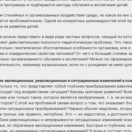
ся программы и подбираются методы обучения и воспитания детей.
м стихийных и организованных воздействий среды, но какое из них 
тается проблематичным. Одной из конкретных разновидностей этой 
а на развитие детей.
е можно представить в виде ряда частных вопросов, каждый из кот
ляют действительную психолого-педагогическую проблему. Что такое
 только генотипически обусловленные особенности организма, или в
е и поведенческие свойства человека? От чего в большей степени з
ильно организованного обучения и воспитания? Можно ли сформиров
ятельности, например музыкальные, если он с рождения не имел для
тие эволюционных, революционных и ситуационных изменений в пси
 только то, что представляет собой глубокие преобразования револю
исходит под воздействием ситуации? Каковы критерии развития? Вся
ем или только такое, которое является необратимым, т. е. не исчез
кторов? С этой же проблемой связан вопрос о том, что оказывает б
 или ситуационные преобразования? Первые обычно медленны, вторы
а третьи, как правило, неглубоки. Это — их недостатки, а достоинств
убине революционных и непрерывности ситуационных изменений псих
нные, но обратимые эволюционные изменения, быстрые и глубокие, но
ие, но изменчивые ситуационные изменения? В этом и состоит суть 