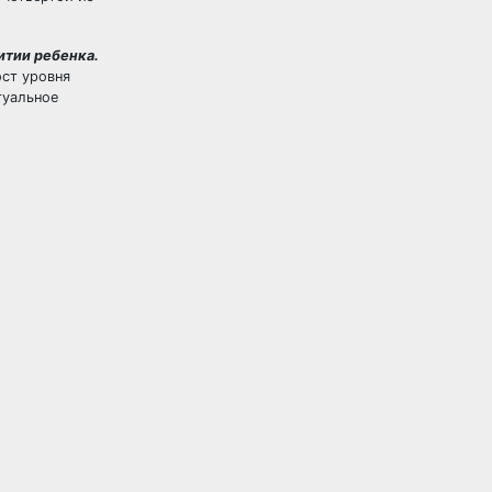
итии ребенка.
ост уровня
туальное
й