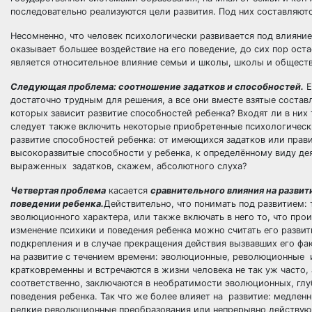
последовательно реализуются цели развития. Под них составляют
Несомненно, что человек психологически развивается под влияние
оказывает большее воздействие на его поведение, до сих пор ос
является относительное влияние семьи и школы, школы и обществ
Следующая проблема: соотношение задатков и способностей.
Е
достаточно трудным для решения, а все они вместе взятые состав
которых зависит развитие способностей ребенка? Входят ли в них
следует также включить некоторые приобретенные психологически
развитие способностей ребенка: от имеющихся задатков или прав
высокоразвитые способности у ребенка, к определённому виду де
выраженных задатков, скажем, абсолютного слуха?
Четвертая проблема
касается
сравнительного влияния на разви
поведении ребенка.
Действительно, что понимать под развитием:
эволюционного характера, или также включать в него то, что про
изменение психики и поведения ребенка можно считать его развити
подкрепления и в случае прекращения действия вызвавших его фа
на развитие с течением времени: эволюционные, революционные
кратковременны и встречаются в жизни человека не так уж часто, 
соответственно, заключаются в необратимости эволюционных, гл
поведения ребенка. Так что же более влияет на развитие: медле
редкие революционные преобразования или непрерывно действующ