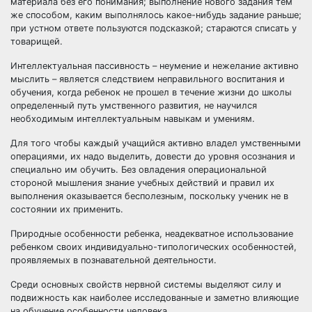
материала без его понимания; выполнение нового задания тем
же способом, каким выполнялось какое-нибудь задание раньше;
при устном ответе пользуются подсказкой; стараются списать у
товарищей.
Интеллектуальная пассивность – неумение и нежелание активно
мыслить – является следствием неправильного воспитания и
обучения, когда ребенок не прошел в течение жизни до школы
определенный путь умственного развития, не научился
необходимым интеллектуальным навыкам и умениям.
Для того чтобы каждый учащийся активно владел умственными
операциями, их надо выделить, довести до уровня осознания и
специально им обучить. Без овладения операциональной
стороной мышления знание учебных действий и правил их
выполнения оказывается бесполезным, поскольку ученик не в
состоянии их применить.
Природные особенности ребенка, неадекватное использование
ребенком своих индивидуально-типологических особенностей,
проявляемых в познавательной деятельности.
Среди основных свойств нервной системы выделяют силу и
подвижность как наиболее исследованные и заметно влияющие
на обучение особенности человека.