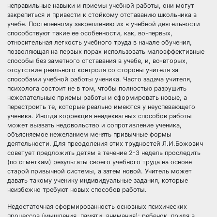
неправильные навыки и приемы учебной работы, они могут
закрепиться и привести к стойкому отставанию школьника в
учебе. Постепенному закреплению их в учебной деятельности
способствуют такие ее особенности, как, во-первых,
относительная легкость учебного труда в начале обучения,
позволяющая на первых порах использовать малоэффективные
способы без заметного отставания в учебе, и, во-вторых,
отсутствие реального контроля со стороны учителя за
способами учебной работы ученика. Часто задача учителя,
психолога состоит не в том, чтобы полностью разрушить
нежелательные приемы работы и сформировать новые, а
перестроить те, которые реально имеются у неуспевающего
ученика. Иногда коррекция неадекватных способов работы
может вызвать недовольство и сопротивление ученика,
объясняемое нежеланием менять привычные формы
деятельности. Для преодоления этих трудностей Л.И.Божович
советует предложить детям в течение 2-3 недель проследить
(по отметкам) результаты своего учебного труда на основе
старой привычной системы, а затем новой. Учитель может
давать такому ученику индивидуальные задания, которые
неизбежно требуют новых способов работы.
Недостаточная сформированность основных психических
процессов (мышления, памяти, внимания): ребенок, придя в