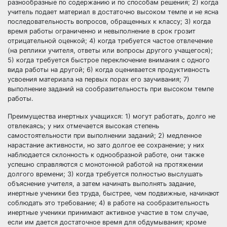
разнообразные по содержанию и по способам решения; 2) когда
учитель подает материал в достаточно высоком темпе и не ясна
последовательность вопросов, обращенных к классу; 3) когда
время работы ограниченно и невыполнение в срок грозит
отрицательной оценкой; 4) когда требуется частое отвлечение
(на реплики учителя, ответы или вопросы другого учащегося);
5) когда требуется быстрое переключение внимания с одного
вида работы на другой; 6) когда оценивается продуктивность
усвоения материала на первых порах его заучивания; 7)
выполнение заданий на сообразительность при высоком темпе
работы.
Преимущества инертных учащихся: 1) могут работать, долго не
отвлекаясь; у них отмечается высокая степень
самостоятельности при выполнении заданий; 2) медленное
нарастание активности, но зато долгое ее сохранение; у них
наблюдается склонность к однообразной работе, они также
успешно справляются с монотонной работой на протяжении
долгого времени; 3) когда требуется полностью выслушать
объяснение учителя, а затем начинать выполнять задание,
инертные ученики без труда, быстрее, чем подвижные, начинают
соблюдать это требование; 4) в работе на сообразительность
инертные ученики принимают активное участие в том случае,
если им дается достаточное время для обдумывания; кроме