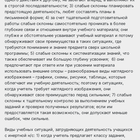
в строгой последовательности; 3) слабые склонны планировать
предстоящую деятельность, любят составлять планы в
письменной форме; 4) за счет тщательной подготовительной
работы слабые склонны самостоятельно проникать в более
глубокие связи и отношения внутри учебного материала; они
глубже и обстоятельнее усваивают учебный материал и потому
обнаруживают свои преимущества в таких ситуациях, где
требуются понимание и знание предмета сверх школьной
программы; 5) слабые склонны к систематизации знаний, что
также обеспечивает им большую глубину усвоения; 6) они
предпочитают при ответе или при усвоении материала
использовать внешние опоры – разнообразные виды наглядного
изображения – графики, схемы, рисунки, таблицы, которые
облегчают им учебную деятельность; поэтому в ситуациях,
когда учитель требует наглядного изображения, они
обнаруживают свое преимущество перед сильными; 7) слабые
склонны к тщательному контролю за выполнением учебных
заданий и проверке полученных результатов; если им
предоставляется такая возможность, они допускают меньше
ошибок, чем сильные.
Виды учебных ситуаций, затрудняющих деятельность учащихся
с инертной н/с: 1) когда учитель предлагает классу задания,