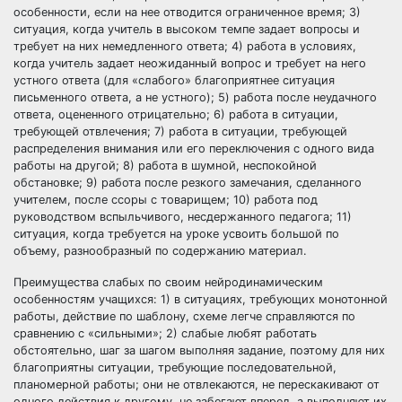
особенности, если на нее отводится ограниченное время; 3)
ситуация, когда учитель в высоком темпе задает вопросы и
требует на них немедленного ответа; 4) работа в условиях,
когда учитель задает неожиданный вопрос и требует на него
устного ответа (для «слабого» благоприятнее ситуация
письменного ответа, а не устного); 5) работа после неудачного
ответа, оцененного отрицательно; 6) работа в ситуации,
требующей отвлечения; 7) работа в ситуации, требующей
распределения внимания или его переключения с одного вида
работы на другой; 8) работа в шумной, неспокойной
обстановке; 9) работа после резкого замечания, сделанного
учителем, после ссоры с товарищем; 10) работа под
руководством вспыльчивого, несдержанного педагога; 11)
ситуация, когда требуется на уроке усвоить большой по
объему, разнообразный по содержанию материал.
Преимущества слабых по своим нейродинамическим
особенностям учащихся: 1) в ситуациях, требующих монотонной
работы, действие по шаблону, схеме легче справляются по
сравнению с «сильными»; 2) слабые любят работать
обстоятельно, шаг за шагом выполняя задание, поэтому для них
благоприятны ситуации, требующие последовательной,
планомерной работы; они не отвлекаются, не перескакивают от
одного действия к другому, не забегают вперед, а выполняют их