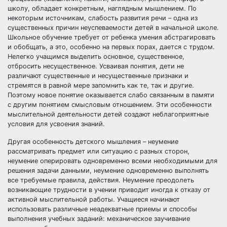
школу, обладает конкретным, наглядным мышлением. По
некоторым источникам, слабость развития речи – одна из
существенных причин неуспеваемости детей в начальной школе.
Школьное обучение требует от ребенка умения абстрагировать
и обобщать, а это, особенно на первых порах, дается с трудом.
Нелегко учащимся выделить основное, существенное,
отбросить несущественное. Усваивая понятия, дети не
различают существенные и несущественные признаки и
стремятся в равной мере запомнить как те, так и другие.
Поэтому новое понятие оказывается слабо связанным в памяти
с другим понятием смысловым отношением. Эти особенности
мыслительной деятельности детей создают неблагоприятные
условия для усвоения знаний.
Другая особенность детского мышления – неумение
рассматривать предмет или ситуацию с разных сторон,
неумение оперировать одновременно всеми необходимыми для
решения задачи данными, неумение одновременно выполнять
все требуемые правила, действия. Неумение преодолеть
возникающие трудности в учении приводит иногда к отказу от
активной мыслительной работы. Учащиеся начинают
использовать различные неадекватные приемы и способы
выполнения учебных заданий: механическое заучивание