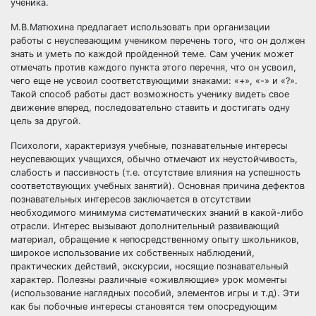
ученика.
М.В.Матюхина предлагает использовать при организации
работы с неуспевающим учеником перечень того, что он должен
знать и уметь по каждой пройденной теме. Сам ученик может
отмечать против каждого пункта этого перечня, что он усвоил,
чего еще не усвоил соответствующими знаками: «+», «-» и «?».
Такой способ работы даст возможность ученику видеть свое
движение вперед, последовательно ставить и достигать одну
цель за другой.
Психологи, характеризуя учебные, познавательные интересы
неуспевающих учащихся, обычно отмечают их неустойчивость,
слабость и пассивность (т.е. отсутствие влияния на успешность
соответствующих учебных занятий). Основная причина дефектов
познавательных интересов заключается в отсутствии
необходимого минимума систематических знаний в какой-либо
отрасли. Интерес вызывают дополнительный развивающий
материал, обращение к непосредственному опыту школьников,
широкое использование их собственных наблюдений,
практических действий, экскурсии, носящие познавательный
характер. Полезны различные «оживляющие» урок моменты
(использование наглядных пособий, элементов игры и т.д). Эти
как бы побочные интересы становятся тем опосредующим