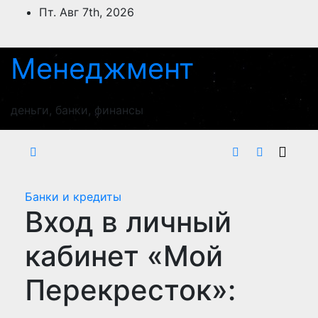
Перейти
Пт. Авг 7th, 2026
к
содержимому
Менеджмент
деньги, банки, финансы
Банки и кредиты
Вход в личный
кабинет «Мой
Перекресток»: