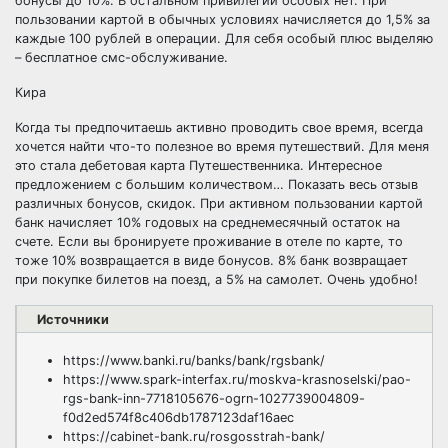
бонусы до 10%. В остальном привилегий особых нет. При
пользовании картой в обычных условиях начисляется до 1,5% за
каждые 100 рублей в операции. Для себя особый плюс выделяю
– бесплатное смс-обслуживание.
Кира
Когда ты предпочитаешь активно проводить свое время, всегда
хочется найти что-то полезное во время путешествий. Для меня
это стала дебетовая карта Путешественника. Интересное
предложением с большим количеством… Показать весь отзыв
различных бонусов, скидок. При активном пользовании картой
банк начисляет 10% годовых на среднемесячный остаток на
счете. Если вы бронируете проживание в отеле по карте, то
тоже 10% возвращается в виде бонусов. 8% банк возвращает
при покупке билетов на поезд, а 5% на самолет. Очень удобно!
Источники
https://www.banki.ru/banks/bank/rgsbank/
https://www.spark-interfax.ru/moskva-krasnoselski/pao-
rgs-bank-inn-7718105676-ogrn-1027739004809-
f0d2ed574f8c406db1787123daf16aec
https://cabinet-bank.ru/rosgosstrah-bank/