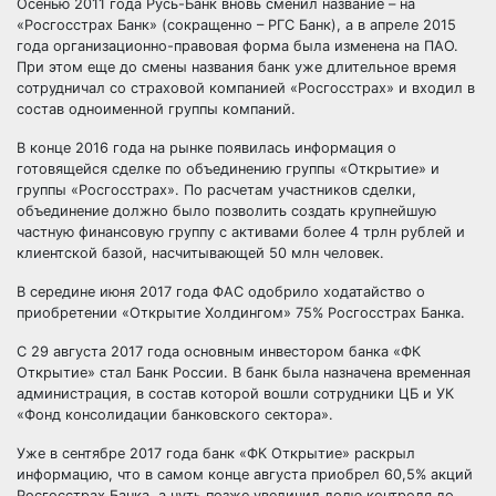
Осенью 2011 года Русь-Банк вновь сменил название – на
«Росгосстрах Банк» (сокращенно – РГС Банк), а в апреле 2015
года организационно-правовая форма была изменена на ПАО.
При этом еще до смены названия банк уже длительное время
сотрудничал со страховой компанией «Росгосстрах» и входил в
состав одноименной группы компаний.
В конце 2016 года на рынке появилась информация о
готовящейся сделке по объединению группы «Открытие» и
группы «Росгосстрах». По расчетам участников сделки,
объединение должно было позволить создать крупнейшую
частную финансовую группу с активами более 4 трлн рублей и
клиентской базой, насчитывающей 50 млн человек.
В середине июня 2017 года ФАС одобрило ходатайство о
приобретении «Открытие Холдингом» 75% Росгосстрах Банка.
С 29 августа 2017 года основным инвестором банка «ФК
Открытие» стал Банк России. В банк была назначена временная
администрация, в состав которой вошли сотрудники ЦБ и УК
«Фонд консолидации банковского сектора».
Уже в сентябре 2017 года банк «ФК Открытие» раскрыл
информацию, что в самом конце августа приобрел 60,5% акций
Росгосстрах Банка, а чуть позже увеличил долю контроля до