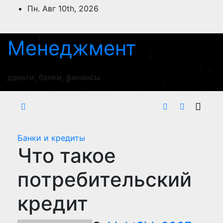
Перейти
Пн. Авг 10th, 2026
к
содержимому
Менеджмент
деньги, банки, финансы
Банки и кредиты
Что такое
потребительский
кредит