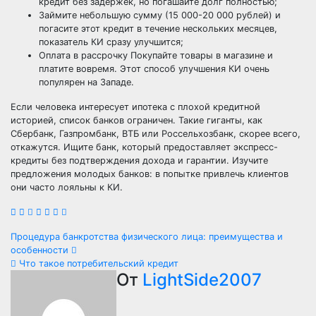
кредит без задержек, но погашайте долг полностью;
Займите небольшую сумму (15 000-20 000 рублей) и
погасите этот кредит в течение нескольких месяцев,
показатель КИ сразу улучшится;
Оплата в рассрочку Покупайте товары в магазине и
платите вовремя. Этот способ улучшения КИ очень
популярен на Западе.
Если человека интересует ипотека с плохой кредитной
историей, список банков ограничен. Такие гиганты, как
Сбербанк, Газпромбанк, ВТБ или Россельхозбанк, скорее всего,
откажутся. Ищите банк, который предоставляет экспресс-
кредиты без подтверждения дохода и гарантии. Изучите
предложения молодых банков: в попытке привлечь клиентов
они часто лояльны к КИ.
Навигация
Процедура банкротства физического лица: преимущества и
особенности
по
Что такое потребительский кредит
От
LightSide2007
записям