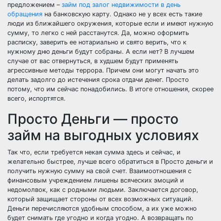
предложением –
займ под залог недвижимости в день
обращения
на банковскую карту. Однако не у всех есть такие
люди из ближайшего окружения, которые если и имеют нужную
сумму, то легко с ней расстанутся. Да, можно оформить
расписку, заверить ее нотариально и свято верить, что к
нужному дню деньги будут собраны. А если нет? В лучшем
случае от вас отвернуться, в худшем будут применять
агрессивные методы террора. Причем они могут начать это
делать задолго до истечения срока отдачи денег. Просто
потому, что им сейчас понадобились. В итоге отношения, скорее
всего, испортятся.
Просто Деньги — просто
займ на выгодных условиях
Так что, если требуется некая сумма здесь и сейчас, и
желательно быстрее, лучше всего обратиться в Просто деньги и
получить нужную сумму на свой счет. Взаимоотношения с
финансовым учреждением лишены всяческих эмоций и
недомолвок, как с родными людьми. Заключается договор,
который защищает стороны от всех возможных ситуаций.
Деньги перечисляются удобным способом, а их уже можно
будет снимать где угодно и когда угодно. А возвращать по