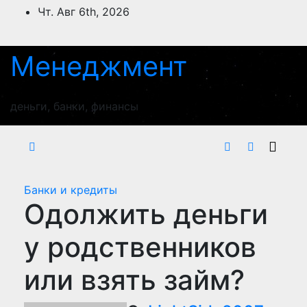
Перейти
Чт. Авг 6th, 2026
к
содержимому
Менеджмент
деньги, банки, финансы
Банки и кредиты
Одолжить деньги
у родственников
или взять займ?