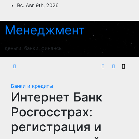
Перейти
Вс. Авг 9th, 2026
к
содержимому
Менеджмент
деньги, банки, финансы
Банки и кредиты
Интернет Банк
Росгосстрах:
регистрация и