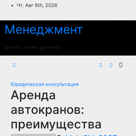
Перейти
Чт. Авг 6th, 2026
к
содержимому
Менеджмент
деньги, банки, финансы
Юридическая консультация
Аренда
автокранов:
преимущества