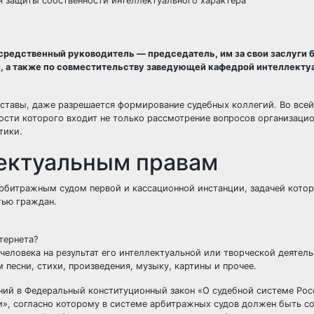
я защиты собственности интеллектуального характера
средственный руководитель — председатель, им за свои заслуги 
 а также по совместительству заведующей кафедрой интеллекту
оставы, даже разрешается формирование судебных коллегий. Во всей
ости которого входит не только рассмотрение вопросов организаци
тики.
лектуальным правам
рбитражным судом первой и кассационной инстанции, задачей котор
тью граждан.
тернета?
еловека на результат его интеллектуальной или творческой деятель
 песни, стихи, произведения, музыку, картины и прочее.
нений в Федеральный конституционный закон «О судебной системе Ро
», согласно которому в системе арбитражных судов должен быть со