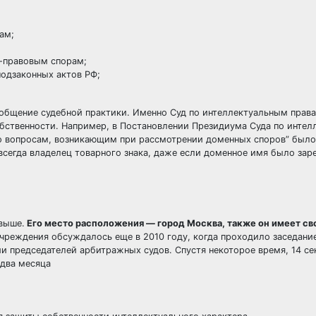
ам;
о-правовым спорам;
одзаконных актов РФ;
общение судебной практики. Именно Суд по интеллектуальным права
бственности. Например, в Постановлении Президиума Суда по инте
но вопросам, возникающим при рассмотрении доменных споров” было
 всегда владелец товарного знака, даже если доменное имя было за
 выше.
Его место расположения — город Москва, также он имеет св
го учреждения обсуждалось еще в 2010 году, когда проходило заседан
и председателей арбитражных судов. Спустя некоторое время, 14 се
-два месяца