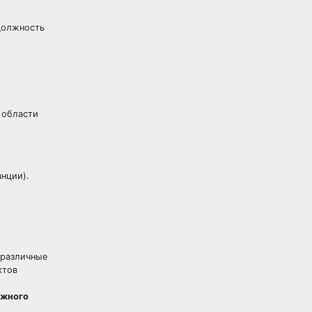
 должность
 области
нции).
 различные
ктов
ажного