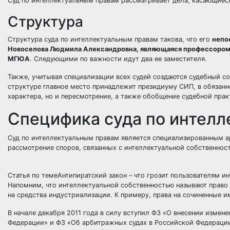
Суд по интеллектуальным правам рассматривает дела, касающиес
Структура
Структура суда по интеллектуальным правам такова, что его
непо
Новоселова Людмила Александровна, являющаяся профессором,
МГЮА
. Следующими по важности идут два ее заместителя.
Также, учитывая специализации всех судей создаются судебный с
структуре главное место принадлежит президиуму СИП, в обязанн
характера, но и пересмотрение, а также обобщение судебной прак
Специфика суда по интел
Суд по интеллектуальным правам является специализированным а
рассмотрение споров, связанных с интеллектуальной собственнос
Статья по темеАнтипиратский закон – что грозит пользователям ин
Напомним, что интеллектуальной собственностью называют право ч
на средства индустриализации. К примеру, права на сочиненные им
В начале декабря 2011 года в силу вступил ФЗ «О внесении изме
Федерации» и ФЗ «Об арбитражных судах в Российской Федерации