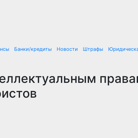
ансы
Банки/кредиты
Новости
Штрафы
Юридическа
теллектуальным права
истов