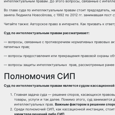
интеллектуальным правам. До этого вопросы, связанные с интелл
Во главе суда по интеллектуальным правам стоит председатель, на
заняла Людмила Новосёлова, с 1992 по 2012 гг. занимавшая пост 
Читайте также: Авторское право в интернете. Как призвать к ответ
Суд по интеллектуальным правам рассматривает:
— вопросы, связанные с противоречием нормативных правовых акт
патентных прав;
— вопросы предоставления или прекращения правовой охраны объ
— вопросы защиты интеллектуальных прав, рассмотренные ранее 
Полномочия СИП
Суд по интеллектуальным правам является судом кассационной 
Главная задача суда — решение споров, касающихся правовых
товары, услуги и так далее. Помимо этого, суд занимаетс
интеллектуальных прав.
Важным фактором в решении споро
Среди полномочий СИП, как кассационной инстанции, стои
характера решений либо СИП
.