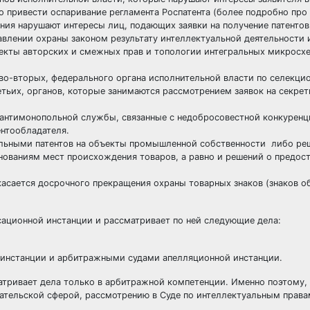
 привести оспаривание регламента Роспатента (более подробно про 
ния нарушают интересы лиц, подающих заявки на получение патентов
авлении охраны законом результату интеллектуальной деятельности 
ъекты авторских и смежных прав и топологии интегральных микросхе
а; во-вторых, федерального органа исполнительной власти по селекц
тьих, органов, которые занимаются рассмотрением заявок на секре
антимонопольной службы, связанные с недобросовестной конкуренц
ентообладателя.
тельными патентов на объекты промышленной собственности либо ре
нованиям мест происхождения товаров, а равно и решений о предос
касается досрочного прекращения охраны товарных знаков (знаков 
сационной инстанции и рассматривает по ней следующие дела:
 инстанции и арбитражными судами апелляционной инстанции.
тривает дела только в арбитражной компетенции. Именно поэтому, 
мательской сферой, рассмотрению в Суде по интеллектуальным права