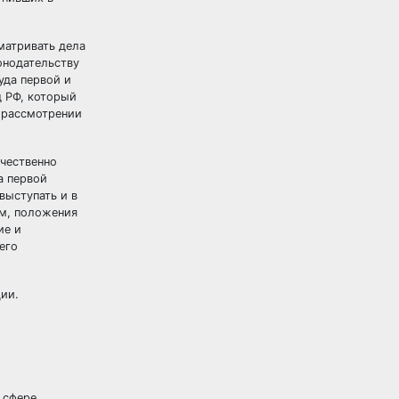
матривать дела
онодательству
уда первой и
д РФ, который
в рассмотрении
чественно
а первой
выступать и в
ом, положения
ие и
его
ии.
 сфере