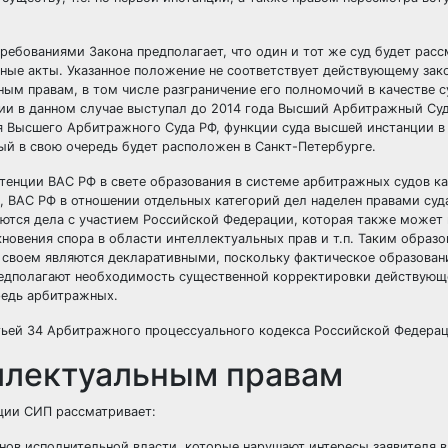
ребованиями Закона предполагает, что один и тот же суд будет расс
бные акты. Указанное положение не соответствует действующему зак
ым правам, в том числе разграничение его полномочий в качестве с
ии в данном случае выступал до 2014 года Высший Арбитражный Су
ия Высшего Арбитражного Суда РФ, функции суда высшей инстанции 
ый в свою очередь будет расположен в Санкт-Петербурге.
енции ВАС РФ в свете образования в системе арбитражных судов ка
, ВАС РФ в отношении отдельных категорий дел наделен правами суд
ются дела с участием Российской Федерации, которая также может 
кновения спора в области интеллектуальных прав и т.п. Таким образ
 своем являются декларативными, поскольку фактическое образован
редполагают необходимость существенной корректировки действующ
ередь арбитражных.
тьей 34 Арбитражного процессуального кодекса Российской Федерац
еллектуальным правам
нции СИП рассматривает:
нов исполнительной власти, которые нарушают интересы заявителя в