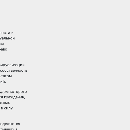
ности и
туальной
ся
раво
ивидуализации
 собственность
льтатом
ий.
рудом которого
ся гражданин,
ажных
 в силу
 наделяются
упивших в