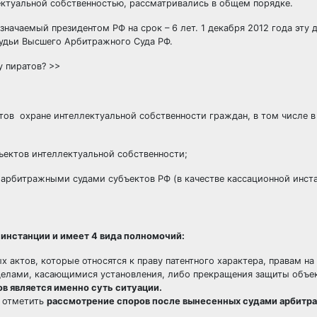
ектуальной собственностью, рассматривались в общем порядке.
значаемый президентом РФ на срок – 6 лет. 1 декабря 2012 года эту
судьи Высшего Арбитражного Суда РФ.
у пиратов? >>
ов охране интеллектуальной собственности граждан, в том числе в
ектов интеллектуальной собственности;
арбитражными судами субъектов РФ (в качестве кассационной инста
инстанции и имеет 4 вида полномочий:
 актов, которые относятся к праву патентного характера, правам на
я делами, касающимися установления, либо прекращения защиты объе
в является именно суть ситуации.
т отметить
рассмотрение споров после вынесенных судами арбитр