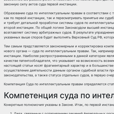
законную силу актов суда первой инстанции.
Образование суда по интеллектуальным правам в соответствии с т
как по первой инстанции, так и пересматривать принятые им суде
и требует детальной проработки системы судов по интеллектуальн
второй инстанции. По общей логике Законасудом высшей инстанц
возглавляет систему арбитражных судов. В результате упразднен
указанных выше споров будет выполнять Верховный Суд РФ, котор
Тем самым представляется закономерным и корректировка компет
нового органа — суда по интеллектуальным правам. Так, например
инстанции. Наиболее распространенными в данной категории явля
качестве патентообладателя, что указывает на возможность возни
настоящей статьи носят фрагментарный характер и в большинстве
осуществление деятельности данным органом судебной власти п
законодательства, а также статуса отдельных судов, в первую оч
Компетенция Суда по интеллектуальным правам определяется ста
Компетенция суда по инт
Конкретные полномочия указаны в Законе. Итак, по первой инста
Дела, связанные с оспариванием решений федеральных орга