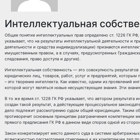
Интеллектуальная собств
Общее понятие интеллектуальных прав определено ст. 1226 ГК РФ,
указывает, что на результаты интеллектуальной деятельности и п
деятельности и средства индивидуализации) признаются интеллек
имущественным правом, а в случаях, предусмотренных Гражданск
следования, право доступа и другие).
Интеллектуальная собственность — это совокупность результатов
юридических лиц, товаров, работ, услуг и предприятий, которым п
– это творение интеллекта. Как известно, одним из проявлений ин
которой могут являться новые несуществующие знания. Эти знан
В то же время ст. 1228 ГК РФ указывает, что автором результата
создан такой результат, а действующее процессуальное законодате
дело подлежит рассмотрению судом общей юрисдикции. Таким обр
противоречит основным принципам разграничения компетенции м
прямого предписания ГК РФ в данном виде споров одной из сторо
Закон конкретизирует место данного суда в системе арбитражных 
возможностью рассмотрения отнесенных к их компетенции дел по с