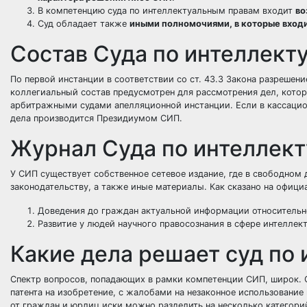
В компетенцию суда по интеллектуальным правам входит
во
Суд обладает также
иными полномочиями, в которые входи
Состав Суда по интеллект
По первой инстанции в соответствии со ст. 43.3 Закона разреше
коллегиальный состав предусмотрен для рассмотрения дел, кото
арбитражными судами апелляционной инстанции. Если в кассацио
дела производится Президиумом СИП.
Журнал Суда по интеллек
У СИП существует собственное сетевое издание, где в свободном 
законодательству, а также иные материалы. Как сказано на офици
Доведения до граждан актуальной информации относительн
Развитие у людей научного правосознания в сфере интеллект
Какие дела решает суд по
Спектр вопросов, попадающих в рамки компетенции СИП, широк. 
патента на изобретение, с жалобами на незаконное использовани
от граждан и юрлиц иски можно разделить на несколько категори