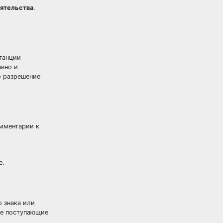
оятельства
.
станции
авно и
о разрешение
омментарии к
е.
 знака или
се поступающие