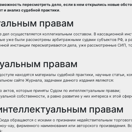
зможность пересмотреть дело, если в нем открылись новые обст
т и анализ судебной практики
.
уальным правам
ние дел осуществляется коллегиальным составом. В кассационной ин
рые уже были рассмотрены арбитражными судами субъектов РФ, а р
нной инстанции пересматриваются дела, уже рассмотренные СИП, т
туальным правам
доступе находятся материалы судебной практики, научные статьи, к
альном сайте Журнала, задачами данного издания являются:
о актов, которые приняты Судом по интеллектуальным правам;
уальной собственности, а равно развитие у них интереса к этой сфер
 интеллектуальным правам
Сюда обращаются с исками о признании недействительным торгового
е ноу-хау, фирменного наименования или авторского произведения. В
й: