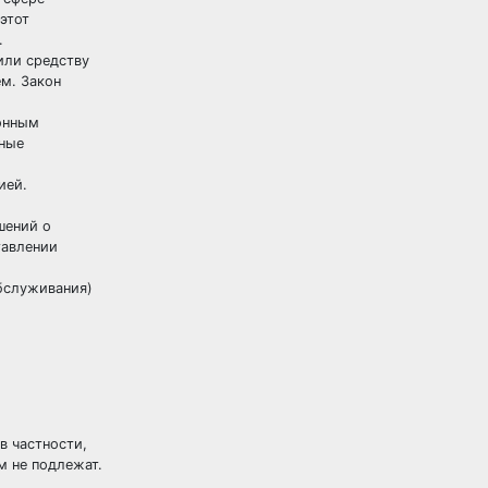
этот
.
или средству
м. Закон
ионным
тные
ией.
шений о
тавлении
обслуживания)
в частности,
м не подлежат.