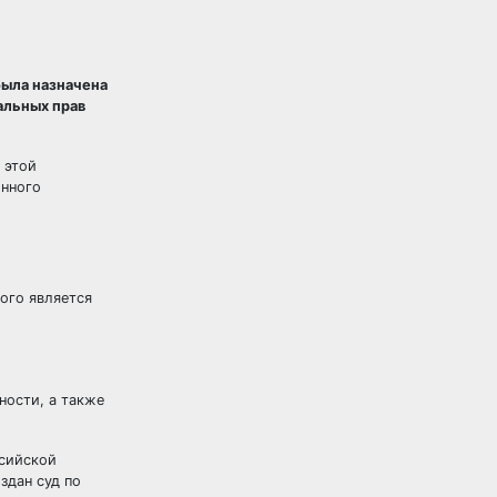
была назначена
альных прав
 этой
онного
ого является
ности, а также
ссийской
здан суд по