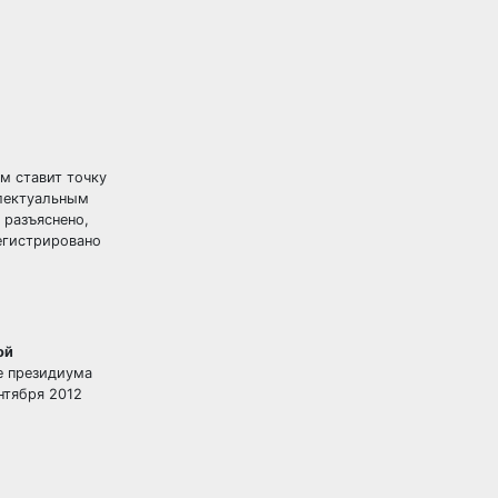
м ставит точку
ллектуальным
 разъяснено,
регистрировано
ой
ие президиума
нтября 2012