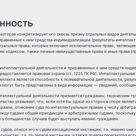
енность
 которая конкретизирует его сквозь призму отдельных видов деятель
риравненные к ним средства индивидуализации (результаты интеллек
туальные права, которые включают исключительное право, являющее
им кодексом, также личные неимущественные права и иные права (п
 интеллектуальной деятельности и приравненных к ним средств инд
редоставляется правовая охрана (ст. 1225 ГК РФ). Интеллектуальная
теллекта является способность к познавательной деятельности, резу
ия могут быть представлены в виде информации — сведений, сообщен
 интеллектуальной деятельности признается гражданин, творческим т
льство указывает, что, если хотя бы одной из сторон в споре являет
азом, отнесение суда по интеллектуальным правам к числу арбитр
ежду судами общей юрисдикции и арбитражными судами, поскольку
н в большинстве случаев будет выступать именно гражданин.
судов, относя его к судам кассационной инстанции, т.к. именно они
уществу, т.е. по первой инстанции, а также правом пересмотра вст