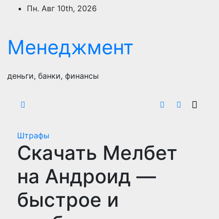
Перейти
Пн. Авг 10th, 2026
к
содержимому
Менеджмент
деньги, банки, финансы
Штрафы
Скачать Мелбет
на Андроид —
быстрое и