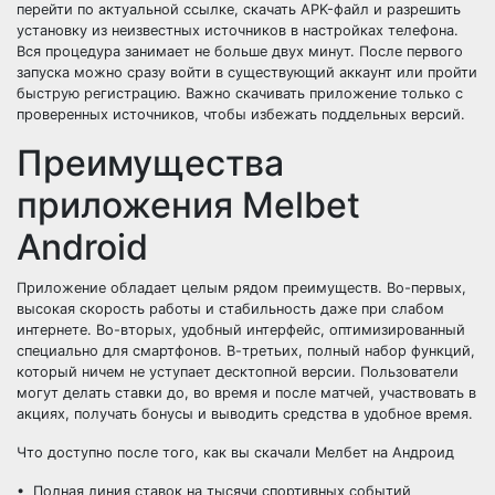
перейти по актуальной ссылке, скачать APK-файл и разрешить
установку из неизвестных источников в настройках телефона.
Вся процедура занимает не больше двух минут. После первого
запуска можно сразу войти в существующий аккаунт или пройти
быструю регистрацию. Важно скачивать приложение только с
проверенных источников, чтобы избежать поддельных версий.
Преимущества
приложения Melbet
Android
Приложение обладает целым рядом преимуществ. Во-первых,
высокая скорость работы и стабильность даже при слабом
интернете. Во-вторых, удобный интерфейс, оптимизированный
специально для смартфонов. В-третьих, полный набор функций,
который ничем не уступает десктопной версии. Пользователи
могут делать ставки до, во время и после матчей, участвовать в
акциях, получать бонусы и выводить средства в удобное время.
Что доступно после того, как вы скачали Мелбет на Андроид
•
Полная линия ставок на тысячи спортивных событий