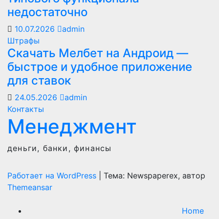
недостаточно
10.07.2026
admin
Штрафы
Скачать Мелбет на Андроид —
быстрое и удобное приложение
для ставок
24.05.2026
admin
Контакты
Менеджмент
деньги, банки, финансы
Работает на WordPress
|
Тема: Newspaperex, автор
Themeansar
Home