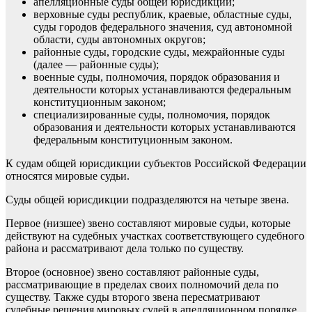
апелляционные суды общей юрисдикции;
верховные суды республик, краевые, областные суды,
суды городов федерального значения, суд автономной
области, суды автономных округов;
районные суды, городские суды, межрайонные суды
(далее — районные суды);
военные суды, полномочия, порядок образования и
деятельности которых устанавливаются федеральным
конституционным законом;
специализированные суды, полномочия, порядок
образования и деятельности которых устанавливаются
федеральным конституционным законом.
К судам общей юрисдикции субъектов Российской Федерации
относятся мировые судьи.
Суды общей юрисдикции подразделяются на четыре звена.
Первое (низшее) звено составляют мировые судьи, которые
действуют на судебных участках соответствующего судебного
района и рассматривают дела только по существу.
Второе (основное) звено составляют районные суды,
рассматривающие в пределах своих полномочий дела по
существу. Также суды второго звена пересматривают
судебные решения мировых судей в апелляционном порядке.