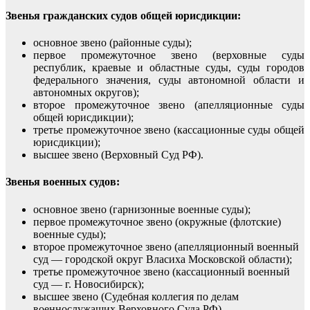
Звенья гражданских судов общей юрис­дикции:
основное звено (районные суды);
первое промежуточное звено (верховные суды
республик, краевые и област­ные суды, суды городов
федерального значения, суды автономной об­ласти и
автономных округов);
второе промежуточное звено (апелляционные суды
общей юрисдикции);
третье промежуточное звено (кассационные суды общей
юрисдикции);
высшее звено (Верховный Суд РФ).
Звенья военных судов:
основное звено (гарнизонные военные суды);
первое промежуточное звено (окружные (флотские)
военные суды);
второе промежуточное звено (апелляционный военный
суд — городской округ Власиха Московской области);
третье промежуточное звено (кассационный военный
суд — г. Новосибирск);
высшее звено (Судебная коллегия по делам
военнослужащих Верховного Суда РФ).