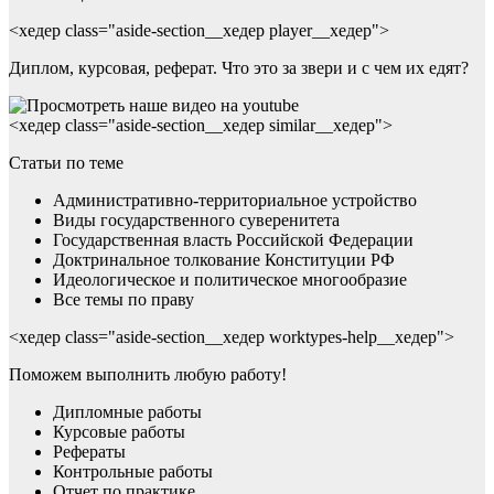
<хедер class="aside-section__хедер player__хедер">
Диплом, курсовая, реферат. Что это за звери и с чем их едят?
<хедер class="aside-section__хедер similar__хедер">
Статьи по теме
Административно-территориальное устройство
Виды государственного суверенитета
Государственная власть Российской Федерации
Доктринальное толкование Конституции РФ
Идеологическое и политическое многообразие
Все темы по праву
<хедер class="aside-section__хедер worktypes-help__хедер">
Поможем выполнить любую работу!
Дипломные работы
Курсовые работы
Рефераты
Контрольные работы
Отчет по практике