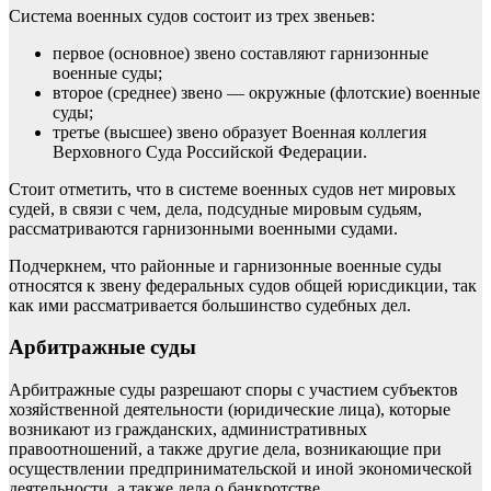
Система военных судов состоит из трех звеньев:
первое (основное) звено составляют гарнизонные
военные суды;
второе (среднее) звено — окружные (флотские) военные
суды;
третье (высшее) звено образует Военная коллегия
Верховного Суда Российской Федерации.
Стоит отметить, что в системе военных судов нет мировых
судей, в связи с чем, дела, подсудные мировым судьям,
рассматриваются гарнизонными военными судами.
Подчеркнем, что районные и гарнизонные военные суды
относятся к звену федеральных судов общей юрисдикции, так
как ими рассматривается большинство судебных дел.
Арбитражные суды
Арбитражные суды разрешают споры с участием субъектов
хозяйственной деятельности (юридические лица), которые
возникают из гражданских, административных
правоотношений, а также другие дела, возникающие при
осуществлении предпринимательской и иной экономической
деятельности, а также дела о банкротстве.