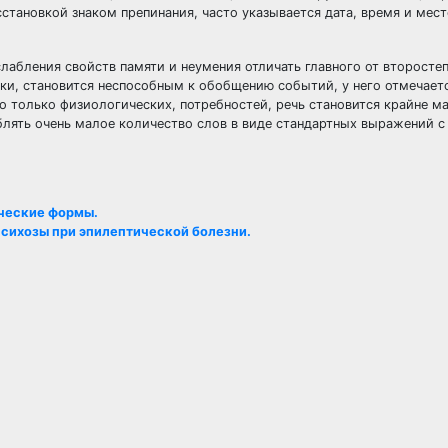
тановкой знаком препинания, часто указывается дата, время и мест
абления свойств памяти и неумения отличать главного от второстеп
ки, становится неспособным к обобщению событий, у него отмечаетс
о только физиологических, потребностей, речь становится крайне м
лять очень малое количество слов в виде стандартных выражений с
ические формы.
сихозы при эпилептической болезни.