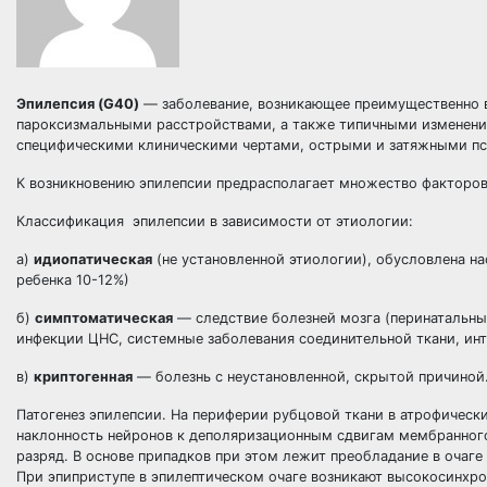
Эпилепсия (G40)
— заболевание, возникающее преимущественно 
пароксизмальными расстройствами, а также типичными изменени
специфическими клиническими чертами, острыми и затяжными пс
К возникновению эпилепсии предрасполагает множество факторов
Классификация эпилепсии в зависимости от этиологии:
а)
идиопатическая
(не установленной этиологии), обусловлена н
ребенка 10-12%)
б)
симптоматическая
— следствие болезней мозга (перинатальны
инфекции ЦНС, системные заболевания соединительной ткани, инт
в)
криптогенная
— болезнь с неустановленной, скрытой причиной
Патогенез эпилепсии. На периферии рубцовой ткани в атрофическ
наклонность нейронов к деполяризационным сдвигам мембранног
разряд. В основе припадков при этом лежит преобладание в оча
При эпиприступе в эпилептическом очаге возникают высокосинхро