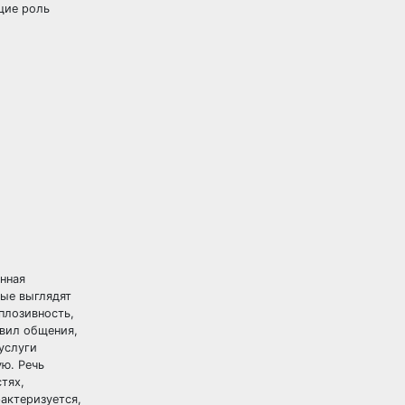
щие роль
нная
ные выглядят
плозивность,
вил общения,
услуги
ю. Речь
тях,
рактеризуется,