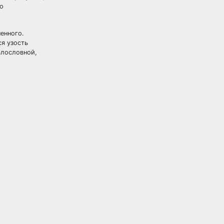
о
енного.
я узость
алословной,