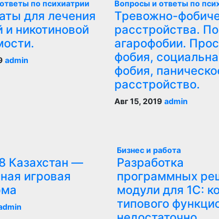
ответы по психиатрии
Вопросы и ответы по пси
аты для лечения
Тревожно-фобич
 и никотиновой
расстройства. По
мости.
агарофобии. Прос
фобия, социальна
19
admin
фобия, паническо
расстройство.
Авг 15, 2019
admin
Бизнес и работа
8 Казахстан —
Разработка
ная игровая
программных ре
рма
модули для 1С: к
типового функци
admin
недостаточно