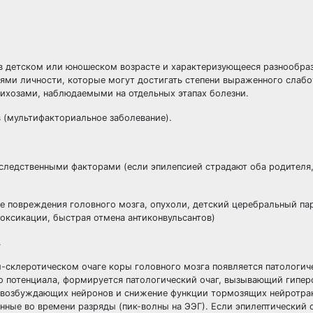
в детском или юношеском возрасте и характеризующееся разнообр
ями личности, которые могут достигать степени выраженного слабо
ихозами, наблюдаемыми на отдельных этапах болезни.
 (мультифакториальное заболевание).
аследственными факторами (если эпилепсией страдают оба родителя,
е повреждения головного мозга, опухоли, детский церебральный па
оксикации, быстрая отмена антиконвульсантов)
.
и-склеротическом очаге коры головного мозга появляется патологич
о потенциала, формируется патологический очаг, вызывающий гипе
ге возбуждающих нейронов и снижение функции тормозящих нейротра
нные во времени разряды (пик-волны на ЭЭГ). Если эпилептический о