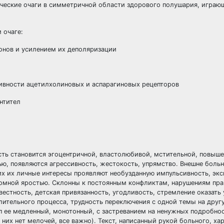
ические очаги в симметричной области здорового полушария, играю
 очаге:
нов и усилением их деполяризации
ивности ацетилхолиновых и аспарагиновых рецепторов
нтител
сть становится эгоцентричной, властолюбивой, мстительной, повыше
ью, появляются агрессивность, жестокость, упрямство. Внешне боль
х их личные интересы проявляют необузданную импульсивность, экс
омной яростью. Склонны к постоянным конфликтам, нарушениям пра
естность, детская привязанность, угодливость, стремление оказать 
ительного процесса, трудность переключения с одной темы на другу
 ее медленный, монотонный, с застреванием на ненужных подробнос
них нет мелочей, все важно). Текст, написанный рукой больного, ха