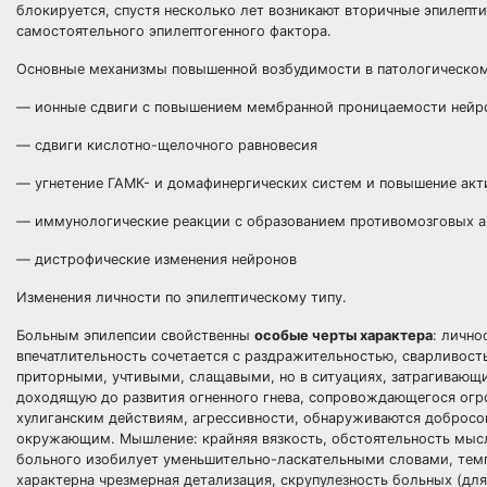
блокируется, спустя несколько лет возникают вторичные эпилепт
самостоятельного эпилептогенного фактора.
Основные механизмы повышенной возбудимости в патологическом
— ионные сдвиги с повышением мембранной проницаемости нейро
— сдвиги кислотно-щелочного равновесия
— угнетение ГАМК- и домафинергических систем и повышение акт
— иммунологические реакции с образованием противомозговых а
— дистрофические изменения нейронов
Изменения личности по эпилептическому типу.
Больным эпилепсии свойственны
особые черты характера
: лично
впечатлительность сочетается с раздражительностью, сварливост
приторными, учтивыми, слащавыми, но в ситуациях, затрагивающи
доходящую до развития огненного гнева, сопровождающегося огр
хулиганским действиям, агрессивности, обнаруживаются добросов
окружающим. Мышление: крайняя вязкость, обстоятельность мысл
больного изобилует уменьшительно-ласкательными словами, темп
характерна чрезмерная детализация, скрупулезность больных (для 