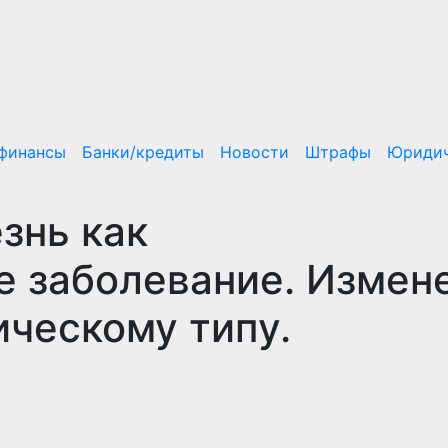
/финансы
Банки/кредиты
Новости
Штрафы
Юридич
знь как
е заболевание. Измен
ическому типу.