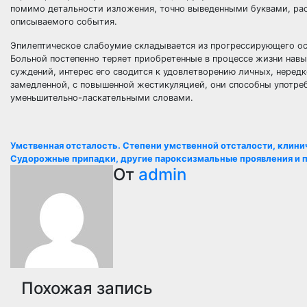
помимо детальности изложения, точно выведенными буквами, расс
описываемого события.
Эпилептическое слабоумие складывается из прогрессирующего осл
Больной постепенно теряет приобретенные в процессе жизни навы
суждений, интерес его сводится к удовлетворению личных, нередк
замедленной, с повышенной жестикуляцией, они способны употреб
уменьшительно-ласкательными словами.
Навигация
Умственная отсталость. Степени умственной отсталости, клин
Судорожные припадки, другие пароксизмальные проявления и п
по
От
admin
записям
Похожая запись