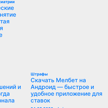
хиатрии
еские
нятие
тая
я
е
Штрафы
Скачать Мелбет на
шений и
Андроид — быстрое и
огда
удобное приложение для
онала
ставок