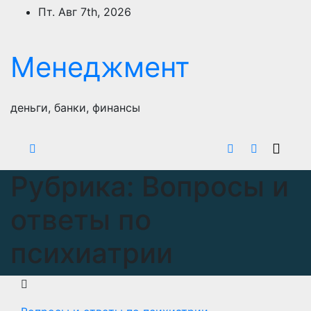
Перейти
Пт. Авг 7th, 2026
к
содержимому
Менеджмент
деньги, банки, финансы
Рубрика:
Вопросы и
ответы по
психиатрии