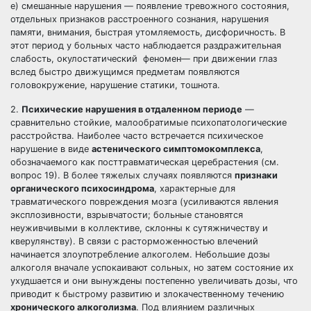
е) смешанные нарушения — появление тревожного состояния,
отдельных признаков расстроенного сознания, нарушения
памяти, внимания, быстрая утомляемость, дисфоричность. В
этот период у больных часто наблюдается раздражительная
слабость, окулостатический феномен— при движении глаз
вслед быстро движущимся предметам появляются
головокружение, нарушение статики, тошнота.
2.
Психические нарушения в отдаленном периоде
—
сравнительно стойкие, малообратимые психопатологические
расстройства. Наиболее часто встречается психическое
нарушение в виде
астенического симптомокомплекса
,
обозначаемого как посттравматическая церебрастения (см.
вопрос 19). В более тяжелых случаях появляются
признаки
органического психосиндрома
, характерные для
травматического повреждения мозга (усиливаются явления
эксплозивности, взрывчатости; больные становятся
неуживчивыми в коллективе, склонны к сутяжничеству и
кверулянству). В связи с расторможенностью влечений
начинается злоупотребление алкоголем. Небольшие дозы
алкоголя вначале успокаивают сольных, но затем состояние их
ухудшается и они вынуждены постепенно увеличивать дозы, что
приводит к быстрому развитию и злокачественному течению
хронического алкоголизма
. Под влиянием различных