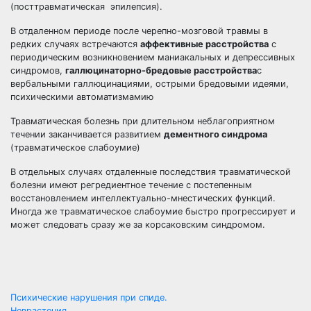
(посттравматическая эпилепсия).
В отдаленном периоде после черепно-мозговой травмы в
редких случаях встречаются
аффективные расстройства
с
периодическим возникновением маниакальных и депрессивных
синдромов,
галлюцинаторно-бредовые расстройства
с
вербальными галлюцинациями, острыми бредовыми идеями,
психическими автоматизмамию
Травматическая болезнь при длительном неблагоприятном
течении заканчивается развитием
дементного синдрома
(травматическое слабоумие)
В отдельных случаях отдаленные последствия травматической
болезни имеют регредиентное течение с постепенным
восстановлением интеллектуально-мнестических функций.
Иногда же травматическое слабоумие быстро прогрессирует и
может следовать сразу же за корсаковским синдромом.
Навигация
Психические нарушения при спиде.
Неврастения.