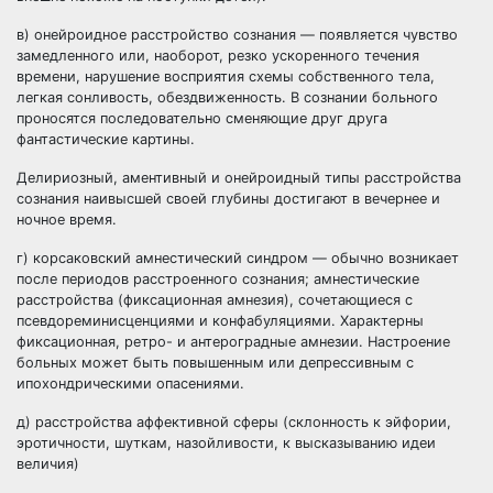
в) онейроидное расстройство сознания — появляется чувство
замедленного или, наоборот, резко ускоренного течения
времени, нарушение восприятия схемы собственного тела,
легкая сонливость, обездвиженность. В сознании больного
проносятся последовательно сменяющие друг друга
фантастические картины.
Делириозный, аментивный и онейроидный типы расстройства
сознания наивысшей своей глубины достигают в вечернее и
ночное время.
г) корсаковский амнестический синдром — обычно возникает
после периодов расстроенного сознания; амнестические
расстройства (фиксационная амнезия), сочетающиеся с
псевдореминисценциями и конфабуляциями. Характерны
фиксационная, ретро- и антероградные амнезии. Настроение
больных может быть повышенным или депрессивным с
ипохондрическими опасениями.
д) расстройства аффективной сферы (склонность к эйфории,
эротичности, шуткам, назойливости, к высказыванию идеи
величия)