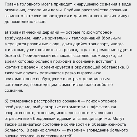
Травма головного мозга приводит к нарушению сознания в виде
оглушения, сопора или комы. Глубина расстройства сознания
зависит от степени повреждения и длится от нескольких минут
до нескольких часов.
а) травматический дерилий — острые психомоторное
возбуждение, наплыв зрительных галлюцинаций (больным
мерещатся различные люди, движущийся транспорт, иногда
животные, у них появляются тревога, страх, стремление куда-то
бежать). Периодически возникают светлые промежутки, во
время которых больной приходит в сознание, вступает в
контакт с врачом, ориентируется в окружающей обстановке. В
тяжелых случаях развивается резко выраженное
психомоторное возбуждение с острым делириозным
состоянием, переходящим в аментивное расстройство
сознания.
б) сумеречное расстройство сознания — психомоторное
возбуждение, амбулаторные автоматизмы, аффективная
напряженность, агрессия, инкогерентность мышления с
отрывочными бредовыми идеями и галлюцинациями. Могут
также развиваться состояние сонливости и обездвиженность
больного. В редких случаях — пуэрлизм (поведение больного
внешне похоже на поступки детей).