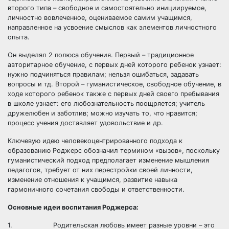
второго типа – свободное и самостоятельно инициируемое,
личностно вовлеченное, оцениваемое самим учащимся,
направленное на усвоение смыслов как элементов личностного
опыта.
Он выделял 2 полюса обучения. Первый – традиционное
авторитарное обучение, с первых дней которого ребенок узнает:
нужно подчиняться правилам; нельзя ошибаться, задавать
вопросы и тд. Второй – гуманистическое, свободное обучение, в
ходе которого ребенок также с первых дней своего пребывания
в школе узнает: его любознательность поощряется; учитель
дружелюбен и заботлив; можно изучать то, что нравится;
процесс учения доставляет удовольствие и др.
Ключевую идею человекоцентрированного подхода к
образованию Роджерс обозначил термином «вызов», поскольку
гуманистический подход предполагает изменение мышления
педагогов, требует от них перестройки своей личности,
изменение отношения к учащимся, развитие навыка
гармоничного сочетания свободы и ответственности.
Основные идеи воспитания Роджерса:
1. Родительская любовь имеет разные уровни – это