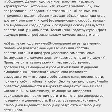
и общением. Данная подструктура включает иерархию
характеристик, которыми, как кажется учителю, он, как
профессионал, обладает. Составляющие «Я-понимания»:
«присоединяющая», обеспечивающая объединение педагога с
другими учителями, и «дифференцирующая», способствующая
его выделению среди других и создающая основу для чувства
собственной уникальности. Когнитивная подструктура играет
ведущую роль в профессиональном самосознании учителя.
Аффективная подструктура
(Я-отношение) имеет два уровня:
глобальное (интегральное чувство «за» или «против»
собственного Я) и дифференцированное самоотношение
(самоуважение, самоинтерес, ожидаемое отношение других).
Проявляется в самоуважении, чувстве собственного
достоинства, самооценке и уровне притязаний. Фундамент
эмоционально-ценностного компонента составляет
самоуважение — это вера в собственные силы, возможности,
принятие себя, любовь к себе. Оно не связано с какой-либо
областью деятельности и выражает общее отношение к себе.
Согласно А. А. Калюжному, самооценка определяет
социальную адаптацию личности и является регулятором ее
поведения и деятельности. В структуре профессиональной
самооценки выделяют самооценку результата и самооценку
потенциала.