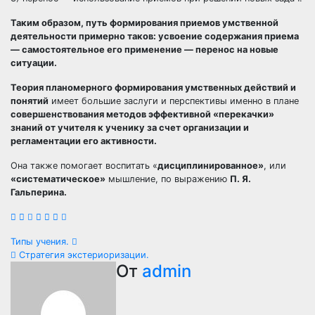
Таким образом, путь формирования приемов умственной
деятельности примерно таков: усвоение содержания приема
— самостоятельное его применение — перенос на новые
ситуации.
Теория планомерного формирования умственных действий и
понятий
имеет большие заслуги и перспективы именно в плане
совершенствования методов эффективной «перекачки»
знаний от учителя к ученику за счет организации и
регламентации его активности.
Она также помогает воспитать «
дисциплинированное»
, или
«систематическое»
мышление, по выражению
П. Я.
Гальперина.
Навигация
Типы учения.
Стратегия экстериоризации.
по
От
admin
записям