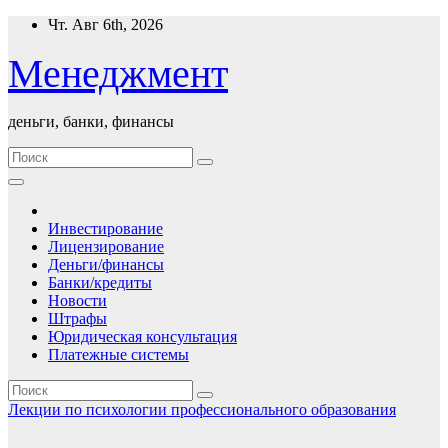
Перейти
Чт. Авг 6th, 2026
к
содержимому
Менеджмент
деньги, банки, финансы
Инвестирование
Лицензирование
Деньги/финансы
Банки/кредиты
Новости
Штрафы
Юридическая консультация
Платежные системы
Лекции по психологии профессионального образования