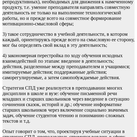
репродуктивных), необходимых для движения к намеченному
продукту, т.е. умение преподавателя направлять совместную
деятельность не только на выполнение технологической
работы, но и прежде всего на совместное формирование
мотивационно-смысловой сферы;
3) такое сотрудничество в учебной деятельности, в котором
каждый, ориентируясь прежде всего на смысловую ее сторону,
мог бы определять свой вклад в эту деятельность;
4) закономерная перестройка по ходу обучения исходных
взаимодействий по этапам: введение в деятельность;
действия, разделенные между преподавателем и учащимися;
имитируемые действия; поддержанные действия;
саморегулируемые, а затем самопобуждаемые действия.
Стратегия СПД уже реализуется в преподавании многих
дисциплин в школе и вузе: обучение письменной речи
младших и старших школьников через введение в ситуацию
сочинения сказок, историй и др.; обучение информатике
старших школьников через включение социально значимых
задач, обучение студентов чтению и пониманию сложных
текстов и т.д.
Опыт говорит о том, что, проектируя учебные ситуации в
стратегии СПД, преподаватель стремится вовлечь в сферу