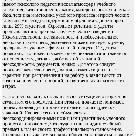
имеют психолого-педагогическая атмосфера учебного
заведения, качество преподавания, материально-техническая
база, техника и методика учебного процесса и практических
занятий. Но сегодня содержанием обучения удовлетворены
лишь 29% студентов. Серьезные претензии студенты
предъявляют и к преподавателям учебных заведений.
Некомпетентность, неграмотность и профессиональное
несоответствие преподавателей снижают интерес к учебе,
превращают учение в формальный процесс. Студенты
полагают, что повысить качество успеваемости и изменить
отношение студентов к учебе как объективной
необходимости, разумеется, можно. Для этого следует
повысить качество преподавания, создать социальные
гарантии при распределении на работу в зависимости от
качества полученных знаний, нравственных и физических
затрат.
Часто преподаватель сталкивается с ситуацией отторжения
студентом его предмета. При этом он подчас не понимает,
почему данная дисциплина не является для студентов
значимой. Скорее всего это объясняется
неоткоординированными позициями участников учебного
процесса, а также тем, что студенты не «видят» учебный
предмет в плане своего профессионального становления.
Преподаватель же, имея в виду общую установку на развитие