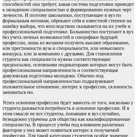
способностей она требует, какая система подготовки приведет
к овладению специальностью и формированию нужных черт
личности. И поэтому школьники, поступающие в вуз по
формальным мотивам, обрекают себя в известной степени на
ошибку выбора, что впоследствии сказывается на их учебе и
профессиональной подготовке. Большинство поступают в вуз
без учета личных возможностей и специфики будущей
профессии, лишь из желания получить высшее образование,
или престижности вуза и специальности, или невысокого
конкурса, или за компанию с друзьями. Для становления
студента как специалиста нужны соответствующие
предпосылки, основными индикаторами которых могут быть
профессиональная направленность и соответствующая
довузовская подготовка молодежи. Обычно под
профессиональной направленностью подразумевают
положительное отношение, интерес к профессии, склонность
заниматься ею.
Успех освоения профессии будет зависеть от того, насколько у
студента разовьется потребность в освоении профессии. И в
этом смысле не все студенты, попавшие в вуз случайно,
безнадежно утрачены для общества как квалифицированные
специалисты. В процессе учебы под влиянием различных
факторов у них может появиться интерес к получаемой
профессии. Для такой категории студентов особое значение