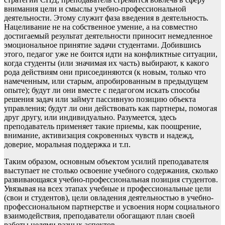
внимания цели и смыслы учебно-профессиональной
деятельности. Этому служит фаза введения в деятельность.
Нацеливание не на собственное умение, а на совместно
достигаемый результат деятельности приносит немедленное
эмоциональное принятие задачи студентами. Добившись
этого, педагог уже не боится идти на конфликтные ситуации,
когда студенты (или значимая их часть) выбирают, к какого
рода действиям они присоединяются (к новым, только что
намеченным, или старым, апробированным в предыдущем
опыте); будут ли они вместе с педагогом искать способы
решения задач или займут пассивную позицию объекта
управления; будут ли они действовать как партнеры, помогая
друг другу, или индивидуально. Разумеется, здесь
преподаватель применяет такие приемы, как поощрение,
внимание, активизация сокровенных чувств и надежд,
доверие, моральная поддержка и т.п.
Таким образом, основным объектом усилий преподавателя
выступает не столько освоение учебного содержания, сколько
развивающаяся учебно-профессиональная позиция студентов.
Увязывая на всех этапах учебные и профессиональные цели
(свои и студентов), цели овладения деятельностью в учебно-
профессиональном партнерстве и усвоения норм социального
взаимодействия, преподаватели обогащают план своей
работы целями разных аспектов.