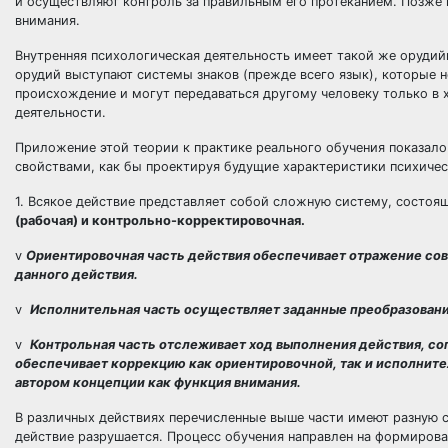
и осуществляют контроль за правильным его протеканием. Позже 
внимания.
Внутренняя психологическая деятельность имеет такой же орудийн
орудий выступают системы знаков (прежде всего язык), которые 
происхождение и могут передаваться другому человеку только в 
деятельности.
Приложение этой теории к практике реального обучения показало
свойствами, как бы проектируя будущие характеристики психичес
1. Всякое действие представляет собой сложную систему, состоя
(рабочая) и контрольно-корректировочная.
v
Ориентировочная часть действия обеспечивает отражение со
данного действия.
v
Исполнительная часть осуществляет заданные преобразовани
v
Контрольная часть отслеживает ход выполнения действия, с
обеспечивает коррекцию как ориентировочной, так и исполните
автором концепции как функция внимания.
В различных действиях перечисленные выше части имеют разную с
действие разрушается. Процесс обучения направлен на формирован