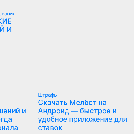
ования
КИЕ
Й И
Штрафы
Скачать Мелбет на
шений и
Андроид — быстрое и
огда
удобное приложение для
онала
ставок