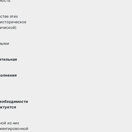
ность
стве этих
-историческое
тической)
нными
ительная
полнения
необходимости
актуется
ной из них
риентировочной