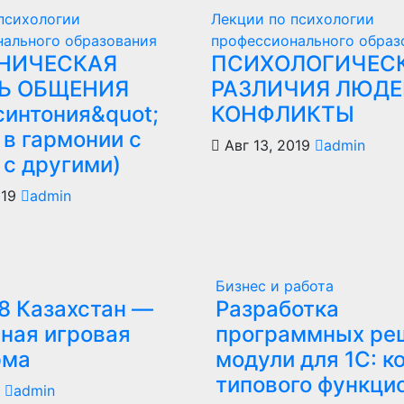
психологии
Лекции по психологии
нального образования
профессионального образ
НИЧЕСКАЯ
ПСИХОЛОГИЧЕС
Ь ОБЩЕНИЯ
РАЗЛИЧИЯ ЛЮДЕ
синтония&quot;
КОНФЛИКТЫ
 в гармонии с
Авг 13, 2019
admin
 с другими)
019
admin
Бизнес и работа
8 Казахстан —
Разработка
ная игровая
программных ре
рма
модули для 1С: к
типового функци
6
admin