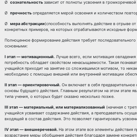
Ø
сознательность
зависит от полноты усвоения в громкоречевой
Ø
прочность
определяется мерой освоения и количеством повто
Ø
мера абстракции
(способность выполнять действие в отрыве от
конкретных примеров, на которых отрабатываются исходные форм
Полноценное формирование действия требует последовательного 
основными:
I этап — мотивационный.
Лучше всего, если мотивация овладения 
потребность обладает свойством ненасыщаемости. Такая познава
учащийся приходит на занятие со сложившимся мотивом, то никако
необходимо с помощью внешней или внутренней мотивации обеспе
II этап — ориентировочный.
Он включает в себя предварительное 
основы будущего действия. Главным результатом на этом этапе яв
типа учения, о которых будет сказано несколько позже.
III этап — материальный, или материализованный
(начиная с трет
учащийся усваивает содержание действия, а преподаватель осущ
входящей в состав действия. Это позволяет гарантировать усвое
IV этап — внешнеречевой.
На этом этапе все элементы действия 
возрастание меры обобщения действия благодаря замене конкрет