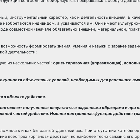
и функция контроля интериоризуется, превращаясь в особую деятель
ый, инструментальный характер, как и деятельность внешняя. В каче
не изобретаются индивидом, а усваиваются им. Они имеют культурно
ходе совместной (вначале обязательно внешней, материальной, прак
 возможность формировать знания, умения и навыки с заранее зада
кой деятельности:
щую из нескольких частей:
ориентировочная (управляющая), исполн
вокупности объективных условий, необходимых для успешного вы
я в объекте действия.
опоставляет полученные результаты с заданными образцами и при 
льной частей действия. Именно контрольная функция действия тр
ложность и как бы разный удельный вес. При отсутствии хотя бы од
ие всех трех «органов» действия, но наиболее тесно связан с его о