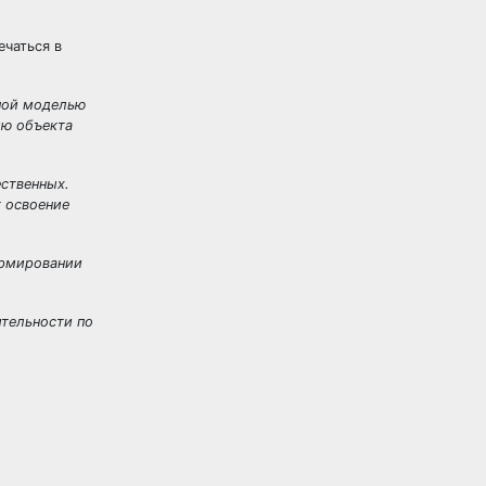
ечаться в
ной моделью
ию объекта
ественных.
 освоение
ормировании
тельности по