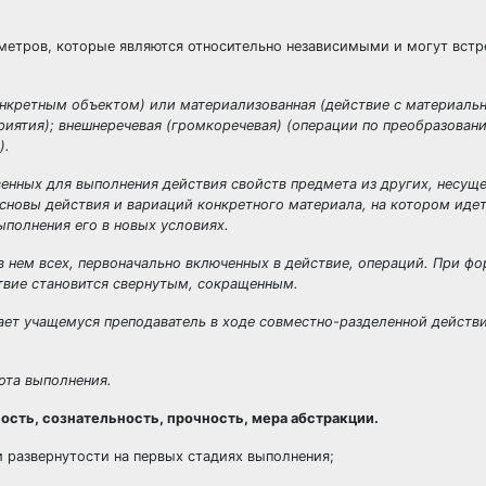
метров, которые являются относительно независимыми и могут встр
онкретным объектом) или материализованная (действие с материаль
приятия); внешнеречевая (громкоречевая) (операции по преобразован
).
енных для выполнения действия свойств предмета из других, несущ
новы действия и вариаций конкретного материала, на котором идет
полнения его в новых условиях.
 нем всех, первоначально включенных в действие, операций. При ф
твие становится свернутым, сокращенным.
т учащемуся преподаватель в ходе совместно-разделенной действи
ота выполнения.
ость, сознательность, прочность, мера абстракции.
 развернутости на первых стадиях выполнения;