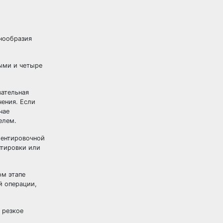
знообразия
ыми и четыре
вательная
ения. Если
чае
елем.
иентировочной
нтировки или
ом этапе
й операции,
 резкое