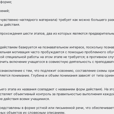
 форме;
рений;
 чувственно-наглядного материала) требует как можно большего ра
ы действия.
прохождения шести этапов, два из которых являются предварительн
действием базируется на познавательном интересе, поскольку позна
тельная мотивация часто пробуждается с помощью проблемного обуч
й специальной работы на этом этапе не требуется; в противном слу
чить включение учащегося в совместную деятельность с преподават
ознакомление с тем, что подлежит освоению, составление схемы ор
ляется понимание. Глубина и объем понимания зависят от типа орие
ьего этапа их названия совпадают с названием форм действия). На эт
ествляет объективный контроль за правильностью выполнения каждо
ние действия всеми учащимися.
представлены в форме устной или письменной речи, что обеспечивает
ных объектов их словесным описанием.