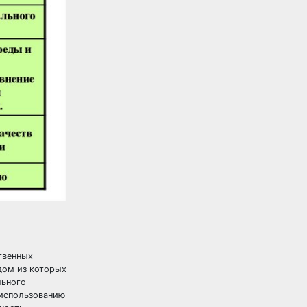
твенных
дом из которых
льного
 использованию