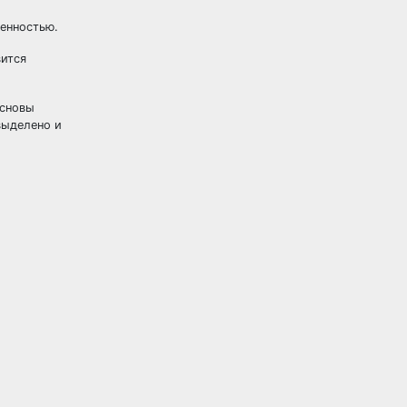
щенностью.
вится
основы
выделено и