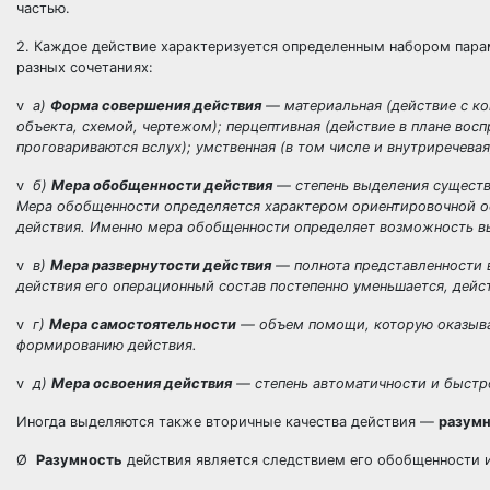
частью.
2. Каждое действие характеризуется определенным набором пара
разных сочетаниях:
v
а)
Форма совершения действия
— материальная (действие с к
объекта, схемой, чертежом); перцептивная (действие в плане вос
проговариваются вслух); умственная (в том числе и внутриречевая
v
б)
Мера обобщенности действия
— степень выделения существ
Мера обобщенности определяется характером ориентировочной ос
действия. Именно мера обобщенности определяет возможность вы
v
в)
Мера развернутости действия
— полнота представленности в
действия его операционный состав постепенно уменьшается, дейс
v
г)
Мера самостоятельности
— объем помощи, которую оказывае
формированию действия.
v
д)
Мера освоения действия
— степень автоматичности и быстр
Иногда выделяются также вторичные качества действия —
разумн
Ø
Разумность
действия является следствием его обобщенности и