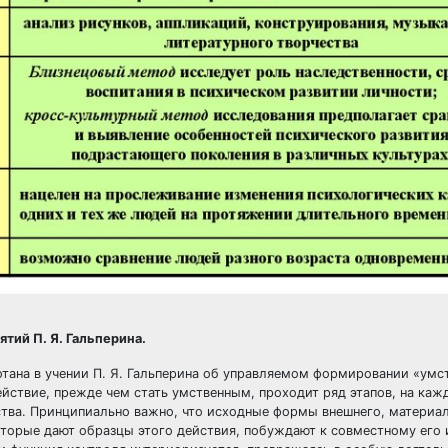
тий П. Я. Гальперина.
отана в учении П. Я. Гальперина об управляемом формировании «умс
ействие, прежде чем стать умственным, проходит ряд этапов, на каж
ства. Принципиально важно, что исходные формы внешнего, материа
которые дают образцы этого действия, побуждают к совместному его