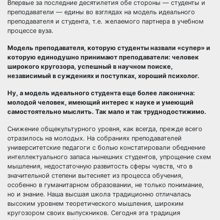
Впервые за последние десятилетия обе стороны — студенты и
преподаватели — едины во взглядах на модель идеального
преподавателя и студента, т.е. желаемого партнера в учебном
процессе вуза.
Модель преподавателя, которую студенты назвали «супер» и
которую единодушно принимают преподаватели: человек
широкого кругозора, успешный в научном поиске,
независимый в суждениях и поступках, хороший психолог.
Ну, а модель идеального студента еще более лаконична:
молодой человек, имеющий интерес к науке и умеющий
самостоятельно мыслить. Так мало и так труднодостижимо.
Снижение общекультурного уровня, как всегда, прежде всего
отразилось на молодых. На собраниях преподавателей
университетские педагоги с болью констатировали обеднение
интеллектуального запаса нынешних студентов, упрощение схем
мышления, недостаточную развитость сферы чувств, что в
значительной степени вытесняет из процесса обучения,
особенно в гуманитарном образовании, не только понимание,
но и знание. Наша высшая школа традиционно отличалась
высоким уровнем теоретического мышления, широким
кругозором своих выпускников. Сегодня эта традиция