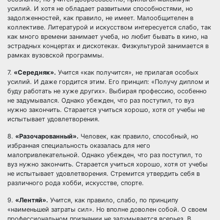
усилий. И хотя не обладает развитыми способностями, но
задолженностей, как правило, не имеет. Малообщителен в
коллективе. Литературой и искусством интересуется слабо, так
как много времени занимает учеба, но любит бывать в кино, на
эстрадных концертах и дискотеках. Физкультурой занимается в
рамках вузовской программы.
7.
«Середняк».
Учится «как получится», не прилагая особых
усилий. И даже гордится этим. Его принцип: «Получу диплом и
буду работать не хуже других». Выбирая профессию, особенно
не задумывался. Однако убежден, что раз поступил, то вуз
нужно закончить. Старается учиться хорошо, хотя от учебы не
испытывает удовлетворения.
8.
«Разочарованный».
Человек, как правило, способный, но
избранная специальность оказалась для него
малопривлекательной. Однако убежден, что раз поступил, то
вуз нужно закончить. Старается учиться хорошо, хотя от учебы
не испытывает удовлетворения. Стремится утвердить себя в
различного рода хобби, искусстве, спорте.
9.
«Лентяй».
Учится, как правило, слабо, по принципу
«наименьшей затраты сил». Но вполне доволен собой. О своем
профессиональном признании не задумывается всерьез. В