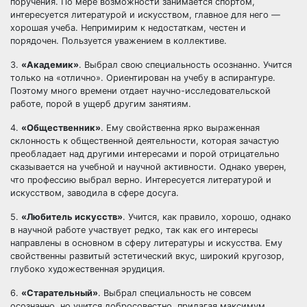
поручения. По мере возможности занимается спортом,
интересуется литературой и искусством, главное для него —
хорошая учеба. Непримирим к недостаткам, честен и
порядочен. Пользуется уважением в коллективе.
3.
«Академик»
. Выбрал свою специальность осознанно. Учится
только на «отлично». Ориентирован на учебу в аспирантуре.
Поэтому много времени отдает научно-исследовательской
работе, порой в ущерб другим занятиям.
4.
«Общественник»
. Ему свойственна ярко выраженная
склонность к общественной деятельности, которая зачастую
преобладает над другими интересами и порой отрицательно
сказывается на учебной и научной активности. Однако уверен,
что профессию выбрал верно. Интересуется литературой и
искусством, заводила в сфере досуга.
5.
«Любитель искусств»
. Учится, как правило, хорошо, однако
в научной работе участвует редко, так как его интересы
направлены в основном в сферу литературы и искусства. Ему
свойственны развитый эстетический вкус, широкий кругозор,
глубоко художественная эрудиция.
6.
«Старательный»
. Выбрал специальность не совсем
осознанно, но учится добросовестно, прилагая максимум