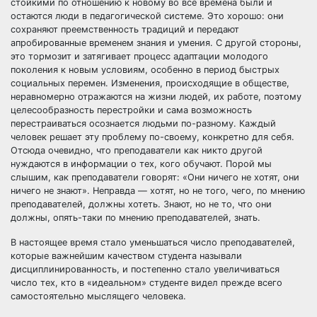
стойкими по отношению к новому во все времена были и
остаются люди в педагогической системе. Это хорошо: они
сохраняют преемственность традиций и передают
апробированные временем знания и умения. С другой стороны,
это тормозит и затягивает процесс адаптации молодого
поколения к новым условиям, особенно в период быстрых
социальных перемен. Изменения, происходящие в обществе,
неравномерно отражаются на жизни людей, их работе, поэтому
целесообразность перестройки и сама возможность
перестраиваться осознается людьми по-разному. Каждый
человек решает эту проблему по-своему, конкретно для себя.
Отсюда очевидно, что преподаватели как никто другой
нуждаются в информации о тех, кого обучают. Порой мы
слышим, как преподаватели говорят: «Они ничего не хотят, они
ничего не знают». Неправда — хотят, но не того, чего, по мнению
преподавателей, должны хотеть. Знают, но не то, что они
должны, опять-таки по мнению преподавателей, знать.
В настоящее время стало уменьшаться число преподавателей,
которые важнейшим качеством студента называли
дисциплинированность, и постепенно стало увеличиваться
число тех, кто в «идеальном» студенте видел прежде всего
самостоятельно мыслящего человека.