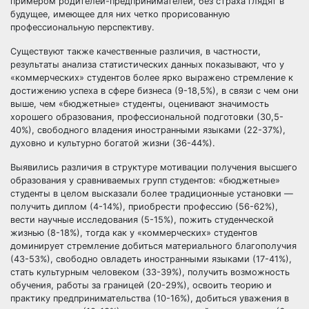
примером родителей-предпринимателей, без страха глядят в
будущее, имеющее для них четко прорисованную
профессиональную перспективу.
Существуют также качественные различия, в частности,
результаты анализа статистических данных показывают, что у
«коммерческих» студентов более ярко выражено стремление к
достижению успеха в сфере бизнеса (9-18,5%), в связи с чем они
выше, чем «бюджетные» студенты, оценивают значимость
хорошего образования, профессиональной подготовки (30,5-
40%), свободного владения иностранными языками (22-37%),
духовно и культурно богатой жизни (36-44%).
Выявились различия в структуре мотивации получения высшего
образования у сравниваемых групп студентов: «бюджетные»
студенты в целом высказали более традиционные установки —
получить диплом (4-14%), приобрести профессию (56-62%),
вести научные исследования (5-15%), пожить студенческой
жизнью (8-18%), тогда как у «коммерческих» студентов
доминирует стремление добиться материального благополучия
(43-53%), свободно овладеть иностранными языками (17-41%),
стать культурным человеком (33-39%), получить возможность
обучения, работы за границей (20-29%), освоить теорию и
практику предпринимательства (10-16%), добиться уважения в