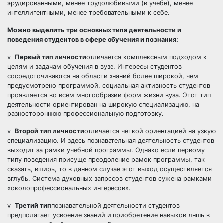
эрудированными, менее трудолюбивыми (в учебе), менее
интеллигентными, менее требовательными к себе.
Можно выделить три основных типа деятельности и
поведения студентов в сфере обучения и познания:
v
Первый тип личности
отличается комплексным подходом к
целям и задачам обучения в вузе. Интересы студентов
сосредоточиваются на области знаний более широкой, чем
предусмотрено программой, социальная активность студентов
проявляется во всем многообразии форм жизни вуза. Этот тип
деятельности ориентирован на широкую специализацию, на
разностороннюю профессиональную подготовку.
v
Второй тип личности
отличается четкой ориентацией на узкую
специализацию. И здесь познавательная деятельность студентов
выходит за рамки учебной программы. Однако если первому
типу поведения присуще преодоление рамок программы, так
сказать, вширь, то в данном случае этот выход осуществляется
вглубь. Система духовных запросов студентов сужена рамками
«околопрофессиональных интересов».
v
Третий тип
познавательной деятельности студентов
предполагает усвоение знаний и приобретение навыков лншь в