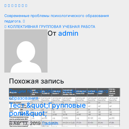
Навигация
Современные проблемы психологического образования
педагога.
по
КОЛЛЕКТИВНАЯ ГРУППОВАЯ УЧЕБНАЯ РАБОТА
От
admin
записям
Похожая запись
Лекции по психологии профессионального
образования
Тест &quot;Групповые
роли&quot;
Авг 13, 2019
admin