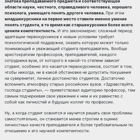
знатока преподаваемого предмета и соответствующей
области науки, честного, справедливого человека, хорошего
психолога, умеющего понять другого человека.
При этом
младшекурсники на первое место ставили именно умение
понять студента, в то время как старшекурсники более всего
ценили компетентность.
И это закономерно: сложный период
адаптации первокурсников к новым условиям требует
психологической поддержки, оказать которую может только
понимающий и уважающий студента преподаватель. Вообще
аристократизм профессоров, преподавателей, каждого
сотрудника вуза, от которого в какой-то степени зависит
студент, особенно это касается первокурсников, состоит в том,
чтобы никогда, ни в какой обстановке не допустить покушения
на суверенитет, личное достоинство студентов. Достаточно
вспомнить атмосферу старых российских вузов. «Здравствуйте,
господа студенты», — приветствовал аудиторию профессор, тем
самым подчеркивая свое уважение к ним и их равенство с
собой как личностей и будущих коллег по профессии.
Ну, а когда студент освоится и научится решать свои проблемы
самостоятельно, он становится менее строгим в оценке
личностных качеств преподавателя и более требовательным по
отношению к его научной компетентности.