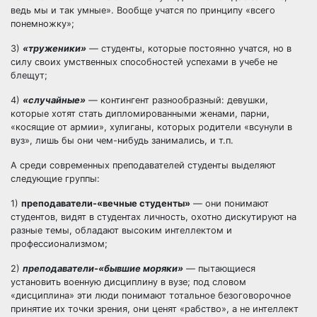
ведь мы и так умные». Вообще учатся по принципу «всего
понемножку»;
3)
«труженики»
— студенты, которые постоянно учатся, но в
силу своих умственных способностей успехами в учебе не
блещут;
4)
«случайные»
— контингент разнообразный: девушки,
которые хотят стать дипломированными женами, парни,
«косящие от армии», хулиганы, которых родители «всунули в
вуз», лишь бы они чем-нибудь занимались, и т.п.
А среди современных преподавателей студенты выделяют
следующие группы:
1)
преподаватели-«вечные студенты»
— они понимают
студентов, видят в студентах личность, охотно дискутируют на
разные темы, обладают высоким интеллектом и
профессионализмом;
2)
преподаватели-«бывшие моряки»
— пытающиеся
установить военную дисциплину в вузе; под словом
«дисциплина» эти люди понимают тотальное безоговорочное
принятие их точки зрения, они ценят «рабство», а не интеллект