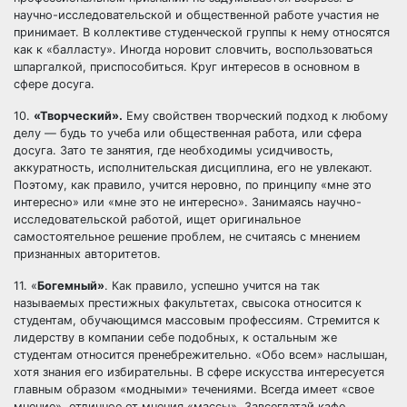
научно-исследовательской и общественной работе участия не
принимает. В коллективе студенческой группы к нему относятся
как к «балласту». Иногда норовит словчить, воспользоваться
шпаргалкой, приспособиться. Круг интересов в основном в
сфере досуга.
10.
«Творческий».
Ему свойствен творческий подход к любому
делу — будь то учеба или общественная работа, или сфера
досуга. Зато те занятия, где необходимы усидчивость,
аккуратность, исполнительская дисциплина, его не увлекают.
Поэтому, как правило, учится неровно, по принципу «мне это
интересно» или «мне это не интересно». Занимаясь научно-
исследовательской работой, ищет оригинальное
самостоятельное решение проблем, не считаясь с мнением
признанных авторитетов.
11. «
Богемный»
. Как правило, успешно учится на так
называемых престижных факультетах, свысока относится к
студентам, обучающимся массовым профессиям. Стремится к
лидерству в компании себе подобных, к остальным же
студентам относится пренебрежительно. «Обо всем» наслышан,
хотя знания его избирательны. В сфере искусства интересуется
главным образом «модными» течениями. Всегда имеет «свое
мнение», отличное от мнения «массы». Завсегдатай кафе,