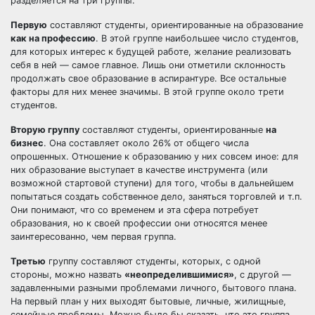
разделяется на три группы.
Первую
составляют студенты, ориентированные на образование
как на профессию
. В этой группе наибольшее число студентов,
для которых интерес к будущей работе, желание реализовать
себя в ней — самое главное. Лишь они отметили склонность
продолжать свое образование в аспирантуре. Все остальные
факторы для них менее значимы. В этой группе около трети
студентов.
Вторую группу
составляют студенты, ориентированные
на
бизнес
. Она составляет около 26% от общего числа
опрошенных. Отношение к образованию у них совсем иное: для
них образование выступает в качестве инструмента (или
возможной стартовой ступени) для того, чтобы в дальнейшем
попытаться создать собственное дело, заняться торговлей и т.п.
Они понимают, что со временем и эта сфера потребует
образования, но к своей профессии они относятся менее
заинтересованно, чем первая группа.
Третью
группу составляют студенты, которых, с одной
стороны, можно назвать
«неопределившимися»
, с другой —
задавленными разными проблемами личного, бытового плана.
На первый план у них выходят бытовые, личные, жилищные,
семейные проблемы. Можно было бы сказать, что это группа