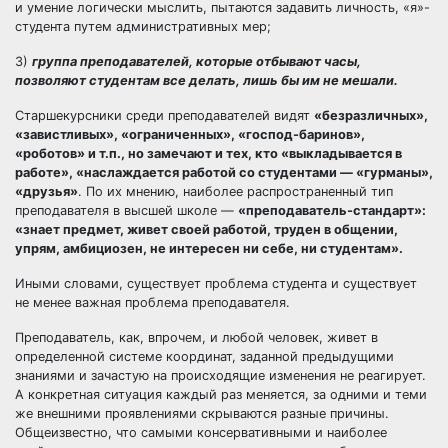
и умение логически мыслить, пытаются задавить личность, «я»-
студента путем административных мер;
3)
группа преподавателей, которые отбывают часы,
позволяют студентам все делать, лишь бы им не мешали.
Старшекурсники среди преподавателей видят
«безразличных»,
«завистливых», «ограниченных», «господ-баринов»,
«роботов» и т.п., но замечают и тех, кто «выкладывается в
работе», «наслаждается работой со студентами — «гурманы»,
«друзья»
. По их мнению, наиболее распространенный тип
преподавателя в высшей школе —
«преподаватель-стандарт»:
«знает предмет, живет своей работой, труден в общении,
упрям, амбициозен, не интересен ни себе, ни студентам».
Иными словами, существует проблема студента и существует
не менее важная проблема преподавателя.
Преподаватель, как, впрочем, и любой человек, живет в
определенной системе координат, заданной предыдущими
знаниями и зачастую на происходящие изменения не реагирует.
А конкретная ситуация каждый раз меняется, за одними и теми
же внешними проявлениями скрываются разные причины.
Общеизвестно, что самыми консервативными и наиболее