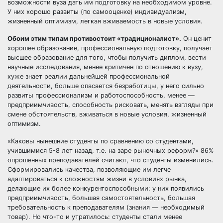
возможности вуза дать им подготовку на необходимом уровне.
У них хорошо развиты (по самооценке) индивидуализм,
жизненный оптимизм, легкая вживаемость в новые условия.
Обоим этим типам противостоит «традиционалист».
Он ценит
хорошее образование, профессиональную подготовку, получает
высшее образование для того, чтобы получить диплом, вести
научные исследования, менее критичен по отношению к вузу,
хуже знает реалии дальнейшей профессиональной
деятельности, больше опасается безработицы, у него сильно
развиты профессионализм и работоспособность, менее —
предприимчивость, способность рисковать, менять взгляды при
смене обстоятельств, вживаться в новые условия, жизненный
оптимизм.
«Каковы нынешние студенты по сравнению со студентами,
учившимися 5-8 лет назад, т.е. на заре рыночных реформ?» 86%
опрошенных преподавателей считают, что студенты изменились.
Сформировались качества, позволяющие им легче
адаптироваться к сложностям жизни в условиях рынка,
делающие их более конкурентоспособными: у них появились
предприимчивость, большая самостоятельность, большая
требовательность к преподавателям (знания — необходимый
товар). Но что-то и утратилось: студенты стали менее