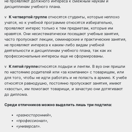
не проявляют должного интереса к смежным наукам и
дисциплинам учебного плана.
v
К четвертой группе
относятся студенты, которые неплохо
учатся, но к учебной программе относятся избирательно,
проявляют интерес только к тем предметам, которые им
нравятся. Они несистематически посещают учебные занятия,
часто пропускают лекции, семинарские и практические занятия,
не проявляют интереса к каким-либо видам учебной
деятельности и дисциплинам учебного плана, так как их
профессиональные интересы еще не сформированы.
v
К пятой группе
относятся лодыри и лентяи. В вуз они пришли
по настоянию родителей или «за компанию» с товарищем, или
для того, чтобы не идти работать и не попасть в армию. К учебе
относятся равнодушно, постоянно пропускают занятия, имеют
«хвосты», им помогают товарищи, и зачастую они дотягивают
до диплома.
Среди отличников можно выделить лишь три подтипа:
«разносторонний»,
«профессионал»,
«универсал».