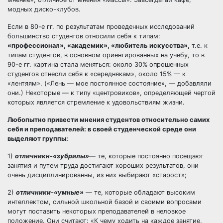
модных диско-клубов.
Если в 80-е гг. по результатам проведенных исследований
большинство студентов относили себя к типам:
«профессионал», «академик», «любитель искусства»,
т.е. к
типам студентов, в основном ориентированных на учебу, то в
90-е гг. картина стала меняться: около 30% опрошенных
студентов отнесли себя к «середнякам», около 15% — к
«лентяям». («Лень — мое постоянное состояние», — добавляли
они.) Некоторые — к типу «центровиков», определяющей чертой
которых является стремление к удовольствиям жизни.
Любопытно привести мнения студентов относительно самих
себя и преподавателей: в своей студенческой среде они
выделяют группы:
1)
отличникн-«зубрилы»
— те, которые постоянно посещают
занятия и путем труда достигают хороших результатов, они
очень дисциплинированны, из них выбирают «старост»;
2)
отличники-«умные»
— те, которые обладают высоким
интеллектом, сильной школьной базой и своими вопросами
могут поставить некоторых преподавателей в неловкое
положение. Они считают: «К чему ходить на каждое занятие,