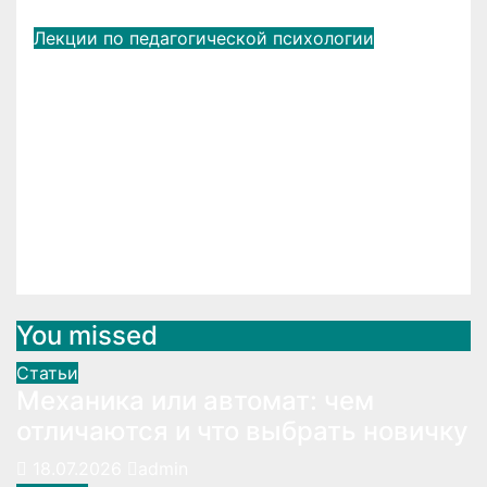
Авг 13, 2019
admin
Лекции по педагогической психологии
Три стороны труда учителя.
Личность как стержневой
факторНаправленность
личности педагога. Виды
профессиональной
направленности.
Авг 13, 2019
admin
You missed
Статьи
Механика или автомат: чем
отличаются и что выбрать новичку
18.07.2026
admin