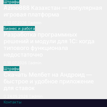
Штрафы
Azino888 Казахстан — популярная
игровая платформа
12.07.2026
admin
Бизнес и работа
Разработка программных
решений и модули для 1С: когда
типового функционала
недостаточно
10.07.2026
admin
Штрафы
Скачать Мелбет на Андроид —
быстрое и удобное приложение
для ставок
24.05.2026
admin
Контакты