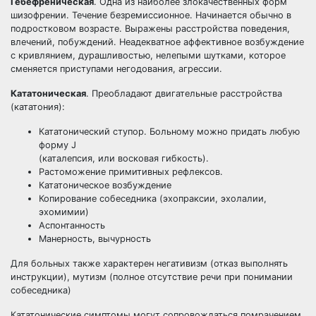
Гебефреническая
. Одна из наиболее злокачественных форм
шизофрении. Течение безремиссионное. Начинается обычно в
подростковом возрасте. Выражены расстройства поведения,
влечений, побуждений. Неадекватное аффективное возбуждение
с кривлянием, дурашливостью, нелепыми шутками, которое
сменяется приступами негодования, агрессии.
Кататоническая
. Преобладают двигательные расстройства
(кататония):
Кататонический ступор. Больному можно придать любую
форму J
(каталепсия, или восковая гибкость).
Растоможение примитивных рефлексов.
Кататоническое возбуждение
Копирование собеседника (эхопраксии, эхолалии,
эхомимии)
Аспонтанность
Манерность, вычурность
Для больных также характерен негативизм (отказ выполнять
инструкции), мутизм (полное отсутствие речи при понимании
собеседника)
Кататонические симптомы могут сопровождаться помрачением