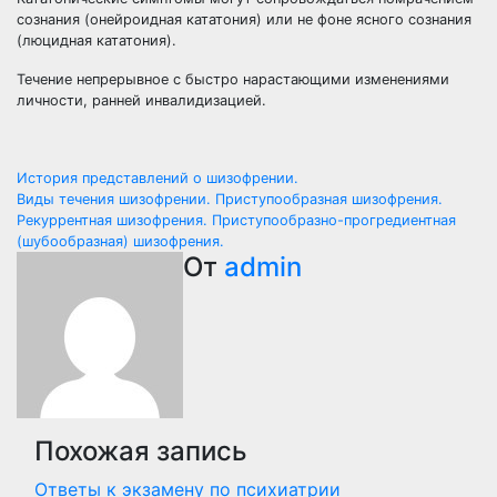
сознания (онейроидная кататония) или не фоне ясного сознания
(люцидная кататония).
Течение непрерывное с быстро нарастающими изменениями
личности, ранней инвалидизацией.
Навигация
История представлений о шизофрении.
Виды течения шизофрении. Приступообразная шизофрения.
по
Рекуррентная шизофрения. Приступообразно-прогредиентная
(шубообразная) шизофрения.
записям
От
admin
Похожая запись
Ответы к экзамену по психиатрии