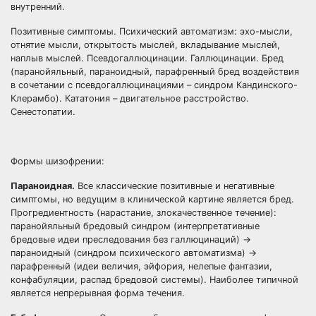
внутренний.
Позитивные симптомы. Психический автоматизм: эхо-мысли,
отнятие мысли, открытость мыслей, вкладывание мыслей,
наплыв мыслей. Псевдогаллюцинации. Галлюцинации. Бред
(паранойяльный, параноидный, парафренный бред воздействия
в сочетании с псевдогаллюцинациями – синдром Кандинского-
Клерамбо). Кататония – двигательное расстройство.
Сенестопатии.
Формы шизофрении:
Параноидная.
Все классические позитивные и негативные
симптомы, но ведущим в клинической картине является бред.
Прогредиентность (нарастание, злокачественное течение):
паранойяльный бредовый синдром (интерпретативные
бредовые идеи преследования без галлюцинаций) →
параноидный (синдром психического автоматизма) →
парафренный (идеи величия, эйфория, нелепые фантазии,
конфабуляции, распад бредовой системы). Наиболее типичной
является непрерывная форма течения.