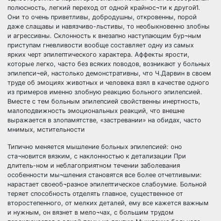
полюсность, легкий переход от одной крайнос¬ти к другой1.
Они то очень приветливы, добродушны, откровенны, порой
даже слащавы и навязчиво-льстивы, то необыкновенно злобны
и агрессивны. Склонность к внезапно наступающим бур¬ным
приступам гневливости вообще составляет одну из самых
ярких черт эпилептического характера. Аффекты ярости,
которые легко, часто без всяких поводов, возникают у больных
эпилепси¬ей, настолько демонстративны, что Ч.Дарвин в своем
труде об эмоциях животных и человека взял в качестве одного
из примеров именно злобную реакцию больного эпилепсией.
Вместе с тем больным эпилепсией свойственны инертность,
малоподвижность эмоциональных реакций, что внешне
выражается в злопамятстве, «застревании» на обидах, часто
мнимых, мстительности
Типично меняется мышление больных эпилепсией: оно
ста¬новится вязким, с наклонностью к детализации При
длитель-ном и неблагоприятном течении заболевания
особенности мы¬шления становятся все более отчетливыми:
нарастает своеоб¬разное эпилептическое слабоумие. Больной
теряет способность отделять главное, существенное от
второстепенного, от мелких деталей, ему все кажется важным
и нужным, он вязнет в мело¬чах, с большим трудом