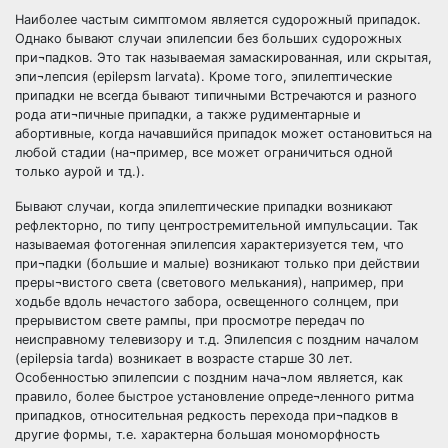
Наиболее частым симптомом является судорожный припадок.
Однако бывают случаи эпилепсии без больших судорожных
при¬падков. Это так называемая замаскированная, или скрытая,
эпи¬лепсия (epilepsm larvata). Кроме того, эпилептические
припадки не всегда бывают типичными Встречаются и разного
рода ати¬пичные припадки, а также рудиментарные и
абортивные, когда начавшийся припадок может остановиться на
любой стадии (на¬пример, все может ограничиться одной
только аурой и тд.).
Бывают случаи, когда эпилептические припадки возникают
рефлекторно, по типу центростремительной импульсации. Так
называемая фотогенная эпилепсия характеризуется тем, что
при¬падки (большие и малые) возникают только при действии
преры¬вистого света (светового мелькания), например, при
ходьбе вдоль нечастого забора, освещенного солнцем, при
прерывистом свете рампы, при просмотре передач по
неисправному телевизору и т.д. Эпилепсия с поздним началом
(epilepsia tarda) возникает в возрасте старше 30 лет.
Особенностью эпилепсии с поздним нача¬лом является, как
правило, более быстрое установление опреде¬ленного ритма
припадков, относительная редкость перехода при¬падков в
другие формы, т.е. характерна большая мономорфность