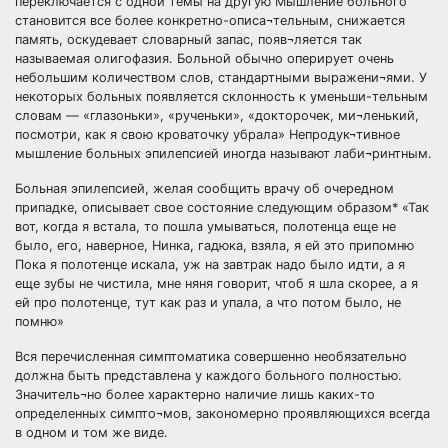
переключается с одной темы на другую Мышление больного
становится все более конкретно-описа¬тельным, снижается
память, оскудевает словарный запас, появ¬ляется так
называемая олигофазия. Больной обычно оперирует очень
небольшим количеством слов, стандартными выражени¬ями. У
некоторых больных появляется склонность к уменьши-тельным
словам — «глазоньки», «рученьки», «докторочек, ми¬ленький,
посмотри, как я свою кроваточку убрала» Непродук¬тивное
мышление больных эпилепсией иногда называют лаби¬ринтным.
Больная эпилепсией, желая сообщить врачу об очередном
припадке, описывает свое состояние следующим образом* «Так
вот, когда я встала, то пошла умываться, полотенца еще не
было, его, наверное, Нинка, гадюка, взяла, я ей это припомню
Пока я полотенце искала, уж на завтрак надо было идти, а я
еще зубы не чистила, мне няня говорит, чтоб я шла скорее, а я
ей про полотенце, тут как раз и упала, а что потом было, не
помню»
Вся перечисленная симптоматика совершенно необязательно
должна быть представлена у каждого больного полностью.
Значитель¬но более характерно наличие лишь каких-то
определенных симпто¬мов, закономерно проявляющихся всегда
в одном и том же виде.