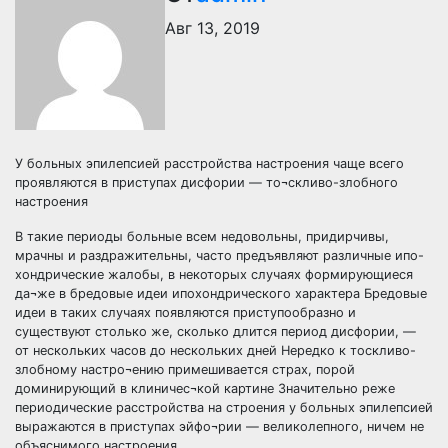
Авг 13, 2019
У больных эпилепсией расстройства настроения чаще всего
проявляются в приступах дисфории — то¬скливо-злобного
настроения
В такие периоды больные всем недовольны, придирчивы,
мрачны и раздражительны, часто предъявляют различные ипо-
хондрические жалобы, в некоторых случаях формирующиеся
да¬же в бредовые идеи ипохондрического характера Бредовые
идеи в таких случаях появляются приступообразно и
существуют столько же, сколько длится период дисфории, —
от нескольких часов до нескольких дней Нередко к тоскливо-
злобному настро¬ению примешивается страх, порой
доминирующий в клиничес¬кой картине Значительно реже
периодические расстройства на строения у больных эпилепсией
выражаются в приступах эйфо¬рии — великолепного, ничем не
объяснимого настроения.