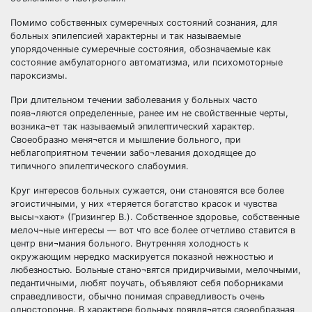
Помимо собственных сумеречных состояний сознания, для
больных эпилепсией характерны и так называемые
упорядоченные сумеречные состояния, обозначаемые как
состояние амбулаторного автоматизма, или психомоторные
пароксизмы.
При длительном течении заболевания у больных часто
появ¬ляются определенные, ранее им не свойственные черты,
возника¬ет так называемый эпилептический характер.
Своеобразно меня¬ется и мышление больного, при
неблагоприятном течении забо¬левания доходящее до
типичного эпилептического слабоумия.
Круг интересов больных сужается, они становятся все более
эгоистичными, у них «теряется богатство красок и чувства
высы¬хают» (Гризингер В.). Собственное здоровье, собственные
мелоч¬ные интересы — вот что все более отчетливо ставится в
центр вни¬мания больного. Внутренняя холодность к
окружающим нередко маскируется показной нежностью и
любезностью. Больные стано¬вятся придирчивыми, мелочными,
педантичными, любят поучать, объявляют себя поборниками
справедливости, обычно понимая справедливость очень
односторонне. В характере больных появля¬ется своеобразная