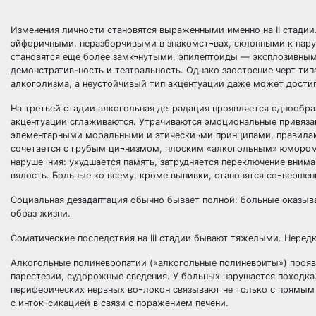
Изменения личности становятся выраженными именно на II стадии
эйфоричными, неразборчивыми в знакомст¬вах, склонными к нару
становятся еще более замк¬нутыми, эпилептоиды — эксплозивны
демонстратив-ность и театральность. Однако заострение черт ти
алкоголизма, а неустойчивый тип акцентуации даже может достиг
На третьей стадии алкогольная деградация проявляется однообр
акцентуации сглаживаются. Утрачиваются эмоциональные привяза
элементарными моральными и этически¬ми принципами, правилам
сочетается с грубым ци¬низмом, плоским «алкогольным» юмором,
наруше¬ния: ухудшается память, затрудняется переключение внима
вялость. Больные ко всему, кроме выпивки, становятся со¬верше
Социальная дезадаптация обычно бывает полной: больные оказыв
образ жизни.
Соматические последствия на III стадии бывают тяжелыми. Нере
Алкогольные полиневропатии («алкогольные полиневриты») прояв
парестезии, судорожные сведения. У больных нарушается походк
периферических нервных во¬локон связывают не только с прямым 
с инток¬сикацией в связи с поражением печени.