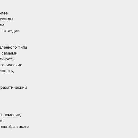
олее
шизоиды
им
 I ста¬дии
еленного типа
т самыми
ичность
рганические
¬ность,
аразитический
 онемение,
ия
ппы В, а также