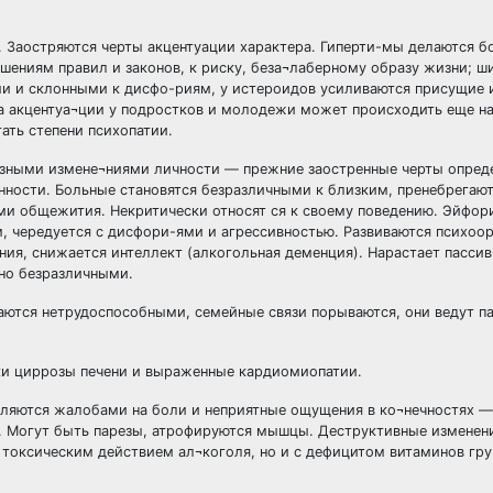
. Заостряются черты акцентуации характера. Гиперти-мы делаются б
шениям правил и законов, к риску, беза¬лаберному образу жизни; 
ми и склонными к дисфо-риям, у истероидов усиливаются присущие 
па акцентуа¬ции у подростков и молодежи может происходить еще на
ать степени психопатии.
азными измене¬ниями личности — прежние заостренные черты опред
нности. Больные становятся безразличными к близким, пренебрегаю
и общежития. Некритически относят ся к своему поведению. Эйфор
 чередуется с дисфори-ями и агрессивностью. Развиваются психоо
ния, снижается интеллект (алкогольная деменция). Нарастает пассив
нно безразличными.
аются нетрудоспособными, семейные связи порываются, они ведут п
дки циррозы печени и выраженные кардиомиопатии.
ляются жалобами на боли и неприятные ощущения в ко¬нечностях —
а. Могут быть парезы, атрофируются мышцы. Деструктивные изменен
токсическим действием ал¬коголя, но и с дефицитом витаминов гру