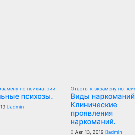
кзамену по психиатрии
Ответы к экзамену по пси
льные психозы.
Виды наркоманий
Клинические
019
admin
проявления
наркоманий.
Авг 13, 2019
admin