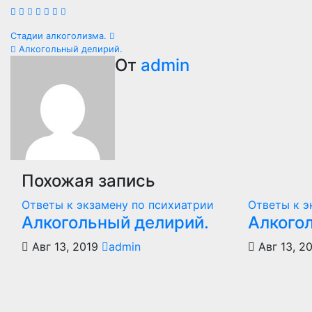
Навигация
Стадии алкоголизма.
Алкогольный делирий.
по
От
admin
записям
Похожая запись
Ответы к экзамену по психиатрии
Ответы к э
Алкогольный делирий.
Алкого
Авг 13, 2019
admin
Авг 13, 2