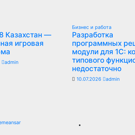
Бизнес и работа
8 Казахстан —
Разработка
ная игровая
программных ре
рма
модули для 1С: к
типового функци
6
admin
недостаточно
10.07.2026
admin
emeansar