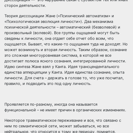
сторон деятельности.
Теория диссоциации Жане («Психический автоматизм» и
«Психологическая эволюция личности»). Два механизма
психической деятельности – автоматический (безволевой) и
произвольный (волевой). Все группы ощущений могут быть
сведены к личности, она отдает себе отчет обо всем, что
ощущается. Бывает, что какие-то ощущения туда не доходят. Но
может возникнуть и вторая личность. Таким образом, сознание
это сложная многоуровневая система, в которой не все
достигает полюса ясного сознания, интегрированной личности.
Идею синтеза Жане взял у Канта. Идея трансцендентального
единства апперцепции у Канта. Идея единства сознание, опыта
личности. Для счета – держать в голове то, что уже посчитал,
правило, и подводить это под одну личность.
Проявляется по-разному, иногда она называется
функциональной – не имеет причин в органических изменениях.
Некоторое травматическое переживание и все, что связано с
ним по семантической сети, может забываться, но все
нейтральное, что относится к тому же периоду, помнится.