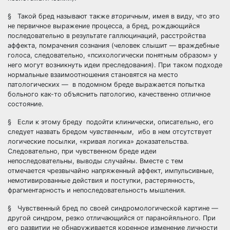
§ Такой бред называют также
вторичным
, имея в виду, что это
не первичное выражение процесса, а бред, рождающийся
последовательно в результате галлюцинаций, расстройства
аффекта, помрачения сознания (человек слышит — враждебные
голоса, следовательно, «психологически понятным образом» у
него могут возникнуть идеи преследования). При таком подходе
нормальные взаимоотношения становятся на место
патологических — в подомном бреде выражается попытка
больного как-то объяснить патологию, качественно отличное
состояние.
§ Если к этому бреду подойти клинически, описательно, его
следует назвать бредом
чувственным
, ибо в нем отсутствует
логические посылки, «кривая логика» доказательства.
Следовательно, при чувственном бреде идеи
непоследовательны, выводы случайны. Вместе с тем
отмечается чрезвычайно напряженный аффект, импульсивные,
немотивированные действия и поступки, растерянность,
фрагментарность и непоследовательность мышления.
§ Чувственный бред по своей синдромологической картине —
другой синдром, резко отличающийся от паранойяльного. При
его развитии не обнаруживается коренное изменение личности