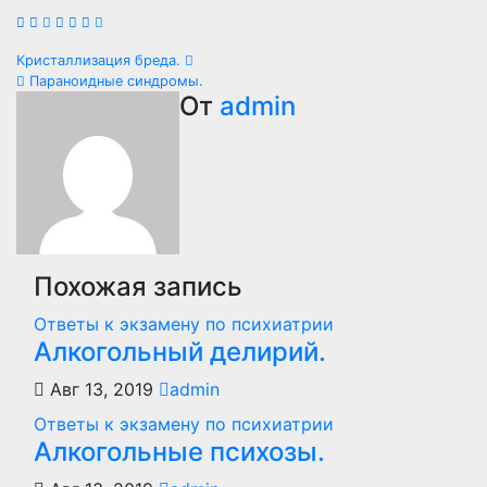
Навигация
Кристаллизация бреда.
Параноидные синдромы.
по
От
admin
записям
Похожая запись
Ответы к экзамену по психиатрии
Алкогольный делирий.
Авг 13, 2019
admin
Ответы к экзамену по психиатрии
Алкогольные психозы.