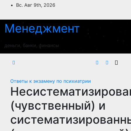
Перейти
Вс. Авг 9th, 2026
к
содержимому
Менеджмент
деньги, банки, финансы
Ответы к экзамену по психиатрии
Несистематизирова
(чувственный) и
систематизированн