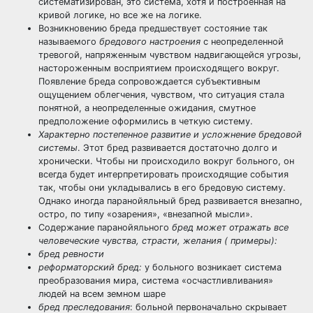
систематизирован, это система, хотя и построенная на
кривой логике, но все же на логике.
Возникновению бреда предшествует состояние так
называемого
бредового настроения
с неопределенной
тревогой, напряженным чувством надвигающейся угрозы,
настороженным восприятием происходящего вокруг.
Появление бреда сопровождается субъективным
ощущением облегчения, чувством, что ситуация стала
понятной, а неопределенные ожидания, смутное
предположение оформились в четкую систему.
Характерно постепенное развитие и усложнение бредовой
системы
. Этот бред развивается достаточно долго и
хронически. Чтобы ни происходило вокруг больного, он
всегда будет интерпретировать происходящие события
так, чтобы они укладывались в его бредовую систему.
Однако иногда паранойяльный бред развивается внезапно,
остро, по типу «озарения», «внезапной мысли».
Содержание паранойяльного
бред может отражать все
человеческие чувства, страсти, желания ( примеры):
бред ревности
реформаторский бред:
у больного возникает система
преобразования мира, система «осчастливливания»
людей на всем земном шаре
бред преследования
: больной первоначально скрывает