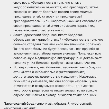
свою веру, убежденность в том, что к нему
недоброжелательно относятся, его преследуют, затем
внезапно начинает бороться против своих мнимых
преследователей, становится преследуемы!
преследователем., или, напротив, начинает спасаться от
своих преследователей .»мигрирующие параноики.,
переезжающие с места на место
ипохондрический бред:
возникает бредовая,
обоснованная «кривойлогикой» убежденность в том, что
сольной страдает той или иной неизлечимой болезнью.
Такого рода большие будут оспаривать все врачебные
заключения, все лабораторные анализы. Привлекая всю
современную медицинскую литературу, они доказывают
наличие у них болезни, требуют назначения лечения.
Но надо сказать, что
больные с паранойяльным бредом
отличаются и склонностью к фантазированию,
мечтательности, незрелостью мышления.
Некоторые
психиатры указывали, что они вообще незрелы, у них
отмечается и сексуальная незрелость, что имеется
некоторого рода, если не инфантилизм, то во всяком
случае ювенилизм в складе личности таких больных.
Параноидный бред
(синонимы: образный, чувственный,
несистематический):