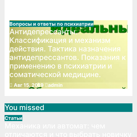
коррекции.
Авг 15, 2019
admin
Вопросы и ответы по психиатрии
Антидепрессанты.
Классификация и механизм
действия. Тактика назначения
антидепрессантов. Показания к
применению в психиатрии и
соматической медицине.
Авг 15, 2019
admin
You missed
Статьи
Механика или автомат: чем
отличаются и что выбрать новичку