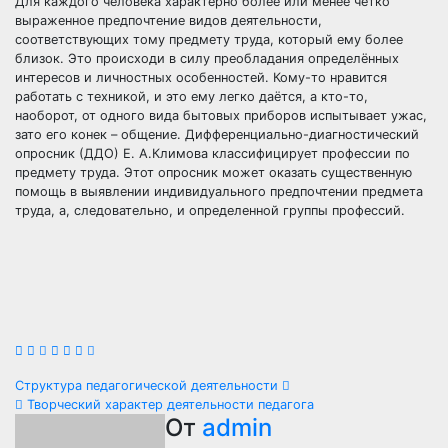
Для каждого человека характерно более или менее чётко
выраженное предпочтение видов деятельности,
соответствующих тому предмету труда, который ему более
близок. Это происходи в силу преобладания определённых
интересов и личностных особенностей. Кому-то нравится
работать с техникой, и это ему легко даётся, а кто-то,
наоборот, от одного вида бытовых приборов испытывает ужас,
зато его конек – общение. Дифференциально-диагностический
опросник (ДДО) Е. А.Климова классифицирует профессии по
предмету труда. Этот опросник может оказать существенную
помощь в выявлении индивидуального предпочтении предмета
труда, а, следовательно, и определенной группы профессий.
Навигация
Структура педагогической деятельности
Творческий характер деятельности педагога
по
От
admin