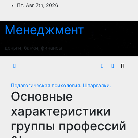
Перейти
Пт. Авг 7th, 2026
к
содержимому
Менеджмент
деньги, банки, финансы
Педагогическая психология. Шпаргалки.
Основные
характеристики
группы профессий