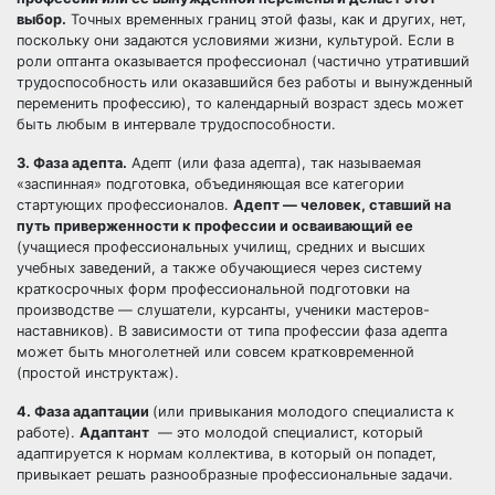
выбор.
Точных временных границ этой фазы, как и других, нет,
поскольку они задаются условиями жизни, культурой. Если в
роли оптанта оказывается профессионал (частично утративший
трудоспособность или оказавшийся без работы и вынужденный
переменить профессию), то календарный возраст здесь может
быть любым в интервале трудоспособности.
3. Фаза адепта.
Адепт (или фаза адепта), так называемая
«заспинная» подготовка, объединяющая все категории
стартующих профессионалов.
Адепт — человек, ставший на
путь приверженности к профессии и осваивающий ее
(учащиеся профессиональных училищ, средних и высших
учебных заведений, а также обучающиеся через систему
краткосрочных форм профессиональной подготовки на
производстве — слушатели, курсанты, ученики мастеров-
наставников). В зависимости от типа профессии фаза адепта
может быть многолетней или совсем кратковременной
(простой инструктаж).
4. Фаза адаптации
(или привыкания молодого специалиста к
работе).
Адаптант
— это молодой специалист, который
адаптируется к нормам коллектива, в который он попадет,
привыкает решать разнообразные профессиональные задачи.