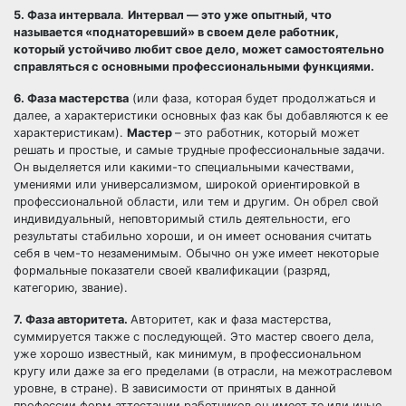
5. Фаза интервала
.
Интервал — это уже опытный, что
называется «поднаторевший» в своем деле работник,
который устойчиво любит свое дело, может самостоятельно
справляться с основными профессиональными функциями.
6. Фаза мастерства
(или фаза, которая будет продолжаться и
далее, а характеристики основных фаз как бы добавляются к ее
характеристикам).
Мастер
– это работник, который может
решать и простые, и самые трудные профессиональные задачи.
Он выделяется или какими-то специальными качествами,
умениями или универсализмом, широкой ориентировкой в
профессиональной области, или тем и другим. Он обрел свой
индивидуальный, неповторимый стиль деятельности, его
результаты стабильно хороши, и он имеет основания считать
себя в чем-то незаменимым. Обычно он уже имеет некоторые
формальные показатели своей квалификации (разряд,
категорию, звание).
7. Фаза авторитета.
Авторитет, как и фаза мастерства,
суммируется также с последующей. Это мастер своего дела,
уже хорошо известный, как минимум, в профессиональном
кругу или даже за его пределами (в отрасли, на межотраслевом
уровне, в стране). В зависимости от принятых в данной
профессии форм аттестации работников он имеет те или иные