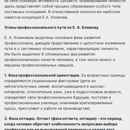
на себе основную активность субъекта. Формирование личности
здесь представляет собой процесс образования особого типа
системных отношений. В отечественной психологии наиболее
известна концепция Е.А. Климова.
Этапы профессионального пути по Е. А. Климову
Е. А. Климовым выделены основные фазы развития
профессионала, дающие представление о целостном жизненном
пути и о системных отношениях, характеризующих личность.
Им было выделено 8 оптимальных фаз развития
профессиональных качеств человека, в том числе начало и
вершина профессиональных навыков.
1. Фаза профессиональной ориентации.
Ее возрастные границы
определяются социальными факторами (дети из
неблагополучных семей, воспитывающиеся в школах-
интернатах, относительно рано, уже в подростковом возрасте,
определяют свое профессиональное будущее, поступая в
профессиональные училища; оканчивая кратковременные
курсы, приступают к работе на производстве).
2. Фаза оптации. Оптант (фаза оптанта, оптации) – это период,
когда человек обретает озабоченность вопросами выбора
профессии или ее вынужденной перемены и делает этот