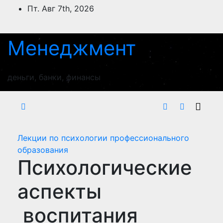
Перейти
Пт. Авг 7th, 2026
к
содержимому
Менеджмент
деньги, банки, финансы
Лекции по психологии профессионального
образования
Психологические
аспекты
воспитания