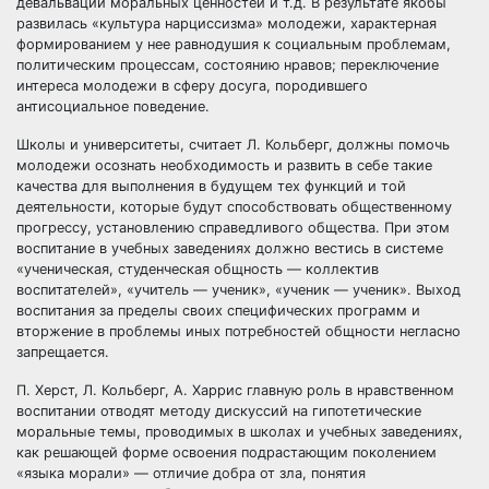
девальвации моральных ценностей и т.д. В результате якобы
развилась «культура нарциссизма» молодежи, характерная
формированием у нее равнодушия к социальным проблемам,
политическим процессам, состоянию нравов; переключение
интереса молодежи в сферу досуга, породившего
антисоциальное поведение.
Школы и университеты, считает Л. Кольберг, должны помочь
молодежи осознать необходимость и развить в себе такие
качества для выполнения в будущем тех функций и той
деятельности, которые будут способствовать общественному
прогрессу, установлению справедливого общества. При этом
воспитание в учебных заведениях должно вестись в системе
«ученическая, студенческая общность — коллектив
воспитателей», «учитель — ученик», «ученик — ученик». Выход
воспитания за пределы своих специфических программ и
вторжение в проблемы иных потребностей общности негласно
запрещается.
П. Херст, Л. Кольберг, А. Харрис главную роль в нравственном
воспитании отводят методу дискуссий на гипотетические
моральные темы, проводимых в школах и учебных заведениях,
как решающей форме освоения подрастающим поколением
«языка морали» — отличие добра от зла, понятия