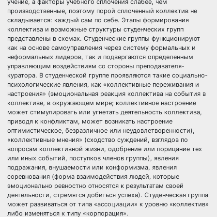
учение, а факторы учебного сплочения слабее, чем
производственные, поэтому порой сплоченный коллектив не
складывается: каждый сам по себе. Этапы формирования
коллектива и возможные структуры студенческих групп
представлены в схемах. Студенческие группы функционируют
как на основе самоуправления через систему формальных и
неформальных лидеров, так и подвергаются определенным
управляющим воздействиям со стороны преподавателя-
куратора. В студенческой группе проявляются такие социально-
психологические явления, как «коллективные переживания и
настроения» (эмоциональная реакция коллектива на события в
коллективе, в окружающем мире; коллективное настроение
может стимулировать или угнетать деятельность коллектива,
приводя к конфликтам, может возникать настроение
оптимистическое, безразличное или неудовлетворенности),
«коллективные мнения» (сходство суждений, взглядов по
вопросам коллективной жизни, одобрение или порицание тех
или иных событий, поступков членов группы), явления
подражания, внушаемости или конформизма, явления
соревнования (форма взаимодействия людей, которые
эмоционально ревностно относятся к результатам своей
деятельности, стремятся добиться успеха). Студенческая группа
может развиваться от типа «ассоциации» к уровню «коллектив»
либо изменяться к типу «корпорация».