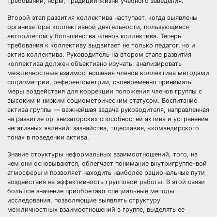
требований, норм, традиций жизни учебного заведения.
Второй этап развития коллектива наступает, когда выявлены
организаторы коллективной деятельности, пользующиеся
авторитетом у большинства членов коллектива. Теперь
требования к коллективу выдвигает не только педагог, но и
актив коллектива. Руководитель на втором этапе развития
коллектива должен объективно изучать, анализировать
межличностные взаимоотношения членов коллектива методами
социометрии, референтометрии, своевременно принимать
меры воздействия для коррекции положения членов группы с
высоким и низким социометрическим статусом. Воспитание
актива группы — важнейшая задача руководителя, направленная
на развитие организаторских способностей актива и устранение
негативных явлений: зазнайства, тщеславия, «командирского
тона» в поведении актива.
Знание структуры неформальных взаимоотношений, того, на
чем они основываются, облегчает понимание внутригруппо-вой
атмосферы и позволяет находить наиболее рациональные пути
воздействия на эффективность групповой работы. В этой связи
большое значение приобретают специальные методы
исследования, позволяющие выявлять структуру
межличностных взаимоотношений в группе, выделять ее