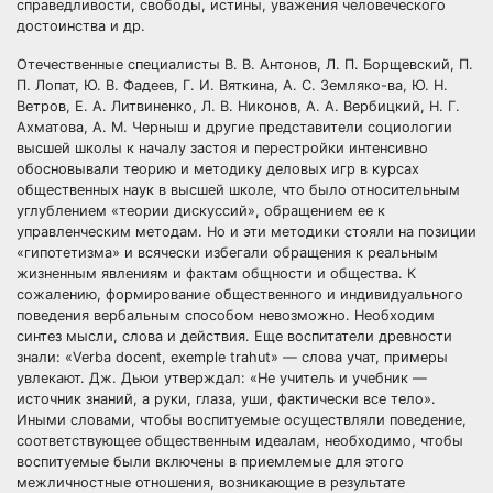
справедливости, свободы, истины, уважения человеческого
достоинства и др.
Отечественные специалисты В. В. Антонов, Л. П. Борщевский, П.
П. Лопат, Ю. В. Фадеев, Г. И. Вяткина, А. С. Земляко-ва, Ю. Н.
Ветров, Е. А. Литвиненко, Л. В. Никонов, А. А. Вербицкий, Н. Г.
Ахматова, А. М. Черныш и другие представители социологии
высшей школы к началу застоя и перестройки интенсивно
обосновывали теорию и методику деловых игр в курсах
общественных наук в высшей школе, что было относительным
углублением «теории дискуссий», обращением ее к
управленческим методам. Но и эти методики стояли на позиции
«гипотетизма» и всячески избегали обращения к реальным
жизненным явлениям и фактам общности и общества. К
сожалению, формирование общественного и индивидуального
поведения вербальным способом невозможно. Необходим
синтез мысли, слова и действия. Еще воспитатели древности
знали: «Verba docent, exemple trahut» — слова учат, примеры
увлекают. Дж. Дьюи утверждал: «Не учитель и учебник —
источник знаний, а руки, глаза, уши, фактически все тело».
Иными словами, чтобы воспитуемые осуществляли поведение,
соответствующее общественным идеалам, необходимо, чтобы
воспитуемые были включены в приемлемые для этого
межличностные отношения, возникающие в результате