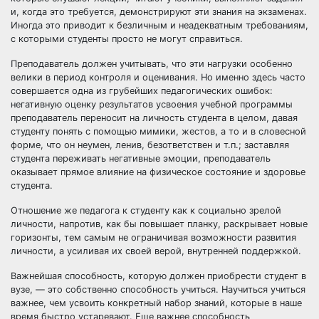
и, когда это требуется, демонстрируют эти знания на экзаменах.
Иногда это приводит к безличным и неадекватным требованиям,
с которыми студенты просто не могут справиться.
Преподаватель должен учитывать, что эти нагрузки особенно
велики в период контроля и оценивания. Но именно здесь часто
совершается одна из грубейших педагогических ошибок:
негативную оценку результатов усвоения учебной программы
преподаватель переносит на личность студента в целом, давая
студенту понять с помощью мимики, жестов, а то и в словесной
форме, что он неумен, ленив, безответствен и т.п.; заставляя
студента переживать негативные эмоции, преподаватель
оказывает прямое влияние на физическое состояние и здоровье
студента.
Отношение же педагога к студенту как к социально зрелой
личности, напротив, как бы повышает планку, раскрывает новые
горизонты, тем самым не ограничивая возможности развития
личности, а усиливая их своей верой, внутренней поддержкой.
Важнейшая способность, которую должен приобрести студент в
вузе, — это собственно способность учиться. Научиться учиться
важнее, чем усвоить конкретный набор знаний, которые в наше
время быстро устаревают. Еще важнее способность