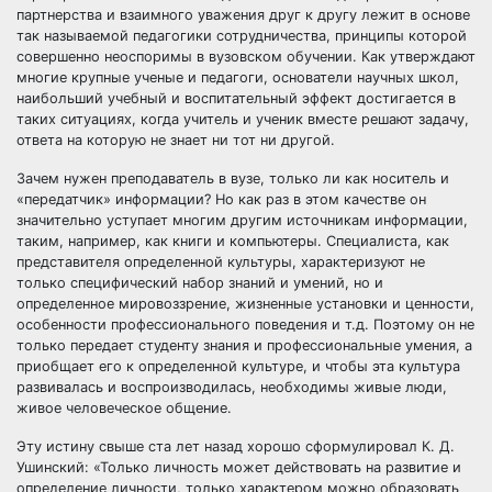
партнерства и взаимного уважения друг к другу лежит в основе
так называемой педагогики сотрудничества, принципы которой
совершенно неоспоримы в вузовском обучении. Как утверждают
многие крупные ученые и педагоги, основатели научных школ,
наибольший учебный и воспитательный эффект достигается в
таких ситуациях, когда учитель и ученик вместе решают задачу,
ответа на которую не знает ни тот ни другой.
Зачем нужен преподаватель в вузе, только ли как носитель и
«передатчик» информации? Но как раз в этом качестве он
значительно уступает многим другим источникам информации,
таким, например, как книги и компьютеры. Специалиста, как
представителя определенной культуры, характеризуют не
только специфический набор знаний и умений, но и
определенное мировоззрение, жизненные установки и ценности,
особенности профессионального поведения и т.д. Поэтому он не
только передает студенту знания и профессиональные умения, а
приобщает его к определенной культуре, и чтобы эта культура
развивалась и воспроизводилась, необходимы живые люди,
живое человеческое общение.
Эту истину свыше ста лет назад хорошо сформулировал К. Д.
Ушинский: «Только личность может действовать на развитие и
определение личности, только характером можно образовать