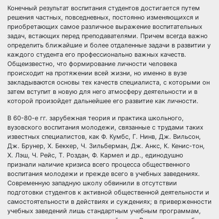
Конечный результат воспитания студентов достигается путем
решения частных, повседневных, постоянно изменяющихся и
приобретающих самое различное выражение воспитательных
задач, встающих перед преподавателями. Причем всегда важно
определить ближайшие и более отдаленные задачи в развитии у
каждого студента его профессионально важных качеств.
Общеизвестно, что формирование личности человека
происходит на протяжении всей жизни, но именно в вузе
закладываются основы тех качеств специалиста, с которыми он
затем вступит в новую для него атмосферу деятельности и в
которой произойдет дальнейшее его развитие как личности.
В 60-80-е гг. зарубежная теория и практика школьного,
вузовского воспитания молодежи, связанные с трудами таких
известных специалистов, как Ф. Кумбс, Г. Нинв, Дж. Вильсон,
Дж. Брунер, X. Беккер, Ч. Зильберман, Дж. Анкс, К. Кенис-тон,
X. Лэш, Ч. Рейс, Т. Роздан, Ф. Кармел и др., единодушно
признали наличие кризиса всего процесса общественного
воспитания молодежи и прежде всего в учебных заведениях.
Современную западную школу обвинили в отсутствии
подготовки студентов к активной общественной деятельности и
самостоятельности в действиях и суждениях; в приверженности
учебных заведений лишь стандартным учебным программам,