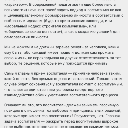
«характер»». В современной педагогике (и еще более явно в
психологии) начинает преобладать подход к воспитанию не как
к целенаправленному формированию личности в соответствии с
выбранным идеалом (будь то христианские заповеди, или
«моральный кодекс строителя коммунизма», или
«общечеловеческие ценности»), а как к созданию условий для
саморазвития личности.
Мы не можем и не должны заранее решать за человека, каким
ему быть, ибо каждый имеет право и должен сам прожить
свою жизнь, не перекладывая на других ответственность за тот
выбор, те решения, которые ему приходится принимать.
Самый главный прием воспитания — принятие человека таким,
какой он есть, без прямых оценок и наставлений. Только в этом
случае будет сохраняться у воспитателя контакт с воспитуемым,
что является единственным условием плодотворного
взаимодействия обоих участников воспитательного процесса.
Означает ли это, что воспитатель должен занимать пассивную
позицию в отношении тех выборов и принципиальных решений,
которые принимает его воспитанник? Разумеется, нет. Главная
задача воспитателя — раскрыть перед воспитуемым широкое
поле выборов, которое часто не открывается самими детьми,