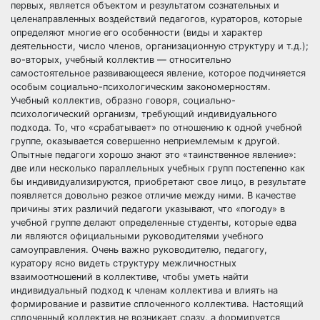
первых, является объектом и результатом сознательных и
целенаправленных воздействий педагогов, кураторов, которые
определяют многие его особенности (виды и характер
деятельности, число членов, организационную структуру и т.д.);
во-вторых, учебный коллектив — относительно
самостоятельное развивающееся явление, которое подчиняется
особым социально-психологическим закономерностям.
Учебный коллектив, образно говоря, социально-
психологический организм, требующий индивидуального
подхода. То, что «срабатывает» по отношению к одной учебной
группе, оказывается совершенно неприемлемым к другой.
Опытные педагоги хорошо знают это «таинственное явление»:
две или несколько параллельных учебных групп постепенно как
бы индивидуализируются, приобретают свое лицо, в результате
появляется довольно резкое отличие между ними. В качестве
причины этих различий педагоги указывают, что «погоду» в
учебной группе делают определенные студенты, которые едва
ли являются официальными руководителями учебного
самоуправления. Очень важно руководителю, педагогу,
куратору ясно видеть структуру межличностных
взаимоотношений в коллективе, чтобы уметь найти
индивидуальный подход к членам коллектива и влиять на
формирование и развитие сплоченного коллектива. Настоящий
сплоченный коллектив не возникает сразу, а формируется