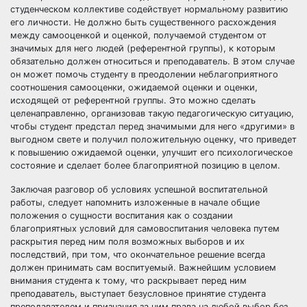
студенческом коллективе содействует нормальному развитию
его личности. Не должно быть существенного расхождения
между самооценкой и оценкой, получаемой студентом от
значимых для него людей (референтной группы), к которым
обязательно должен относиться и преподаватель. В этом случае
он может помочь студенту в преодолении неблагоприятного
соотношения самооценки, ожидаемой оценки и оценки,
исходящей от референтной группы. Это можно сделать
целенаправленно, организовав такую педагогическую ситуацию,
чтобы студент предстал перед значимыми для него «другими» в
выгодном свете и получил положительную оценку, что приведет
к повышению ожидаемой оценки, улучшит его психологическое
состояние и сделает более благоприятной позицию в целом.
Заключая разговор об условиях успешной воспитательной
работы, следует напомнить изложенные в начале общие
положения о сущности воспитания как о создании
благоприятных условий для самовоспитания человека путем
раскрытия перед ним поля возможных выборов и их
последствий, при том, что окончательное решение всегда
должен принимать сам воспитуемый. Важнейшим условием
внимания студента к тому, что раскрывает перед ним
преподаватель, выступает безусловное принятие студента
преподавателем и признания за ним права на любой выбор без