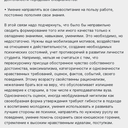
• Умение направлять все самовоспитание на пользу работе,
постоянно пополняя свои знания.
В этой связи надо подчеркнуть, что было бы неправильно
сводить формирование того или иного качества только к
овладению знаниями, навыками, умениями. Это необходимо, но
недостаточно. Нужны еще мобилизация мотивов, воздействие
на отношение к действительности, создание необходимых
психических состояний, учет противоречий в развитии личности
студента. Например, нельзя не считаться с тем, что
первокурснику присуще обостренное чувство собственного
достоинства, максимализма, категоричности и однозначности
нравственных требований, оценок, фактов, событий, своего
поведения. Этому возрасту свойственны рационализм,
нежелание брать все на веру, что обусловливает излишнее
недоверие к старшим, в том числе к преподавателям вуза.
Однозначность оценок, иногда необдуманный нигилизм как
своеобразная форма утверждения требуют гибкости в подходе
к воспитанию молодежи, умения использовать и развивать
лучшие стороны ее психики, направлять по нужному руслу ее
поведение, умение помочь сохранить свое юношеское горение,
стремление к высоким нравственным идеалам, поступкам.