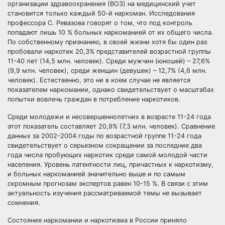
организации здравоохранения (ВОЗ) на медицинский учет
становится только каждый 50-й наркоман. Исследования
профессора С. Ревазова говорят о том, что под контроль
попадают лишь 10 % больных наркоманией от их общего числа.
По собственному признанию, в своей жизни хотя бы один раз
пробовали наркотик 20,3% представителей возрастной группы
11-40 лет (14,5 млн. человек). Среди мужчин (юношей) – 27,6%
(9,9 млн. человек), среди женщин (девушек) – 12,7% (4,6 млн.
человек). Естественно, это ни в коем случае не является
показателем наркомании, однако свидетельствует о масштабах
попытки вовлечь граждан в потребление наркотиков.
Среди молодежи и несовершеннолетних в возрасте 11-24 года
этот показатель составляет 20,9% (7,3 млн. человек). Сравнение
данных за 2002-2004 годы по возрастной группе 11-24 года
свидетельствует о серьезном сокращении за последние два
года числа пробующих наркотик среди самой молодой части
населения. Уровень латентности лиц, причастных к наркотизму,
и больных наркоманией значительно выше и по самым
скромным прогнозам экспертов равен 10-15 %. В связи с этим
актуальность изучения рассматриваемой темы не вызывает
сомнения.
Состояние наркомании и наркотизма в России приняло