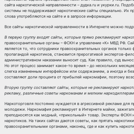
сайта наркотической направленности – дудка.ru и укурки.ru. Подо
системы не поддерживают наркотические сайты специально. Их пр
слова употребляются на сайте и в запросе информации.
Все сайты наркотической направленности в Интернете можно подр
В первую группу входят сайты, которые прямо рекламируют нарко
правоохранительные органы – ФСКН и управление «К» МВД РФ. Сай
является то, что сотрудники правоохранительных органов только 
пропагандой наркотиков, становится прерогативой экспертов-фило
административном наказании выносит суд. Как правило, суд выно
Но этот процесс занимает какое-то время – до нескольких месяце
слегка измененным интерфейсом или содержанием, а иногда и без
составляют доли процента от прибылей наркомафии, поэтому возоб
Вторую группу составляют сайты, которые не рекламируют нарко
рекламу, различные советы наркоманам и мелким наркодиллерам
Наркоторговля постоянно нуждается в агрессивной рекламе для п
молодежи. Наркомафия рекламирует в Интернете майки, зажигал
преподносятся как модный, «прикольный» товар. Эксперты ФСКН н
наркотиков. На таких сайтах даются советы, как прятать наркотики
правоохранительными органами, наконец, где и как купить наркот