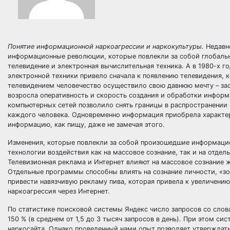
Понятие информационной наркоагрессии и наркокультуры.
Недавно
информационные революции, которые повлекли за собой глобальн
телевидение и электронная вычислительная техника. А в 1980-х г
электронной техники привело сначала к появлению телевидения, 
телевидением человечество осуществило свою давнюю мечту – за
возросла оперативность и скорость создания и обработки информ
компьютерных сетей позволило снять границы в распространении 
каждого человека. Одновременно информация приобрела характер
информацию, как пищу, даже не замечая этого.
Изменения, которые повлекли за собой произошедшие информаци
технологии воздействия как на массовое сознание, так и на отдел
Телевизионная реклама и Интернет влияют на массовое сознание 
Отдельные программы способны влиять на сознание личности, «зо
привести навязчивую рекламу пива, которая привела к увеличению
наркоагрессия через Интернет.
По статистике поисковой системы Яндекс число запросов со словам
150 % (в среднем от 1,5 до 3 тысяч запросов в день). При этом с
наркосайта. Однако проведенный нами опыт позволяет утверждать 