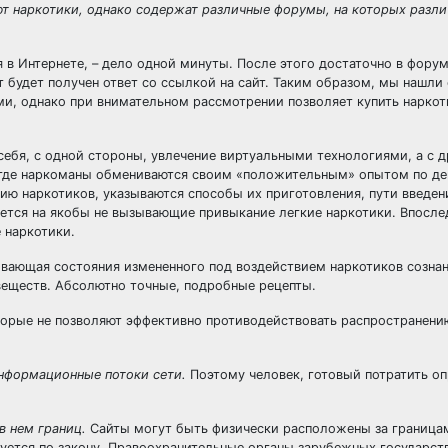
ют наркотики, однако содержат различные форумы, на которых разл
 в Интернете, – дело одной минуты. После этого достаточно в форум
т будет получен ответ со ссылкой на сайт. Таким образом, мы нашли 
ами, однако при внимательном рассмотрении позволяет купить наркот
себя, с одной стороны, увлечение виртуальными технологиями, а с 
, где наркоманы обмениваются своим «положительным» опытом по де
нию наркотиков, указываются способы их приготовления, пути введен
ается на якобы не вызывающие привыкание легкие наркотики. Впосле
 наркотики.
ывающая состояния измененного под воздействием наркотиков сознан
еществ. Абсолютно точные, подробные рецепты.
торые не позволяют эффективно противодействовать распространени
нформационные потоки сети.
Поэтому человек, готовый потратить о
в нем границ.
Сайты могут быть физически расположены за границам
уется по закону. Правоохранительные органы зарубежных государств