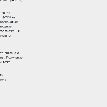
ование
, ФСКН на
бозначаться
ведение
евозможен. В
лючевым
Это связано с
ены. Получение
мы тоже
мы
ение