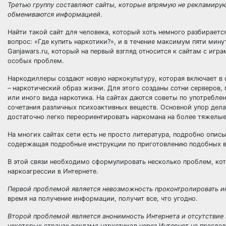
Третью группу составляют сайты, которые впрямую не рекламиру
обмениваются информацией
.
Найти такой сайт для человека, который хоть немного разбирается
вопрос: «Где купить наркотики?», и в течение максимум пяти мину
Ganjawars.ru, который на первый взгляд относится к сайтам с игр
особых проблем.
Наркодиллеры создают новую наркокультуру, которая включает в 
– наркотический образ жизни. Для этого созданы сотни серверов
или иного вида наркотика. На сайтах даются советы по употребле
сочетания различных психоактивных веществ. Основной упор дел
достаточно легко переориентировать наркомана на более тяжелые
На многих сайтах сети есть не просто литература, подробно опис
содержащая подробные инструкции по приготовлению подобных в
В этой связи необходимо сформулировать несколько проблем, ко
наркоагрессии в Интернете.
Первой проблемой является невозможность проконтролировать и
время на получение информации, получит все, что угодно.
Второй проблемой является анонимность Интернета и отсутствие 
некоторых странах реклама наркотиков через Интернет не преслед