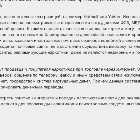
й.
, расположенные за границей, например Hotmail или Yahoo. Использ
нные сервера просматриваются оперативными сотрудниками ФСБ, МВД
ообщениях. К таким словам относятся все слова, которыми могут о
слов в почте возможно блокирование ее дальнейшей пересылки и про
 использовании иностранных почтовых серверов подобный анализ н
аходятся почтовые сайты, не в состоянии осуществить выборку по к
х сайты, рекламирующие наркотики, даже не являются незаконными по
т продавца и покупателя наркотиков при торговле через Интернет
. 
урьеров, общение по телефону, факсу и иным средствам связи исключ
ернет, посредством систем виртуальных денег. Причем данные систе
блокировать денежные переводы.
отреть понятие «Интернет» и порядок использования сети для рекла
тернета для пропаганды наркотиков и психотропных средств; выявл