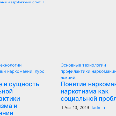
енный и зарубежный опыт
технологии
Основные технологии
ки наркомании. Курс
профилактики наркомании
лекций.
е и сущность
Понятие наркома
ьной
наркотизма как
актики
социальной проб
изма и
Авг 13, 2019
admin
ании