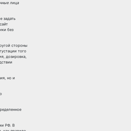
ичные лица
е задать
сайт
ики без
другой стороны
густации того
ия, дозировка,
дствии
ия, но и
ю
пределенное
и РФ. В
, как правило,