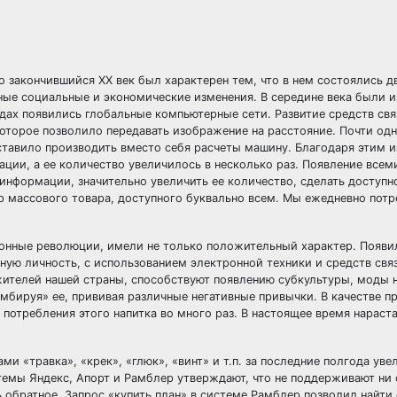
 закончившийся XX век был характерен тем, что в нем состоялись д
ые социальные и экономические изменения. В середине века были 
одах появились глобальные компьютерные сети. Развитие средств свя
которое позволило передавать изображение на расстояние. Почти од
ставило производить вместо себя расчеты машину. Благодаря этим 
ации, а ее количество увеличилось в несколько раз. Появление все
информации, значительно увеличить ее количество, сделать доступн
 массового товара, доступного буквально всем. Мы ежедневно пот
онные революции, имели не только положительный характер. Появи
ьную личность, с использованием электронной техники и средств свя
жителей нашей страны, способствуют появлению субкультуры, моды н
мбируя» ее, прививая различные негативные привычки. В качестве 
 потребления этого напитка во много раз. В настоящее время нараст
и «травка», «крек», «глюк», «винт» и т.п. за последние полгода уве
истемы Яндекс, Апорт и Рамблер утверждают, что не поддерживают ни
обратное. Запрос «купить план» в системе Рамблер позволил найти 