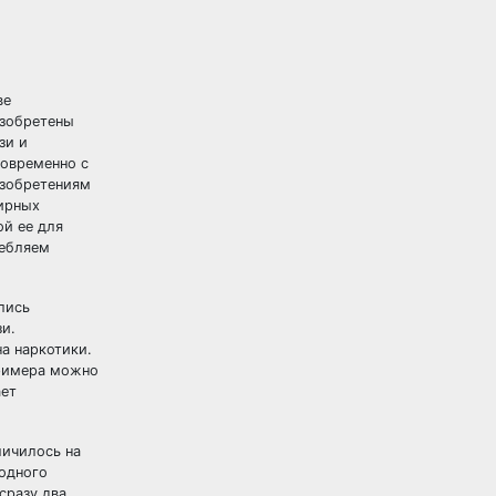
ве
изобретены
зи и
новременно с
изобретениям
мирных
ой ее для
ребляем
лись
зи.
а наркотики.
примера можно
ает
личилось на
 одного
сразу два