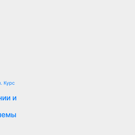
. Курс
нии и
лемы