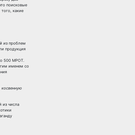
 что поисковые
 того, какие
ой из проблем
 ли продукция
до 500 МРОТ.
угим именем со
ания
, косвенную
й из числа
котики
аганду