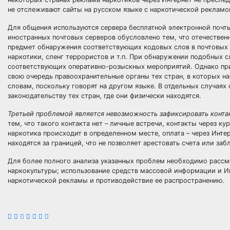
не отслеживают сайты на русском языке с наркотической рекламо
Для общения используются сервера бесплатной электронной почты
иностранных почтовых серверов обусловлено тем, что отечестве
предмет обнаружения соответствующих кодовых слов в почтовых с
наркотики, сленг террористов и т.п. При обнаружении подобных 
соответствующих оперативно-розыскных мероприятий. Однако при
свою очередь правоохранительные органы тех стран, в которых н
словам, поскольку говорят на другом языке. В отдельных случая
законодательству тех стран, где они физически находятся.
Третьей проблемой является невозможность зафиксировать контак
тем, что такого контакта нет – личные встречи, контакты через к
наркотика происходит в определенном месте, оплата – через Инт
находятся за границей, что не позволяет арестовать счета или за
Для более полного анализа указанных проблем необходимо рассм
наркокультуры; использование средств массовой информации и Ин
наркотической рекламы и противодействие ее распространению.