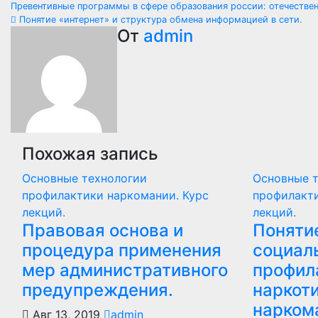
Навигация
Превентивные программы в сфере образования россии: отечеств
Понятие «интернет» и структура обмена информацией в сети.
по
От
admin
записям
Похожая запись
Основные технологии
Основные 
профилактики наркомании. Курс
профилакти
лекций.
лекций.
Правовая основа и
Поняти
процедура применения
социал
мер административного
профил
предупреждения.
наркот
нарком
Авг 13, 2019
admin