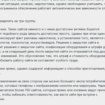
бная ситуация, конечно, недопустима, однако необходимо учитывать,
ограммное обеспечение работает автоматически вне зависимости от
азделить на три группы.
тики.
Таких сайтов немного и с ними достаточно активно борются
т подобного рода закрыть достаточно просто, однако при этом одн
фиксируют факт рекламы наркотиков, а установление того, является
логов, психологов, искусствоведов. Решение о закрытии сайта и
сит решение о закрытии сайта, конфискации оборудования и штрафе 
в, а на следующий день после закрытия сайта он открывается под др
 изменений. Это обусловлено тем, что штраф и стоимость оборудов
новить работу сайта не составляет особого труда.
тики прямо, однако содержат информацию о способах приготовления
.
ривлечения на свою сторону как можно большего числа потребителе
ки, сотовые телефоны с изображением конопли или марихуаны. Нар
асчитали более 700 сайтов, которые прямо или косвенно ведут проп
, чтобы избежать ответственности, как вести себя при встрече с
ики.