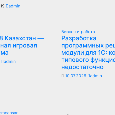
019
admin
Бизнес и работа
8 Казахстан —
Разработка
ная игровая
программных ре
рма
модули для 1С: к
типового функци
6
admin
недостаточно
10.07.2026
admin
emeansar