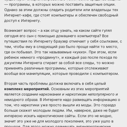
— программы, в которых можно поставить защитные опции.
Однако за этим должны следить родители или владельцы тех
Интернет-кафе, где стоят компьютеры и обеспечен свободный
доступ к Интернету.
Возникает вопрос – а как отцу узнать, на каком сайте гулял
сегодня его сын с помощью домашнего компьютера? Все
путешествия по Интернету браузер отмечает у себя ссылками, с
тем, чтобы ему в следующий раз было проще найти то место,
где он побывал. Это так называемые «кукиз». При этом, если
ребенок немного «продвинут», и каждый раз после похода по
джунглям Интернета стирает за собой все следы, то можно
применять различные программы, которые отслеживают
вообще все манипуляции, которые проводили с компьютером.
Вторая часть проблемы должна включать в себя целый
комплекс мероприятий.
Основным из этих мероприятий
является
создание наркомании и наркотикам непопулярного и
немодного образа.
В Интернете надо размещать информацию о
том, что наркотики уже просто вышли из моды. Это гораздо
больше скажет молодым людям. Им, наверное, даже не будет
интересно искать наркотические сайты. Если это не модно,
значит это уже не для молодого поколения, это уже ушло в
прошлое. Для этого можно
размещать антинаркотические