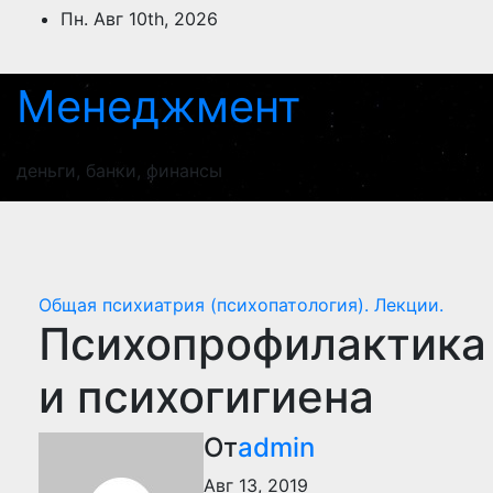
Перейти
Пн. Авг 10th, 2026
к
содержимому
Менеджмент
деньги, банки, финансы
Общая психиатрия (психопатология). Лекции.
Психопрофилактика
и психогигиена
От
admin
Авг 13, 2019