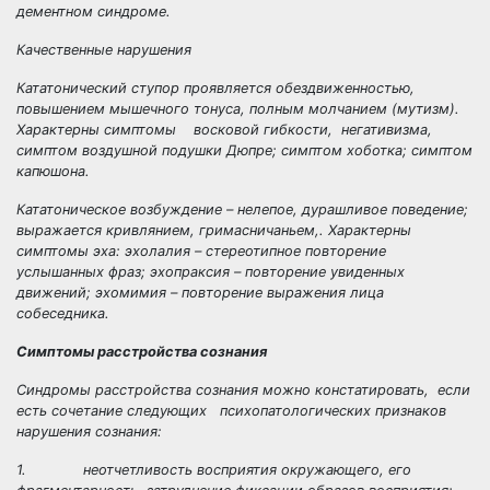
дементном синдроме.
Качественные нарушения
Кататонический ступор
проявляется обездвиженностью,
повышением мышечного тонуса, полным молчанием (
мутизм
).
Характерны симптомы
восковой гибкости
,
негативизма
,
симптом
воздушной подушки Дюпре
; симптом
хоботка
;
симптом
капюшона
.
Кататоническое возбуждение
– нелепое, дурашливое поведение;
выражается кривлянием, гримасничаньем,. Характерны
симптомы эха:
эхолалия
– стереотипное повторение
услышанных фраз;
эхопраксия
– повторение увиденных
движений;
эхомимия
– повторение выражения лица
собеседника.
Симптомы расстройства сознания
Синдромы расстройства сознания можно констатировать, если
есть сочетание следующих психопатологических признаков
нарушения сознания:
1. неотчетливость восприятия окружающего, его