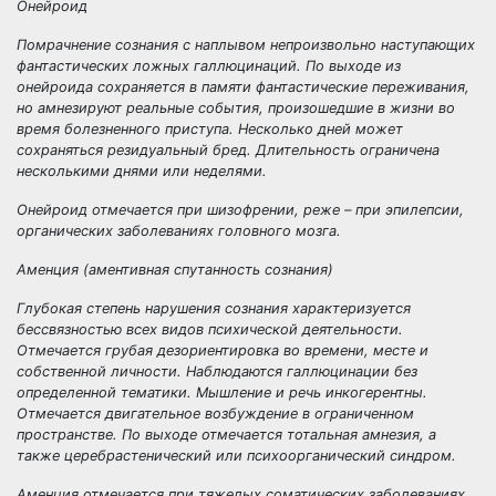
Онейроид
Помрачнение сознания с наплывом непроизвольно наступающих
фантастических ложных галлюцинаций. По выходе из
онейроида сохраняется в памяти фантастические переживания,
но амнезируют реальные события, произошедшие в жизни во
время болезненного приступа. Несколько дней может
сохраняться резидуальный бред. Длительность ограничена
несколькими днями или неделями.
Онейроид отмечается при шизофрении, реже – при эпилепсии,
органических заболеваниях головного мозга.
Аменция (аментивная спутанность сознания)
Глубокая степень нарушения сознания характеризуется
бессвязностью всех видов психической деятельности.
Отмечается грубая дезориентировка во времени, месте и
собственной личности. Наблюдаются галлюцинации без
определенной тематики. Мышление и речь инкогерентны.
Отмечается двигательное возбуждение в ограниченном
пространстве. По выходе отмечается тотальная амнезия, а
также церебрастенический или психоорганический синдром.
Аменция отмечается при тяжелых соматических заболеваниях,