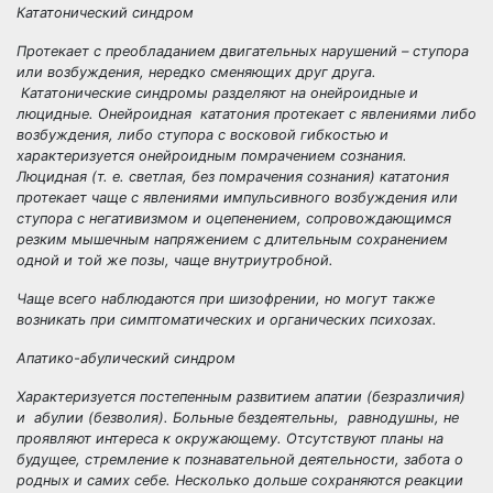
Кататонический синдром
Протекает с преобладанием двигательных нарушений – ступора
или возбуждения, нередко сменяющих друг друга.
Кататонические синдромы разделяют на
онейроидные
и
люцидные
.
Онейроидная
кататония протекает с явлениями либо
возбуждения, либо ступора с восковой гибкостью и
характеризуется онейроидным помрачением сознания
.
Люцидная
(т. е. светлая, без помрачения сознания) кататония
протекает чаще с явлениями импульсивного возбуждения или
ступора с негативизмом и оцепенением, сопровождающимся
резким мышечным напряжением с длительным сохранением
одной и той же позы, чаще внутриутробной.
Чаще всего наблюдаются при шизофрении, но могут также
возникать при симптоматических и органических психозах.
Апатико-абулический синдром
Характеризуется постепенным развитием
апатии
(безразличия)
и
абулии
(безволия). Больные бездеятельны, равнодушны, не
проявляют интереса к окружающему. Отсутствуют планы на
будущее, стремление к познавательной деятельности, забота о
родных и самих себе. Несколько дольше сохраняются реакции