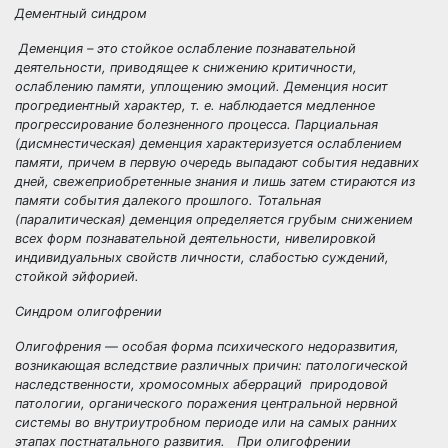
Дементный синдром
Деменция – это
стойкое ослабление познавательной
деятельности, приводящее к снижению критичности,
ослаблению памяти, уплощению эмоций. Деменция носит
прогредиентный характер, т. е. наблюдается медленное
прогрессирование болезненного процесса.
Парциальная
(дисмнестическая) деменция характеризуется ослаблением
памяти, причем в первую очередь выпадают события недавних
дней, свежеприобретенные знания и лишь затем стираются из
памяти события далекого прошлого.
Тотальная
(паралитическая) деменция определяется грубым снижением
всех форм познавательной деятельности, нивелировкой
индивидуальных свойств личности, слабостью суждений,
стойкой эйфорией.
Синдром олигофрении
Олигофрения — особая форма психического недоразвития,
возникающая вследствие различных причин: патологической
наследственности, хромосомных аберраций природовой
патологии, органического поражения центральной нервной
системы во внутриутробном периоде или на самых ранних
этапах постнатального развития. При олигофрении