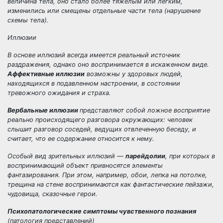
величина тела, оно стало более тяжелым или легким,
изменились или смещены отдельные части тела (нарушение
схемы тела).
Иллюзии
В основе иллюзий всегда имеется реальный источник
раздражения, однако оно воспринимается в искаженном виде.
Аффективные иллюзии
возможны у здоровых людей,
находящихся в подавленном настроении, в состоянии
тревожного ожидания и страха.
Вербальные иллюзии
представляют собой ложное восприятие
реально происходящего разговора окружающих: человек
слышит разговор соседей, ведущих отвлеченную беседу, и
считает, что ее содержание относится к нему.
Особый вид зрительных иллюзий —
парейдолии
, при которых в
воспринимающий объект привносятся элементы
фантазирования. При этом, например, обои, лепка на потолке,
трещина на стене воспринимаются как фантастические пейзажи,
чудовища, сказочные герои.
Психопатологические симптомы чувственного познания
(патология представлений)