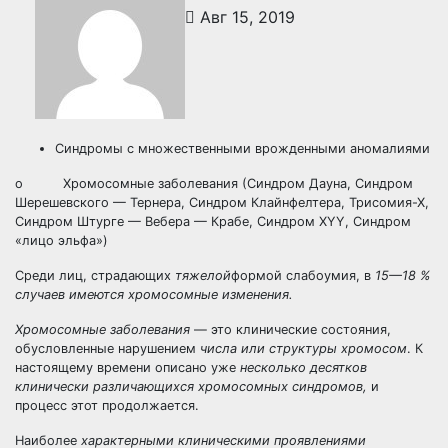
Авг 15, 2019
Синдромы с множественными врожденными аномалиями
o Хромосомные заболевания (Синдром Дауна, Синдром
Шерешевского — Тернера, Синдром Клайнфелтера, Трисомия-Х,
Синдром Штурге — Вебера — Крабе, Синдром XYY, Синдром
«лицо эльфа»)
Среди лиц, страдающих
тяжелой
формой слабоумия, в
15—18 %
случаев имеются хромосомные изменения.
Хромосомные заболевания
— это клинические состояния,
обусловленные нарушением
числа или структуры хромосом
. К
настоящему времени описано уже
несколько десятков
клинически различающихся хромосомных синдромов,
и
процесс этот продолжается.
Наиболее
характерными клиническими проявлениями