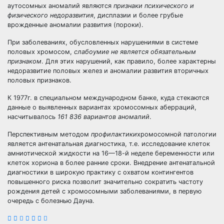
аутосомных аномалий являются
признаки психического и
физического недоразвития
, дисплазии и более грубые
врожденные аномалии развития (пороки).
При заболеваниях, обусловленных нарушениями в системе
половых хромосом,
слабоумие не является обязательным
признаком
. Для этих нарушений, как правило, более характерны
недоразвитие половых желез и аномалии развития вторичных
половых признаков.
К 1977г. в специальном международном банке, куда стекаются
данные о выявленных вариантах хромосомных аберраций,
насчитывалось
161 836 вариантов аномалий
.
Перспективным методом
профилактики
хромосомной патологии
является антенатальная диагностика, т.е. исследование клеток
амниотической жидкости на 16—18-й неделе беременности или
клеток хориона в более ранние сроки. Внедрение антенатальной
диагностики в широкую практику с охватом контингентов
повышенного риска позволит значительно сократить частоту
рождения детей с хромосомными заболеваниями, в первую
очередь с болезнью Дауна.