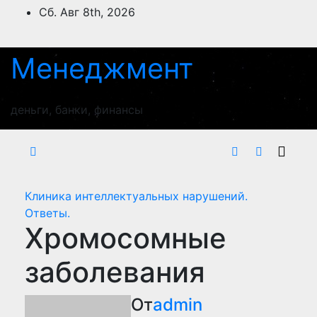
Перейти
Сб. Авг 8th, 2026
к
содержимому
Менеджмент
деньги, банки, финансы
Клиника интеллектуальных нарушений.
Ответы.
Хромосомные
заболевания
От
admin