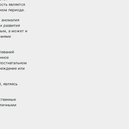
ость является
бном периоде.
е. аномалия
к развития
ным, а может и
ениями
леваний
енное
постнатальном
вреждение или
й
, являясь
ственные
зличными