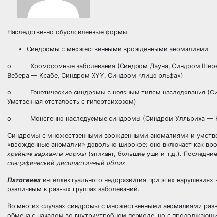
Наследственно обусловленные формы
Синдромы с множественными врожденными аномалиями
o Хромосомные заболевания (Синдром Дауна, Синдром Шереше
Вебера — Крабе, Синдром XYY, Синдром «лицо эльфа»)
o Генетические синдромы с неясным типом наследования (Син
Умственная отсталость с гипертрихозом)
o Моногенно наследуемые синдромы (Синдром Улльриха — Ну
Синдромы с множественными врожденными аномалиями и умственн
«врожденные аномалии» довольно широкое: оно включает как вр
крайние варианты нормы
(эпикант, большие уши и т.д.). Последни
специфический диспластичный облик
.
Патогенез
интеллектуального недоразвития при этих нарушениях 
различным в разных группах заболеваний.
Во многих случаях синдромы с множественными аномалиями разви
обмена с началом во внутриутробном периоде, но с продолжающи