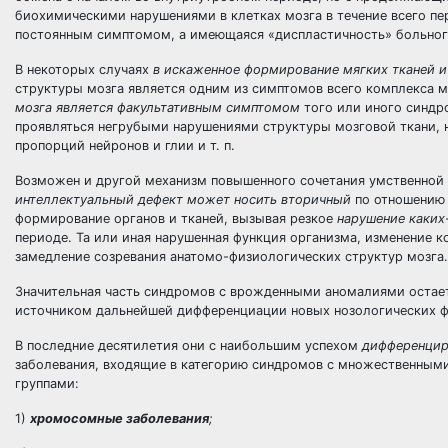
биохимическими нарушениями в клетках мозга в течение всего пе
постоянным симптомом, а имеющаяся «диспластичность» больного
В некоторых случаях
в искаженное формирование мягких тканей и
структуры мозга является одним из симптомов всего комплекса 
мозга является факультативным симптомом
того или иного синдр
проявляться негрубыми нарушениями структуры мозговой ткани, 
пропорций нейронов и глии и т. п.
Возможен и другой механизм повышенного сочетания умственной 
интеллектуальный дефект может носить вторичный
по отношению
формирование органов и тканей, вызывая резкое
нарушение каких
периоде. Та или иная нарушенная функция организма, изменение
замедление созревания анатомо-физиологических структур мозга.
Значительная часть синдромов с врожденными аномалиями остае
источником дальнейшей дифференциации новых нозологических 
В последние десятилетия они с наибольшим успехом
дифференци
заболевания, входящие в категорию синдромов с множественны
группами:
1)
хромосомные заболевания
;