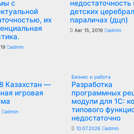
мы с
недостаточность 
ектуальной
детских церебра
аточностью, их
параличах (дцп)
енциальная
Авг 15, 2019
admin
тика.
019
admin
Бизнес и работа
8 Казахстан —
Разработка
ная игровая
программных ре
рма
модули для 1С: к
типового функци
6
admin
недостаточно
10.07.2026
admin