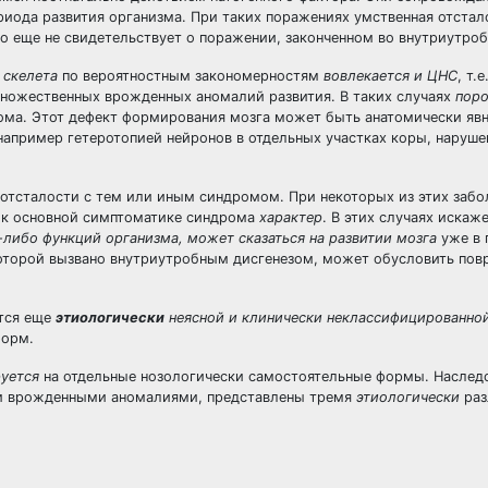
риода развития организма. При таких поражениях умственная отстал
 еще не свидетельствует о поражении, законченном во внутриутро
 скелета
по вероятностным закономерностям
вовлекается и ЦНС
, т.
множественных врожденных аномалий развития. В таких случаях
поро
ома. Этот дефект формирования мозга может быть анатомически яв
например гетеротопией нейронов в отдельных участках коры, наруш
отсталости с тем или иным синдромом. При некоторых из этих забо
 к основной симптоматике синдрома
характер
. В этих случаях искаж
-либо функций организма, может сказаться на развитии мозга
уже в 
 которой вызвано внутриутробным дисгенезом, может обусловить по
тся еще
этиологически
неясной и клинически неклассифицированно
форм.
руется
на отдельные нозологически самостоятельные формы. Наслед
ми врожденными аномалиями, представлены тремя
этиологически
ра