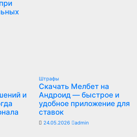
при
льных
Штрафы
Скачать Мелбет на
шений и
Андроид — быстрое и
огда
удобное приложение для
онала
ставок
24.05.2026
admin