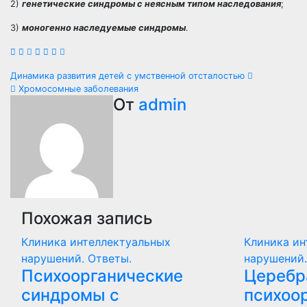
2)
генетические синдромы с неясным типом наследования
;
3)
моногенно наследуемые синдромы
.
Навигация
Динамика развития детей с умственной отсталостью
Хромосомные заболевания
по
От
admin
записям
Похожая запись
Клиника интеллектуальных
Клиника ин
нарушений. Ответы.
нарушений.
Психоорганические
Церебр
синдромы с
психоо