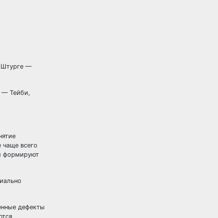
 Штурге —
 — Тейби,
нятие
 чаще всего
ни формируют
пиально
енные дефекты
ются