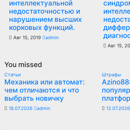
интеллектуальной
синдро
недостаточностью и
интелл
нарушением высших
недост
корковых функций.
диффер
диагнос
Авг 15, 2019
admin
Авг 15, 2
You missed
Статьи
Штрафы
Механика или автомат:
Azino88
чем отличаются и что
популяр
выбрать новичку
платфо
18.07.2026
admin
12.07.202