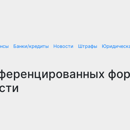
ансы
Банки/кредиты
Новости
Штрафы
Юридическа
ференцированных фо
сти