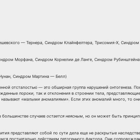
вского — Тернера, Синдром Клайнфелтера, Трисомия-Х, Синдром
дром Морфана, Синдром Корнелии де Ланге, Синдром Рубинштейна
нан, Синдром Мартина — Белл)
ой отсталостью — это обширная группа нарушений онтогенеза. По
ожденные
пороки,
так и отклонения в строении тела, представляющие
е называют
«малыми аномалиями»
. Если этих аномалий много, то о
в большинстве случаев
остается неясным
, но он может быть принци
тия представляют собой по сути дела еще не раскрытые наследств
мся постнатально действием патогенного фактора. Они сопровожда