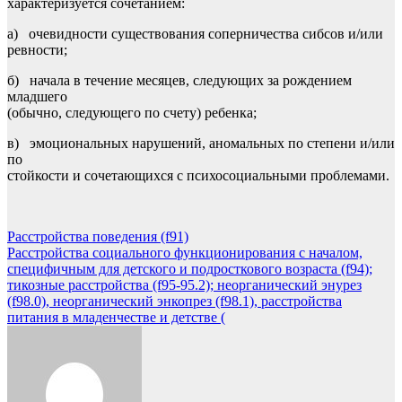
характеризуется сочетанием:
а) очевидности существования соперничества сибсов и/или
ревности;
б) начала в течение месяцев, следующих за рождением
младшего
(обычно, следующего по счету) ребенка;
в) эмоциональных нарушений, аномальных по степени и/или
по
стойкости и сочетающихся с психосоциальными проблемами.
Навигация
Расстройства поведения (f91)
Расстройства социального функционирования с началом,
по
специфичным для детского и подросткового возраста (f94);
записям
тикозные расстройства (f95-95.2); неорганический энурез
(f98.0), неорганический энкопрез (f98.1), расстройства
питания в младенчестве и детстве (