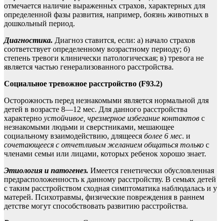
отмечается наличие выраженных страхов, характерных для
определенной фазы развития, например, боязнь животных в
дошкольный период.
Диагностика.
Диагноз ставится, если: а) начало страхов
соответствует определенному возрастному периоду; б)
степень тревоги клинически патологическая; в) тревога не
является частью генерализованного расстройства.
Социальное тревожное расстройство (F93.2)
Осторожность перед незнакомыми является нормальной для
детей в возрасте 8—12 мес. Для данного расстройства
характерно
устойчивое, чрезмерное избегание контактов
с
незнакомыми людьми и сверстниками, мешающее
социальному взаимодействию, длящееся
более 6 мес
. и
сочетающееся с отчетливым желанием общать
ся только
с
членами семьи или лицами, которых ребенок хорошо знает.
Этиология и патогенез.
Имеется генетически обусловленная
предрасположенность к данному расстройству. В семьях детей
с таким расстройством сходная симптоматика наблюдалась и у
матерей. Психотравмы, физические повреждения в раннем
детстве могут способствовать развитию расстройства.