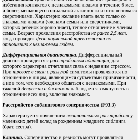
избегания контактов с незнакомыми людьми в течение 6 мес.
и более, мешающего социальной активности и отношениям со
сверстниками. Характерно желание иметь дело только со
знакомыми людьми (членами семьи или сверстниками,
которых ребенок хорошо знает), теплое отношение к членам
семьи. Возраст проявления расстройства
не ранее 2,5 лет
,
когда проходит
фаза нормальной тревожности по
отношению к незнакомым людям.
Дифференциальная диагностика.
Дифференциальный
диагноз проводится с
расстройством адаптации,
для
которого характерна отчетливая связь с недавним стрессом.
При
тревоге в связи с разлукой
симптомы проявляются по
отношению к лицам, являющимся субъектами привязанности,
а не в том, что необходимо общаться с незнакомыми. При
тяжелой
депрессии и
дистимии
наблюдается замкнутость в
отношении всех лиц, включая знакомых.
Расстройство сиблингового соперничества (F93.3)
Характеризуется появлением
эмоциональных расстройств
у
маленьких детей вслед за рождением младшего сиблинга
(брат, сестра).
Клиника.
Соперничество и ревность могут проявляться