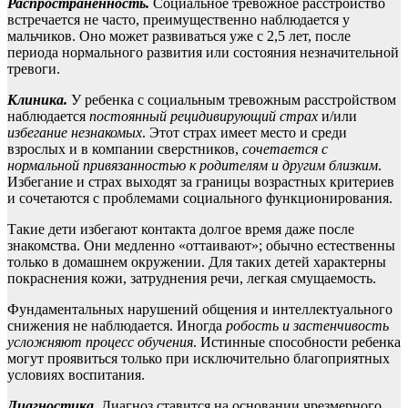
Распространенность.
Социальное тревожное расстройство
встречается не часто, преимущественно наблюдается у
мальчиков. Оно может развиваться уже с 2,5 лет, после
периода нормального развития или состояния незначительной
тревоги.
Клиника.
У ребенка с социальным тревожным расстройством
наблюдается
постоянный рецидивирующий страх
и/или
избегание незнакомых
. Этот страх имеет место и среди
взрослых и в компании сверстников,
сочетается с
нормальной привязанностью к родителям и другим близким
.
Избегание и страх выходят за границы возрастных критериев
и сочетаются с проблемами социального функционирования.
Такие дети избегают контакта долгое время даже после
знакомства. Они медленно «оттаивают»; обычно естественны
только в домашнем окружении. Для таких детей характерны
покраснения кожи, затруднения речи, легкая смущаемость.
Фундаментальных нарушений общения и интеллектуального
снижения не наблюдается. Иногда
робость и застенчивость
усложняют процесс обучения
. Истинные способности ребенка
могут проявиться только при исключительно благоприятных
условиях воспитания.
Диагностика.
Диагноз ставится на основании чрезмерного