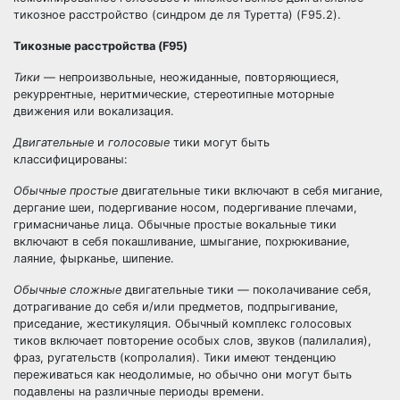
тикозное расстройство (синдром де ля Туретта) (F95.2).
Тикозные расстройства (F95)
Тики
— непроизвольные, неожиданные, повторяющиеся,
рекуррентные, неритмические, стереотипные моторные
движения или вокализация.
Двигательные
и
голосовые
тики могут быть
классифицированы:
Обычные простые
двигательные тики включают в себя мигание,
дергание шеи, подергивание носом, подергивание плечами,
гримасничанье лица. Обычные простые вокальные тики
включают в себя покашливание, шмыгание, похрюкивание,
лаяние, фырканье, шипение.
Обычные сложные
двигательные тики — поколачивание себя,
дотрагивание до себя и/или предметов, подпрыгивание,
приседание, жестикуляция. Обычный комплекс голосовых
тиков включает повторение особых слов, звуков (палилалия),
фраз, ругательств (копролалия). Тики имеют тенденцию
переживаться как неодолимые, но обычно они могут быть
подавлены на различные периоды времени.