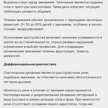
Выражен страх перед заиканием. Типичными являются подмена
слов и приступы многословия. Такие дети избегают ситуаций,
требующих речевого общения.
Течение заикания обычно хроническое, с периодами частичных
ремиссий. От 50 до 80% детей с заиканием, особенно в легких
случаях, выздоравливают.
Осложнения расстройства включают снижение успеваемости в
школе из-за стеснительности, страха речевых нарушений;
ограничения в выборе профессии. Для страдающих
хроническим заиканием типичны фрустрация, тревога,
депрессия.
Дифференциальная диагностика
Спастическая дисфония
является расстройством речи,
подобным заиканию, но отличается наличием патологического
паттерна дыхания.
Нечеткость речи
в отличие от заикания характеризуется
беспорядочными и дизритмичными речевыми паттернами в
виде быстрых и резких вспышек слов и фраз. При нечеткости
речи отсутствует осознание своего недостатка, тогда как