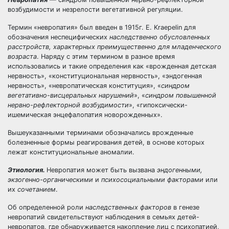
возбудимости и незрелости вегетативной регуляции.
Термин «невропатия» был введен в 1915г. E. Kraepelin для
обозначения неспецифических
наследственно обусловленных
расстройств, характерных преимущественно для младенческого
возраста
. Наряду с этим термином в разное время
использовались и такие определения как «врожденная детская
нервность», «конституциональная нервность», «эндогенная
нервность», «невропатическая конституция», «
синдром
вегетативно-висцеральных нарушений
», «
синдром повышенной
нервно-рефлекторной возбудимости
», «гипоксически-
ишемическая энцефалопатия новорожденных».
Вышеуказанными терминами обозначались врожденные
болезненные формы реагирования детей, в основе которых
лежат конституциональные аномалии.
Этиология.
Невропатия может быть вызвана
эндогенными,
экзогенно-органическими
и
психосоциальными факторами
или
их
сочетанием
.
Об определенной роли
наследственных факторов
в генезе
невропатий свидетельствуют наблюдения в семьях детей-
невропатов, где обнаруживается накопление лиц с психопатией,