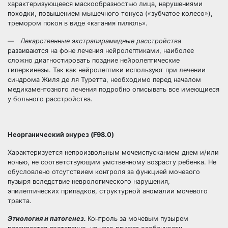
характеризующееся маскообразностью лица, нарушениями
походки, повышением мышечного тонуса («зубчатое колесо»),
тремором покоя в виде «катания пилюль».
—
Лекарственные экстрапирамидные расстройства
развиваются на фоне лечения нейролептиками, наиболее
сложно диагностировать поздние нейролептические
гиперкинезы. Так как нейролептики используют при лечении
синдрома Жиля де ля Туретта, необходимо перед началом
медикаментозного лечения подробно описывать все имеющиеся
у больного расстройства.
Неорганический энурез (F98.0)
Характеризуется непроизвольным мочеиспусканием днем и/или
ночью, не соответствующим умственному возрасту ребенка. Не
обусловлено отсутствием контроля за функцией мочевого
пузыря вследствие неврологического нарушения,
эпилептических припадков, структурной аномалии мочевого
тракта.
Этиология и патогенез.
Контроль за мочевым пузырем