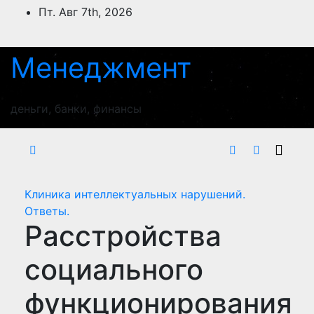
Перейти
Пт. Авг 7th, 2026
к
содержимому
Менеджмент
деньги, банки, финансы
Клиника интеллектуальных нарушений.
Ответы.
Расстройства
социального
функционирования