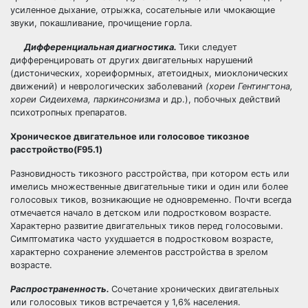
усиленное дыхание, отрыжка, сосательные или чмокающие
звуки, покашливание, прочищение горла.
Дифференциальная диагностика.
Тики следует
дифференцировать от других двигательных нарушений
(дистонических, хореиформных, атетоидных, миоклонических
движений) и неврологических заболеваний
(хореи Гентингтона,
хо
реи Сидеихема, паркинсонизма
и др.), побочных действий
психотропных препаратов.
Хроническое двигательное или голосовое тикозное
расстройство(F95.1)
Разновидность тикозного расстройства, при котором есть или
имелись множественные двигательные тики и один или более
голосовых тиков, возникающие не одновременно. Почти всегда
отмечается начало в детском или подростковом возрасте.
Характерно развитие двигательных тиков перед голосовыми.
Симптоматика часто ухудшается в подростковом возрасте,
характерно сохранение элементов расстройства в зрелом
возрасте.
Распространенность.
Сочетание хронических двигательных
или голосовых тиков встречается у 1,6% населения.