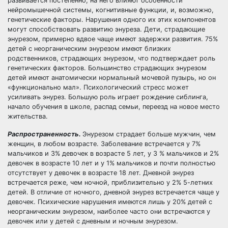
развивается постепенно, на него влияют особенности
нейромышечной системы, когнитивные функции, и, возможно,
генетические факторы. Нарушения одного их этих компонентов
могут способствовать развитию энуреза. Дети, страдающие
энурезом, примерно вдвое чаще имеют задержки развития. 75%
детей с неорганическим энурезом имеют близких
родственников, страдающих энурезом, что подтверждает роль
генетических факторов. Большинство страдающих энурезом
детей имеют анатомически нормальный мочевой пузырь, но он
«функционально мал». Психологический стресс может
усиливать энурез. Большую роль играет рождение сиблинга,
начало обучения в школе, распад семьи, переезд на новое место
жительства.
Распространенность.
Энурезом страдает больше мужчин, чем
женщин, в любом возрасте. Заболевание встречается у 7%
мальчиков и 3% девочек в возрасте 5 лет, у 3 % мальчиков и 2%
девочек в возрасте 10 лет и у 1% мальчиков и почти полностью
отсутствует у девочек в возрасте 18 лет. Дневной энурез
встречается реже, чем ночной, приблизительно у 2% 5-летних
детей. В отличие от ночного, дневной энурез встречается чаще у
девочек. Психические нарушения имеются лишь у 20% детей с
неорганическим энурезом, наиболее часто они встречаются у
девочек или у детей с дневным и ночным энурезом.