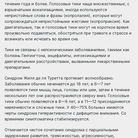
течение года и более. Голосовые тики чаще множественные, с
взрывчатыми вокализациями, иногда используются
непристойные слова и фразы (копролалия), которые могут
сопровождаться непристойными жестами (копропраксия). Как
двигательные, так и голосовые тики могут на короткое время
произвольно подавляться, обостряться при тревоге и стрессе и
возникать или исчезать во время сна.
Тики не связаны с непсихическими заболеваниями, такими как
болезнь Гентингтона, энцефалиты, интоксикациями и
двигательными расстройствами, вызванными лекарственными
препаратами.
Синдром Жиля де ля Туретта протекает волнообразно.
Заболевание обычно начинается до 18 лет, в 6—7 лет
появляются тики мышц лица, головы или шеи, затем в течение
нескольких лет они распространяются сверху вниз. Голосовые
тики обычно появляются в 8—9 лет, а в 11—12 присоединяются
навязчивости и сложные тики. У 40—75% больных имеются
черты синдрома гиперактивности с дефицитом внимания. Со
временем симптоматика стабилизируется.
Отмечается частое сочетание синдрома с парциальными
задержками развития, тревожностью, агрессивностью,