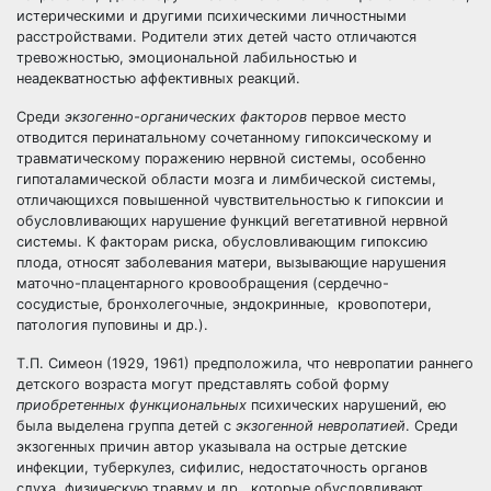
истерическими и другими психическими личностными
расстройствами. Родители этих детей часто отличаются
тревожностью, эмоциональной лабильностью и
неадекватностью аффективных реакций.
Среди
экзогенно-органических факторов
первое место
отводится перинатальному сочетанному гипоксическому и
травматическому поражению нервной системы, особенно
гипоталамической области мозга и лимбической системы,
отличающихся повышенной чувствительностью к гипоксии и
обусловливающих нарушение функций вегетативной нервной
системы. К факторам риска, обусловливающим гипоксию
плода, относят заболевания матери, вызывающие нарушения
маточно-плацентарного кровообращения (сердечно-
сосудистые, бронхолегочные, эндокринные, кровопотери,
патология пуповины и др.).
Т.П. Симеон (1929, 1961) предположила, что невропатии раннего
детского возраста могут представлять собой форму
приобретенных
функциональных
психических нарушений, ею
была выделена группа детей с
экзогенной невропатией
. Среди
экзогенных причин автор указывала на острые детские
инфекции, туберкулез, сифилис, недостаточность органов
слуха, физическую травму и др., которые обусловливают