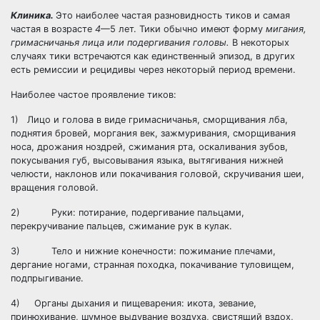
Клиника.
Это наиболее частая разновидность тиков и самая
частая в возрасте
4
—5 лет. Тики обычно имеют форму
мигания,
гримасничанья лица
или подергивания головы.
В некоторых
случаях тики встречаются как единственный эпизод, в других
есть ремиссии и рецидивы через некоторый период времени.
Наиболее частое проявление тиков:
1) Лицо и голова в виде гримасничанья, сморщивания лба,
поднятия бровей, моргания век, зажмуривания, сморщивания
носа, дрожания ноздрей, сжимания рта, оскаливания зубов,
покусывания губ, высовывания языка, вытягивания нижней
челюсти, наклонов или покачивания головой, скручивания шеи,
вращения головой.
2) Руки: потирание, подергивание пальцами,
перекручивание пальцев, сжимание рук в кулак.
3) Тело и нижние конечности: пожимание плечами,
дергание ногами, странная походка, покачивание туловищем,
подпрыгивание.
4) Органы дыхания и пищеварения: икота, зевание,
принюхивание, шумное выдувание воздуха, свистящий вздох,