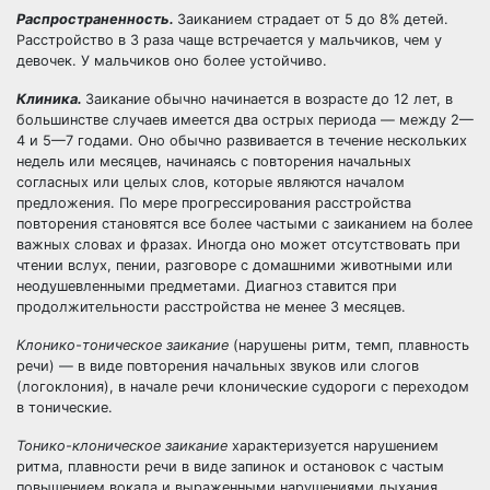
Распространенность.
Заиканием страдает от 5 до 8% детей.
Расстройство в 3 раза чаще встречается у мальчиков, чем у
девочек. У мальчиков оно более устойчиво.
Клиника.
Заикание обычно начинается в возрасте до 12 лет, в
большинстве случаев имеется два острых периода — между 2—
4 и 5—7 годами. Оно обычно развивается в течение нескольких
недель или месяцев, начинаясь с повторения начальных
согласных или целых слов, которые являются началом
предложения. По мере прогрессирования расстройства
повторения становятся все более частыми с заиканием на более
важных словах и фразах. Иногда оно может отсутствовать при
чтении вслух, пении, разговоре с домашними животными или
неодушевленными предметами. Диагноз ставится при
продолжительности расстройства не менее 3 месяцев.
Клонико-тоническое заикание
(нарушены ритм, темп, плавность
речи) — в виде повторения начальных звуков или слогов
(логоклония), в начале речи клонические судороги с переходом
в тонические.
Тонико-клоническое заикание
характеризуется нарушением
ритма, плавности речи в виде запинок и остановок с частым
повышением вокала и выраженными нарушениями дыхания,