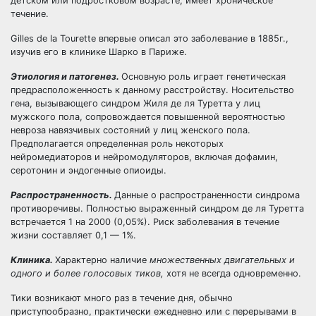
детском или подростковом возрасте, имеет хроническое
течение.
Gilles de la Tourette впервые описал это заболевание в 1885г.,
изучив его в клинике Шарко в Париже.
Этиология и патогенез.
Основную роль играет генетическая
предрасположенность к данному расстройству. Носительство
гена, вызывающего синдром Жиля де ля Туретта у лиц
мужского пола, сопровождается повышенной вероятностью
невроза навязчивых состояний у лиц женского пола.
Предполагается определенная роль некоторых
нейромедиаторов и нейромодуляторов, включая дофамин,
серотонин и эндогенные опиоиды.
Распространенность.
Данные о распространенности синдрома
противоречивы. Полностью выраженный синдром де ля Туретта
встречается 1 на 2000 (0,05%). Риск заболевания в течение
жизни составляет 0,1 — 1%.
Клиника.
Характерно наличие
множественных двигательных и
одного и
более голосовых тиков,
хотя не всегда одновременно.
Тики возникают много раз в течение дня, обычно
приступообразно, практически ежедневно или с перерывами в