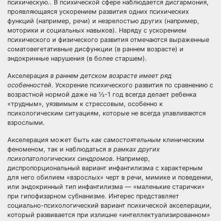
психическую.. В психической сфере наблюдается дисгармония,
проявляющаяся ускорением развития одних психических
функций (например, речи) и незрелостью других (например,
моторики и социальных навыков). Наряду с ускорением
психического и физического развития отмечаются выраженные
соматовегетативные дисфункции (в раннем возрасте) и
эндокринные нарушения (в более старшем).
Акселерация
в раннем детском возрасте имеет ряд
особенностей
. Ускорение психического развития по сравнению с
возрастной нормой даже на ½-1 год всегда делает ребенка
«трудным», уязвимым к стрессовым, особенно к
психологическим ситуациям, которые не всегда улавливаются
взрослыми.
Акселерация может быть
как самостоятельным
клиническим
феноменом, так и наблюдаться
в рамках других
психопатологических синдромов
. Например,
диспропорциональный вариант инфантилизма с характерным
для него обилием «взрослых» черт в речи, мимике и поведении,
или эндокринный тип инфантилизма — «маленькие старички»
при гипофизарном субнанизме. Интерес представляет
социально-психологический вариант психической акселерации,
который развивается при излишне «интеллектуализированном»