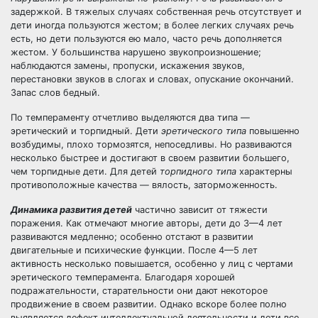
задержкой. В тяжелых случаях собственная речь отсутствует и
дети иногда пользуются жестом; в более легких случаях речь
есть, но дети пользуются ею мало, часто речь дополняется
жестом. У большинства нарушено звукопроизношение;
наблюдаются замены, пропуски, искажения звуков,
перестановки звуков в слогах и словах, опускание окончаний.
Запас слов бедный.
По темпераменту отчетливо выделяются два типа —
эретический и торпидный. Дети
эретического типа
повышенно
возбудимы, плохо тормозятся, непоседливы. Но развиваются
несколько быстрее и достигают в своем развитии большего,
чем торпидные дети. Для детей
торпидного типа
характерны
противоположные качества — вялость, заторможенность.
Динамика развития детей
частично зависит от тяжести
поражения. Как отмечают многие авторы, дети до 3—4 лет
развиваются медленно; особенно отстают в развитии
двигательные и психические функции. После 4—5 лет
активность несколько повышается, особенно у лиц с чертами
эретического темперамента. Благодаря хорошей
подражательности, старательности они дают некоторое
продвижение в своем развитии. Однако вскоре более полно
выявляется дефект интеллектуальной деятельности и дети все