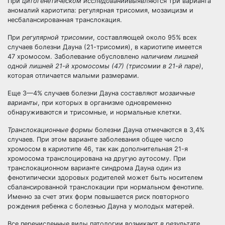
При
цитогенетическом исследовании
выявляются три варианта
аномалий кариотипа: регулярная трисомия, мозаицизм и
несбалансированная транслокация.
При
регулярной трисомии
, составляющей около 95% всех
случаев болезни Дауна (21-трисомия), в кариотипе имеется
47 хромосом. Заболевание обусловлено
наличием лишней
одной лишней 21-й хромосомы (47) (трисомии в 21-й паре)
,
которая отличается малыми размерами.
Еще 3—4% случаев болезни Дауна составляют
мозаичные
варианты
, при которых в организме одновременно
обнаруживаются и трисомные, и нормальные клетки.
Транслокационные формы
болезни Дауна отмечаются в 3,4%
случаев. При этом варианте заболевания общее число
хромосом в кариотипе 46, так как дополнительная 21-я
хромосома транслоцирована на другую аутосому. При
транслокационном варианте синдрома Дауна один из
фенотипически здоровых родителей может быть носителем
сбалансированной транслокации при нормальном фенотипе.
Именно за счет этих форм повышается риск повторного
рождения ребенка с болезнью Дауна у молодых матерей.
Все перечисленные виды патологии возникают
в результате