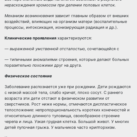
нерасхождения хро
мосом при делении половых клеток.
Механизм возникновения
зависит главным образом от внешних
воздействий, влияющих на организм матери (воспалительные
процессы, интоксикация, ионизирующая радиация и др.).
Клинические проявления
характеризуются:
—
выраженной умственной отсталостью
, сочетающейся с
— типичными аномалиями строения, которые делают больных
поразительно
похожими
друг на друга.
Физическое состояние
Заболевание распознается уже при рождении. Дети рождаются
с низкой массой тела, слабо кричат, плохо сосут. С раннего
возраста эти дети отстают в физическом развитии от
сверстников. Рост ниже нормы, отмечаются диспластическое
телосложение: непропорциональность коротких конечностей и
относительно длинного туловища, своеобразное строение
черепа и лица. Узкая грудная клетка. Большой живот. У многих
детей пупочная грыжа. У мальчиков часто крипторхизм.