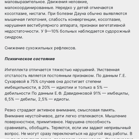
маловыразительное. Движения неловкие,
малокоординированные. Нередко у детей отмечаются
косоглазие, нистагм. При болезни Дауна обычно выявляются
мышечная гипотония, слабость конвергенции, косоглазие,
нарушения вестибулярного аппарата, признаки вегетативной
недостаточности. У 9—10% больных наблюдается судорожный
синдром.
Снижение сухожильных рефлексов.
Психическое состояние
Интеллекта
отличается тяжестью нарушений. Умственная
отсталость является постоянным признаком. По данным Г.Е.
Сухаревой в 75% случаев она достигает степени
имбецильности, в 20% — идиотии и только в 5% —
дебильности По данным Е.Ф. Давиденковой 91% — имбецилы,
6,5% — дебилы, 2,5% — идиоты.
Резко страдают активное внимание, смысловая память.
Внимание неустойчивое, дети легко отвлекаются. Мышление
поверхностное, примитивное. Нарушена способность
сравнивать, обобщать. Теряются, если им задают непривычный
вопрос. Не могут сразу переключиться на другой вид работы. В