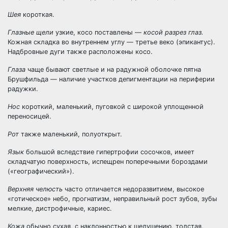
Шея
короткая.
Глазные щели
узкие, косо поставлены —
косой разрез глаз.
Кожная складка во внутреннем углу — третье веко (эпикантус).
Надбровные дуги также расположены косо.
Глаза
чаще бывают светлые и на радужной оболочке пятна
Брушфильда — наличие участков депигментации на периферии
радужки.
Нос
короткий, маленький, пуговкой с широкой уплощенной
переносицей.
Рот
также маленький, полуоткрыт.
Язык
большой вследствие гипертрофии сосочков, имеет
складчатую поверхность, испещрен поперечными бороздами
(«географический»).
Верхняя челюсть
часто отличается недоразвитием, высокое
«готическое» небо, прогнатизм, неправильный рост зубов, зубы
мелкие, дистрофичные, кариес.
Кожа
обычно сухая, с наклонностью к шелушению, толстая,