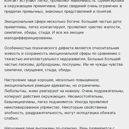
контакт вступают легко, проявляют навязчивость. Ориентировка
в окружающем примитивна. Запас сведений очень ограничен: в
пределах привычных, знакомых представлений и понятий.
Эмоциональная сфера
несколько богаче: большей частью дети
приветливы, легко контактируют, проявляют чувство жалости,
симпатии, обиды, стыда. И все же эмоции
малодифференцированны.
Особенностью психического дефекта является относительная
живость и сохранность эмоциональной сферы по сравнению с
тяжестью интеллектуального недоразвития. Больные большей
частью ласковы, добродушны, послушны. Им не чужды чувства
симпатии, смущения, стыда, обиды.
Настроение чаще хорошее, несколько повышенное;
эмоциональные реакции адекватны, но ограничены.
Любопытны, живо реагируют на новизну. Очень подражательны,
копируют действия окружающих. Несамостоятельны,
безынициативны, легко подчиняются. Иногда проявляют
немотивированное упрямство. Некоторым свойственна
злобность, раздражительность, могут исподтишка обижать
слабых.
Нарушения речи
выражены по-разному. Речь развивается с