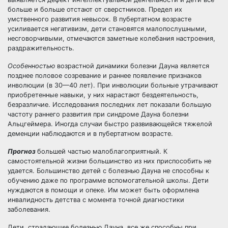
больше и больше отстают от сверстников. Предел их
умственного развития невысок. В пубертатном возрасте
усиливается негативизм, дети становятся малопослушными,
несговорчивыми, отмечаются заметные колебания настроения,
раздражительность.
Особенностью
возрастной динамики болезни Дауна является
позднее половое созревание и раннее появление признаков
инволюции (в 30—40 лет). При инволюции больные утрачивают
приобретенные навыки, у них нарастают бездеятельность,
безразличие. Исследования последних лет показали большую
частоту раннего развития при синдроме Дауна болезни
Альцгеймера. Иногда случаи быстро развивающейся тяжелой
деменции наблюдаются и в пубертатном возрасте.
Прогноз
большей частью малоблагоприятный. К
самостоятельной жизни большинство из них приспособить не
удается. Большинство детей с болезнью Дауна не способны к
обучению даже по программе вспомогательной школы. Дети
нуждаются в помощи и опеке. Им может быть оформлена
инвалидность детства с момента точной диагностики
заболевания.
Дети, страдающие болезнью Дауна, все же способны при