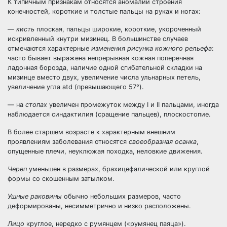
К типичным признакам относятся аномалии строения
конечностей, короткие и толстые пальцы на руках и ногах:
—
кисть
плоская, пальцы широкие, короткие, укороченный
искривленный кнутри мизинец. В большинстве случаев
отмечаются характерные
изменения рисунка кожного рельефа
:
часто бывает выражена непрерывная кожная поперечная
ладонная борозда, наличие одной сгибательной складки на
мизинце вместо двух, увеличение числа ульнарных петель,
увеличение угла atd (превышающего 57°).
— на
стопах
увеличен промежуток между I и II пальцами, иногда
наблюдается синдактилия (сращение пальцев), плоскостопие.
В более старшем возрасте к характерным внешним
проявлениям заболевания относятся
своеобразная осанка
,
опущенные плечи, неуклюжая походка, неловкие движения.
Череп
уменьшен в размерах, брахицефалической или круглой
формы со скошенным затылком.
Ушные раковины
обычно небольших размеров, часто
деформированы, несимметрично и низко расположены.
Лицо
круглое, нередко с румянцем («румянец паяца»).