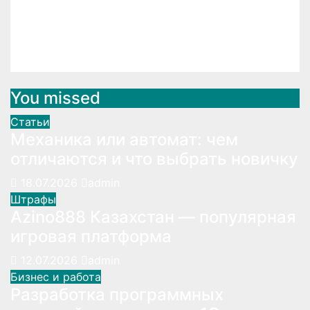
Услуги транспортировки грузов
в Железнодорожном
Янв 11, 2026
admin
You missed
Статьи
Механика или автомат: чем
отличаются и что выбрать новичку
18.07.2026
admin
Штрафы
Azino888 Казахстан — популярная
игровая платформа
12.07.2026
admin
Бизнес и работа
Разработка программных