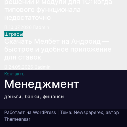
решений и модули для 1С: когда
типового функционала
недостаточно
10.07.2026
admin
Штрафы
Скачать Мелбет на Андроид —
быстрое и удобное приложение
для ставок
24.05.2026
admin
Контакты
Менеджмент
деньги, банки, финансы
Работает на WordPress
|
Тема: Newspaperex, автор
Themeansar