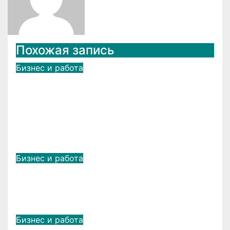
Похожая запись
Бизнес и работа
Разработка программных
решений и модули для 1С: когда
типового функционала
недостаточно
Июл 10, 2026
admin
Бизнес и работа
Анализ и оценка эффективности
для управления репутацией
Фев 15, 2026
admin
Бизнес и работа