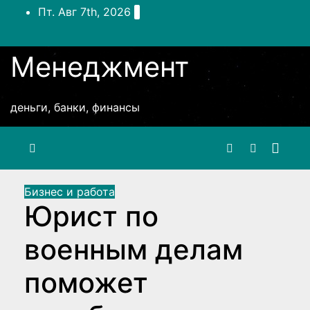
Перейти
Пт. Авг 7th, 2026
к
содержимому
Менеджмент
деньги, банки, финансы
Бизнес и работа
Юрист по
военным делам
поможет