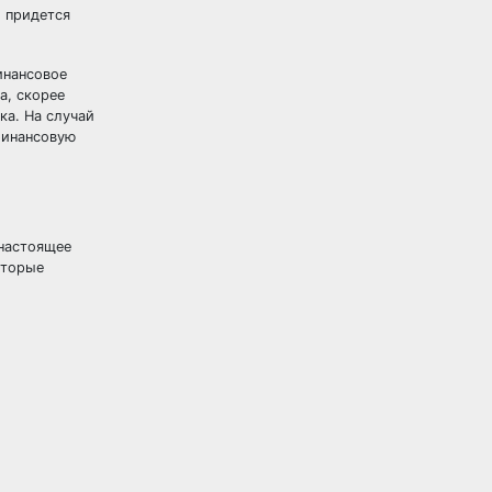
й придется
инансовое
а, скорее
ка. На случай
финансовую
 настоящее
оторые