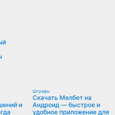
ый
ч
7
Штрафы
Скачать Мелбет на
шений и
Андроид — быстрое и
огда
удобное приложение для