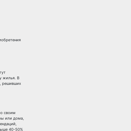
риобретения
гут
у жилья. В
в, решивших
со своим
ры или дома,
ендаций,
выше 40-50%