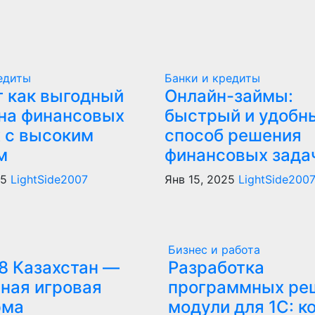
едиты
Банки и кредиты
т как выгодный
Онлайн-займы:
 на финансовых
быстрый и удобн
х с высоким
способ решения
м
финансовых зада
25
LightSide2007
Янв 15, 2025
LightSide200
Бизнес и работа
8 Казахстан —
Разработка
ная игровая
программных ре
рма
модули для 1С: к