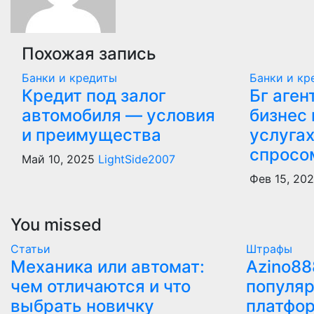
Похожая запись
Банки и кредиты
Банки и кр
Кредит под залог
Бг аген
автомобиля — условия
бизнес
и преимущества
услуга
спросо
Май 10, 2025
LightSide2007
Фев 15, 20
You missed
Статьи
Штрафы
Механика или автомат:
Azino88
чем отличаются и что
популяр
выбрать новичку
платфо