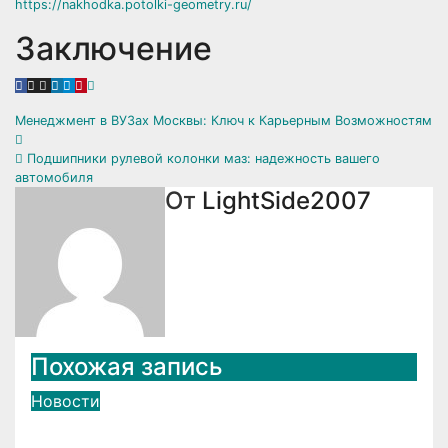
https://nakhodka.potolki-geometry.ru/
Заключение
Навигация
Менеджмент в ВУЗах Москвы: Ключ к Карьерным Возможностям
по
Подшипники рулевой колонки маз: надежность вашего
автомобиля
записям
От
LightSide2007
Похожая запись
Новости
Пластины для плитоноски: