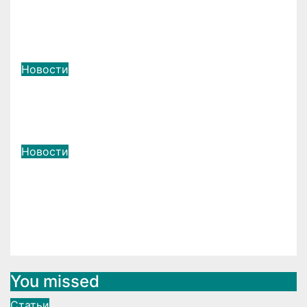
надежная защита в динамичном
мире
Июн 10, 2025
LightSide2007
Новости
Собери свой дрон: Обзор
комплектов для сборки дронов
Июн 4, 2025
LightSide2007
Новости
Проект системы
пожаротушения: Обеспечение
безопасности объекта
Июн 3, 2025
LightSide2007
You missed
Статьи