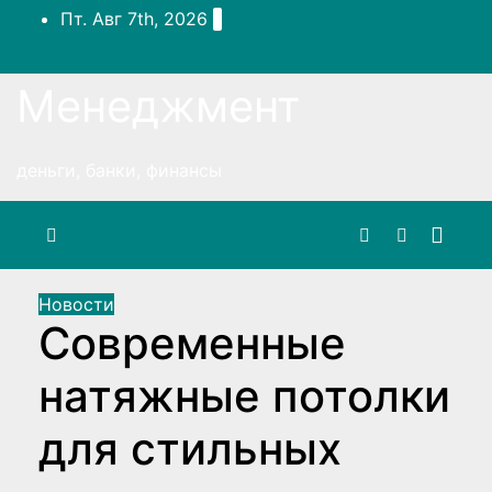
Перейти
Пт. Авг 7th, 2026
к
содержимому
Менеджмент
деньги, банки, финансы
Новости
Современные
натяжные потолки
для стильных