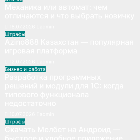
Механика или автомат: чем
отличаются и что выбрать новичку
18.07.2026
admin
Штрафы
Azino888 Казахстан — популярная
игровая платформа
12.07.2026
admin
Бизнес и работа
Разработка программных
решений и модули для 1С: когда
типового функционала
недостаточно
10.07.2026
admin
Штрафы
Скачать Мелбет на Андроид —
быстрое и удобное приложение